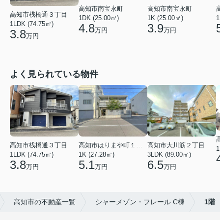
高知市南宝永町
高知市南宝永町
高知市桟橋通３丁目
1DK (25.00㎡)
1K (25.00㎡)
1
1LDK (74.75㎡)
4.8
3.9
万円
万円
3.8
万円
よく見られている物件
高知市桟橋通３丁目
高知市はりまや町１丁目
高知市大川筋２丁目
1
1LDK (74.75㎡)
1K (27.28㎡)
3LDK (89.00㎡)
3.8
5.1
6.5
万円
万円
万円
高知市の不動産一覧
シャーメゾン・フレール C棟
1階