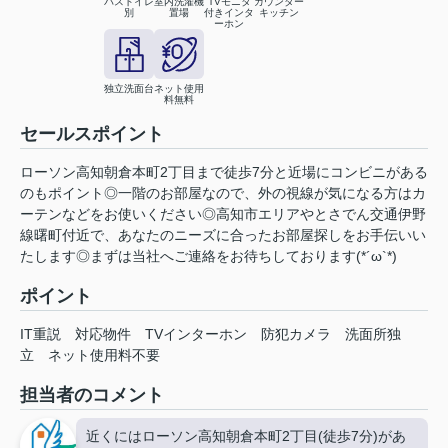
バストイレ
室内洗濯機
TVモニタ
カウンター
別
置場
付きインタ
キッチン
ーホン
独立洗面台
ネット使用
料無料
セールスポイント
ローソン高知朝倉本町2丁目まで徒歩7分と近場にコンビニがある
のもポイント◎一階のお部屋なので、外の視線が気になる方はカ
ーテンなどをお使いください◎高知市エリアやとさでん交通伊野
線曙町付近で、あなたのニーズに合ったお部屋探しをお手伝いい
たします◎まずは当社へご連絡をお待ちしております(*´ω`*)
ポイント
IT重説
対応物件
TVインターホン
防犯カメラ
洗面所独
立
ネット使用料不要
担当者のコメント
近くにはローソン高知朝倉本町2丁目(徒歩7分)があ