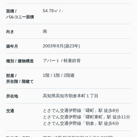
54.78㎡ / -
面積 /
バルコニー面積
南
向き
2003年8月(築23年)
築年月
アパート / 軽量鉄骨
種別 / 建物構造
1階 / 1階 / 2階建
部屋 /
所在階 / 階建て
高知県
高知市
朝倉本町
１丁目
所在地
とさでん交通伊野線
「
曙町
」駅 徒歩8分
交通
とさでん交通伊野線
「
曙町東町
」駅 徒歩11分
とさでん交通伊野線
「
朝倉
」駅 徒歩6分