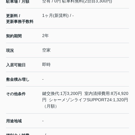
空有 / 0円 駐車料無料(2台目3,300円)
駐車場 / 月額
1ヶ月(新賃料) / -
更新料 /
更新事務手数料
2年
契約期間
空家
現況
即時
入居可能日
-
敷金積み増し
鍵交換代:1万3,200円 室内清掃費用:8万4,920
その他条件
円 シャーメゾンライフSUPPORT24:1,320円
（月額）
-
用途地域