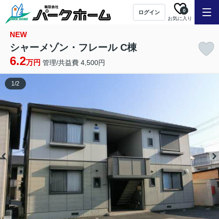
0
ログイン
お気に入り
NEW
シャーメゾン・フレール C棟
6.2
万円
管理/共益費 4,500円
1
/
2