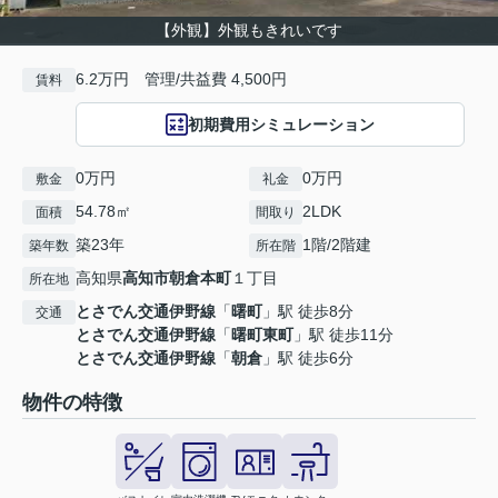
【外観】外観もきれいです
6.2万円 管理/共益費 4,500円
賃料
初期費用シミュレーション
0万円
0万円
敷金
礼金
54.78㎡
2LDK
面積
間取り
築23年
1階/2階建
築年数
所在階
高知県
高知市
朝倉本町
１丁目
所在地
とさでん交通伊野線
「
曙町
」駅 徒歩8分
交通
とさでん交通伊野線
「
曙町東町
」駅 徒歩11分
とさでん交通伊野線
「
朝倉
」駅 徒歩6分
物件の特徴