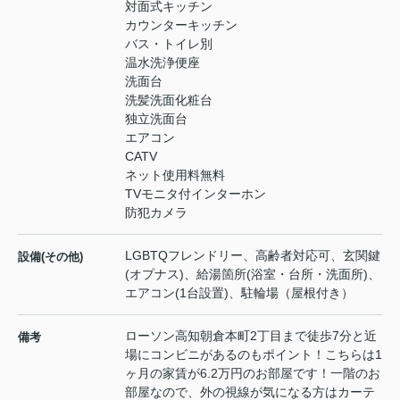
対面式キッチン
カウンターキッチン
バス・トイレ別
温水洗浄便座
洗面台
洗髪洗面化粧台
独立洗面台
エアコン
CATV
ネット使用料無料
TVモニタ付インターホン
防犯カメラ
LGBTQフレンドリー、高齢者対応可、玄関鍵
設備(その他)
(オプナス)、給湯箇所(浴室・台所・洗面所)、
エアコン(1台設置)、駐輪場（屋根付き）
ローソン高知朝倉本町2丁目まで徒歩7分と近
備考
場にコンビニがあるのもポイント！こちらは1
ヶ月の家賃が6.2万円のお部屋です！一階のお
部屋なので、外の視線が気になる方はカーテ