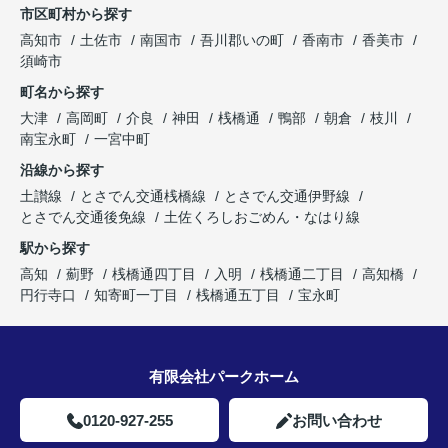
市区町村から探す
高知市
土佐市
南国市
吾川郡いの町
香南市
香美市
須崎市
町名から探す
大津
高岡町
介良
神田
桟橋通
鴨部
朝倉
枝川
南宝永町
一宮中町
沿線から探す
土讃線
とさでん交通桟橋線
とさでん交通伊野線
とさでん交通後免線
土佐くろしおごめん・なはり線
駅から探す
高知
薊野
桟橋通四丁目
入明
桟橋通二丁目
高知橋
円行寺口
知寄町一丁目
桟橋通五丁目
宝永町
有限会社パークホーム
0120-927-255
お問い合わせ