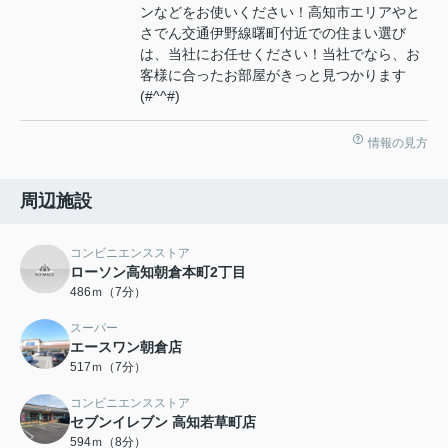
ンなどをお使いください！高知市エリアやと
さでん交通伊野線曙町付近での住まい選び
は、当社にお任せください！当社でなら、お
客様に合ったお部屋がきっと見つかります
(#^^#)
情報の見方
周辺施設
コンビニエンスストア
ローソン高知朝倉本町2丁目
486ｍ（7分）
スーパー
エースワン朝倉店
517ｍ（7分）
コンビニエンスストア
セブンイレブン 高知若草町店
594ｍ（8分）