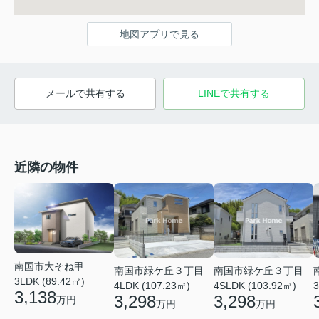
地図アプリで見る
メールで共有する
LINEで共有する
近隣の物件
南国市大そね甲
南国市緑ケ丘３丁目
南国市緑ケ丘３丁目
3LDK (89.42㎡)
4LDK (107.23㎡)
4SLDK (103.92㎡)
3
3,138
3,298
3,298
万円
万円
万円