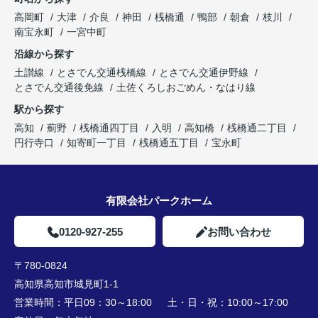
高岡町
大津
介良
神田
桟橋通
鴨部
朝倉
枝川
南宝永町
一宮中町
沿線から探す
土讃線
とさでん交通桟橋線
とさでん交通伊野線
とさでん交通後免線
土佐くろしおごめん・なはり線
駅から探す
高知
薊野
桟橋通四丁目
入明
高知橋
桟橋通二丁目
円行寺口
知寄町一丁目
桟橋通五丁目
宝永町
有限会社パークホーム
0120-927-255
お問い合わせ
〒780-0824
高知県高知市城見町1-1
営業時間：
平日09：30～18:00 土・日・祝：10:00～17:00