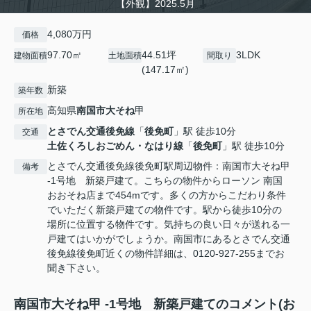
【外観】2025.5月
4,080万円
価格
97.70㎡
44.51坪
3LDK
建物面積
土地面積
間取り
(147.17㎡)
新築
築年数
高知県
南国市
大そね
甲
所在地
とさでん交通後免線
「
後免町
」駅 徒歩10分
交通
土佐くろしおごめん・なはり線
「
後免町
」駅 徒歩10分
とさでん交通後免線後免町駅周辺物件：南国市大そね甲
備考
-1号地 新築戸建て。こちらの物件からローソン 南国
おおそね店まで454mです。多くの方からこだわり条件
でいただく新築戸建ての物件です。駅から徒歩10分の
場所に位置する物件です。気持ちの良い日々が送れる一
戸建てはいかがでしょうか。南国市にあるとさでん交通
後免線後免町近くの物件詳細は、0120-927-255までお
聞き下さい。
南国市大そね甲 -1号地 新築戸建てのコメント(お