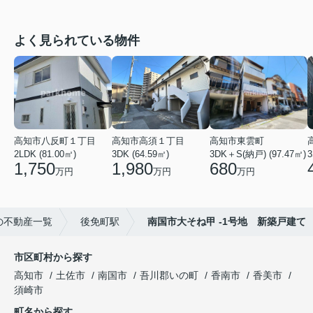
よく見られている物件
高知市八反町１丁目
高知市高須１丁目
高知市東雲町
2LDK (81.00㎡)
3DK (64.59㎡)
3DK＋S(納戸) (97.47㎡)
3
1,750
1,980
680
万円
万円
万円
の不動産一覧
後免町駅
南国市大そね甲 -1号地 新築戸建て
市区町村から探す
高知市
土佐市
南国市
吾川郡いの町
香南市
香美市
須崎市
町名から探す