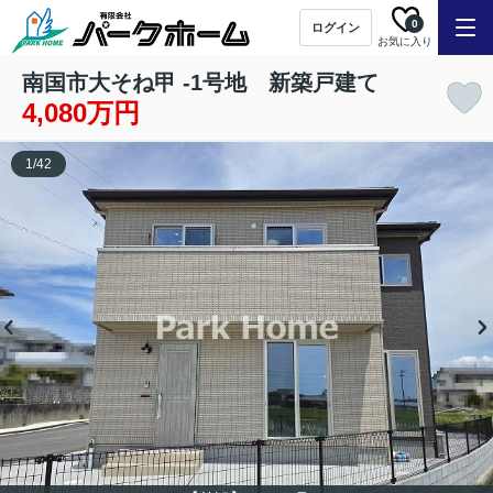
0
ログイン
お気に入り
南国市大そね甲 -1号地 新築戸建て
4,080万円
1
/
42