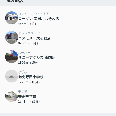
周辺施設
コンビニエンスストア
ローソン 南国おおそね店
454ｍ（6分）
ドラッグストア
コスモス 大そね店
990ｍ（13分）
スーパー
サニーアクシス 南国店
1196ｍ（15分）
小学校
御免野田小学校
1228ｍ（16分）
中学校
香南中学校
1741ｍ（22分）