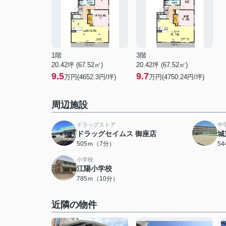
1階
3階
20.42坪 (67.52㎡)
20.42坪 (67.52㎡)
9.5
9.7
万円(4652.3円/坪)
万円(4750.24円/坪)
周辺施設
ドラッグストア
中
ドラッグセイムス 御座店
城
505ｍ（7分）
5
小学校
江陽小学校
785ｍ（10分）
近隣の物件