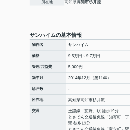
高知県
高知市
杉井流
所在地
サンハイムの基本情報
物件名
サンハイム
価格
9.5万円～9.7万円
管理/共益費
5,000円
築年月
2014年12月（築11年）
総戸数
-
所在地
高知県
高知市
杉井流
交通
土讃線
「
薊野
」駅 徒歩19分
とさでん交通後免線
「
知寄町一丁
駅 徒歩19分
とさでん交通後免線
「
宝永町
」駅