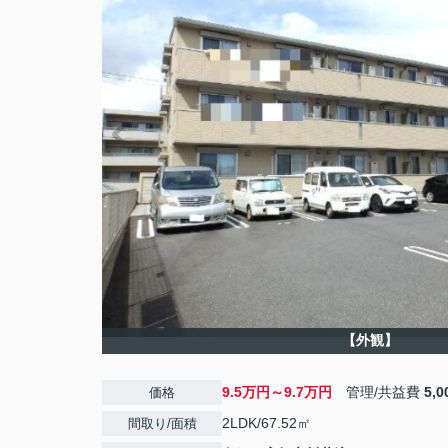
【外観】
9.5万円～9.7万円
管理/共益費
5,
価格
2LDK/67.52㎡
間取り/面積