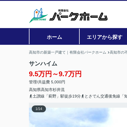
ホーム
エリアから探す
高知市の新築一戸建て｜有限会社パークホーム
高知市の
サンハイム
9.5万円～9.7万円
管理/共益費 5,000円
高知県
高知市
杉井流
土讃線「薊野」駅徒歩19分
とさでん交通後免線「知
1
/
14