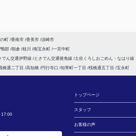
の町
香南市
香美市
須崎市
鴨部
朝倉
枝川
南宝永町
一宮中町
さでん交通伊野線
とさでん交通後免線
土佐くろしおごめん・なはり線
桟橋通二丁目
高知橋
円行寺口
知寄町一丁目
桟橋通五丁目
宝永町
トップページ
スタッフ
7:00
お客様の声