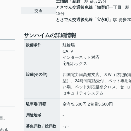
土讃線
「
薊野
」駅 徒歩19分
とさでん交通後免線
「
知寄町一丁目
」駅
交通
19分
とさでん交通後免線
「
宝永町
」駅 徒歩2
サンハイムの詳細情報
設備条件
駐輪場
CATV
インターネット対応
宅配ボックス
設備(その他)
四国電力㈱高知支店、ＳＷ（防犯配
型）、24時間電話受付、ペット専用
い場、ペット対応腰壁クロス、セコ
セキュリティシステム
駐車場/月額
空有/5,500円 2台目5,500円
用途地域
-
目
」
募集戸数 / 総戸数
- / -
 徒歩