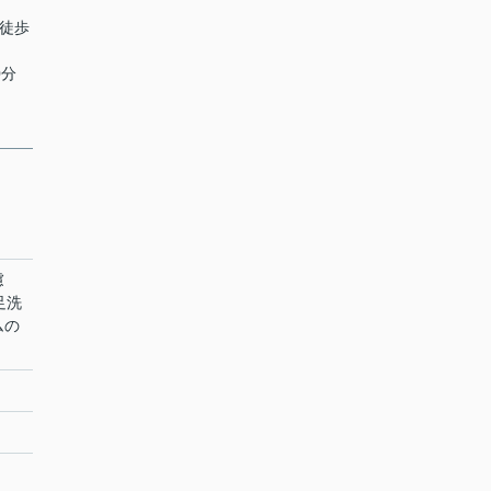
 徒歩
0分
慮
足洗
ムの