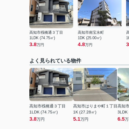
高知市桟橋通３丁目
高知市南宝永町
1LDK (74.75㎡)
1DK (25.00㎡)
1
3.8
4.8
3
万円
万円
よく見られている物件
高知市桟橋通３丁目
高知市はりまや町１丁目
高知
1LDK (74.75㎡)
1K (27.28㎡)
3LDK 
3.8
5.1
6.5
万円
万円
万