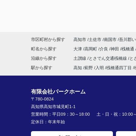
市区町村から探す
高知市
土佐市
南国市
吾川郡い
町名から探す
大津
高岡町
介良
神田
桟橋通
沿線から探す
土讃線
とさでん交通桟橋線
と
駅から探す
高知
薊野
入明
桟橋通四丁目
有限会社パークホーム
〒780-0824
高知県高知市城見町1-1
営業時間：
平日09：30～18:00 土・日・祝：10:00～1
定休日：
年末年始