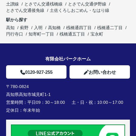
土讃線
とさでん交通桟橋線
とさでん交通伊野線
とさでん交通後免線
土佐くろしおごめん・なはり線
駅から探す
高知
薊野
入明
高知橋
桟橋通四丁目
桟橋通二丁目
円行寺口
知寄町一丁目
桟橋通五丁目
宝永町
有限会社パークホーム
0120-927-255
お問い合わせ
〒780-0824
高知県高知市城見町1-1
営業時間：
平日09：30～18:00 土・日・祝：10:00～17:00
定休日：
年末年始