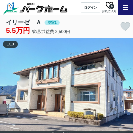
0
ログイン
お気に入り
イリーゼ Ａ
空室1
5.5万円
管理/共益費 3,500円
1
/
13