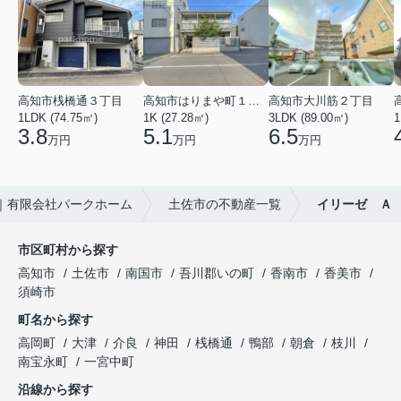
高知市桟橋通３丁目
高知市はりまや町１丁目
高知市大川筋２丁目
1LDK (74.75㎡)
1K (27.28㎡)
3LDK (89.00㎡)
1
3.8
5.1
6.5
万円
万円
万円
｜有限会社パークホーム
土佐市の不動産一覧
イリーゼ Ａ
市区町村から探す
高知市
土佐市
南国市
吾川郡いの町
香南市
香美市
須崎市
町名から探す
高岡町
大津
介良
神田
桟橋通
鴨部
朝倉
枝川
南宝永町
一宮中町
沿線から探す