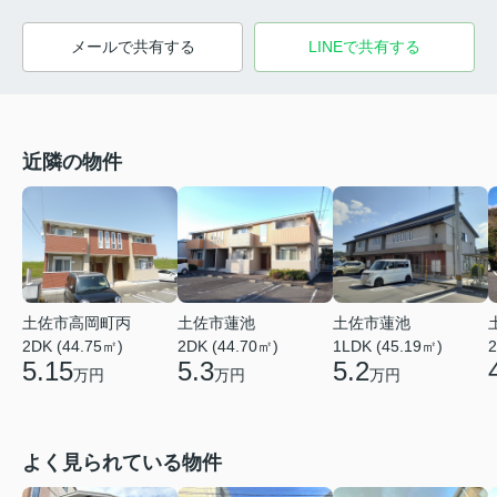
メールで共有する
LINEで共有する
近隣の物件
土佐市高岡町丙
土佐市蓮池
土佐市蓮池
2DK (44.75㎡)
2DK (44.70㎡)
1LDK (45.19㎡)
2
5.15
5.3
5.2
万円
万円
万円
よく見られている物件