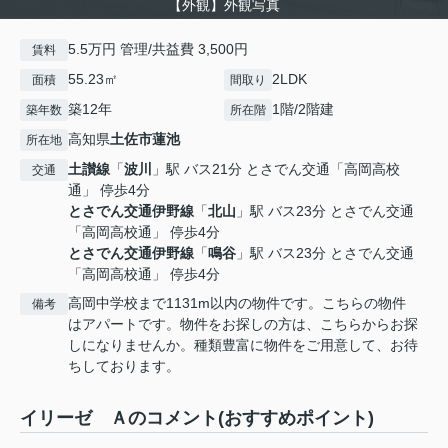
【外観】外観写真
5.5万円 管理/共益費 3,500円
賃料
55.23㎡
2LDK
面積
間取り
築12年
1階/2階建
築年数
所在階
高知県
土佐市
蓮池
所在地
土讃線
「
波川
」駅 バス21分 とさでん交通「高岡高校
交通
通」 停歩4分
とさでん交通伊野線
「
北山
」駅 バス23分 とさでん交通
「高岡高校通」 停歩4分
とさでん交通伊野線
「
鳴谷
」駅 バス23分 とさでん交通
「高岡高校通」 停歩4分
高岡中学校まで1131m以内の物件です。こちらの物件
備考
はアパートです。物件をお探しの方は、こちらからお探
しになりませんか。種類豊富に物件をご用意して、お待
ちしております。
イリーゼ Ａのコメント(おすすめポイント)