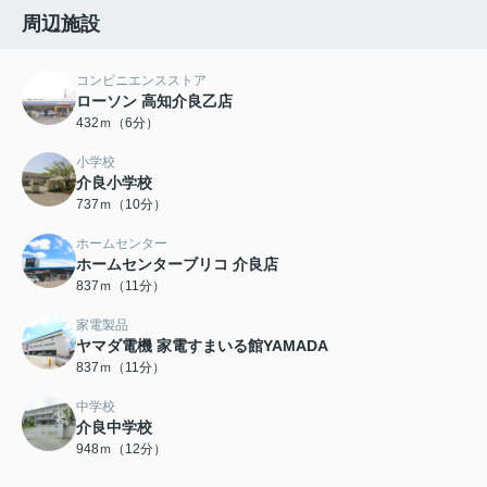
周辺施設
コンビニエンスストア
ローソン 高知介良乙店
432ｍ（6分）
小学校
介良小学校
737ｍ（10分）
ホームセンター
ホームセンターブリコ 介良店
837ｍ（11分）
家電製品
ヤマダ電機 家電すまいる館YAMADA
837ｍ（11分）
中学校
介良中学校
948ｍ（12分）