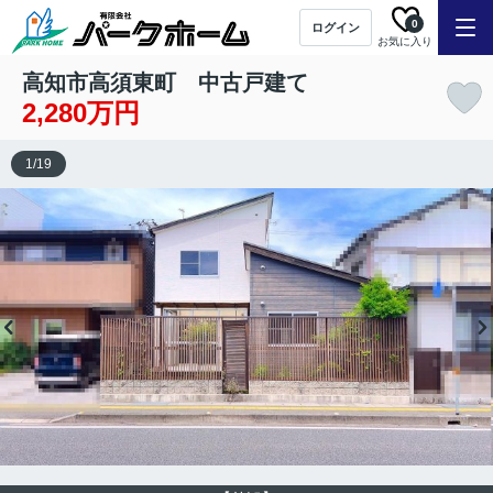
0
ログイン
お気に入り
高知市高須東町 中古戸建て
2,280万円
1
/
19