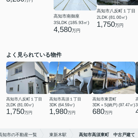
万円
高知市八反町１丁目
高知市南御座
2LDK (81.00㎡)
1,750
3SLDK (185.93㎡)
万円
4,580
万円
よく見られている物件
高知市八反町１丁目
高知市高須１丁目
高知市東雲町
2LDK (81.00㎡)
3DK (64.59㎡)
3DK＋S(納戸) (97.47㎡)
3
1,750
1,980
680
万円
万円
万円
高知市の不動産一覧
東新木駅
高知市高須東町 中古戸建て