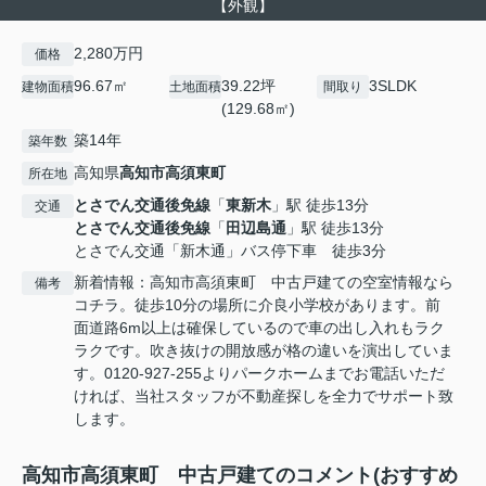
【外観】
2,280万円
価格
96.67㎡
39.22坪
3SLDK
建物面積
土地面積
間取り
(129.68㎡)
築14年
築年数
高知県
高知市
高須東町
所在地
とさでん交通後免線
「
東新木
」駅 徒歩13分
交通
とさでん交通後免線
「
田辺島通
」駅 徒歩13分
とさでん交通「新木通」バス停下車 徒歩3分
新着情報：高知市高須東町 中古戸建ての空室情報なら
備考
コチラ。徒歩10分の場所に介良小学校があります。前
面道路6m以上は確保しているので車の出し入れもラク
ラクです。吹き抜けの開放感が格の違いを演出していま
す。0120-927-255よりパークホームまでお電話いただ
ければ、当社スタッフが不動産探しを全力でサポート致
します。
高知市高須東町 中古戸建てのコメント(おすすめ