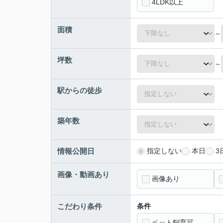
4LDK以上
面積
～
坪数
～
駅からの徒歩
築年数
情報公開日
指定しない
本日
3
画像・動画あり
画像あり
こだわり条件
条件
ペット飼育可