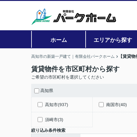
ホーム
エリアから探す
【賃貸物
高知市の新築一戸建て｜有限会社パークホーム
賃貸物件を市区町村から探す
ご希望の市区町村を選択してください
高知県
高知市(937)
南国市(40)
須崎市(3)
絞り込み条件検索