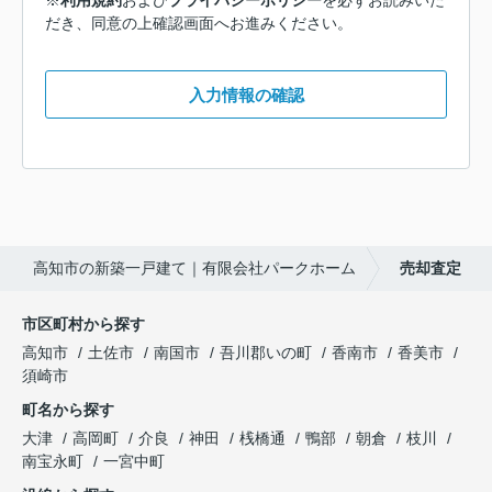
※
利用規約
および
プライバシーポリシー
を必ずお読みいた
だき、同意の上確認画面へお進みください。
入力情報の確認
高知市の新築一戸建て｜有限会社パークホーム
売却査定
市区町村から探す
高知市
土佐市
南国市
吾川郡いの町
香南市
香美市
須崎市
町名から探す
大津
高岡町
介良
神田
桟橋通
鴨部
朝倉
枝川
南宝永町
一宮中町