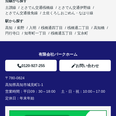
沿線から探す
土讃線
とさでん交通桟橋線
とさでん交通伊野線
とさでん交通後免線
土佐くろしおごめん・なはり線
駅から探す
高知
薊野
入明
桟橋通四丁目
桟橋通二丁目
高知橋
円行寺口
知寄町一丁目
桟橋通五丁目
宝永町
有限会社パークホーム
0120-927-255
お問い合わせ
〒780-0824
高知県高知市城見町1-1
営業時間：
平日09：30～18:00 土・日・祝：10:00～17:00
定休日：
年末年始