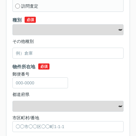
訪問査定
種別
必須
その他種別
物件所在地
必須
郵便番号
都道府県
市区町村/番地