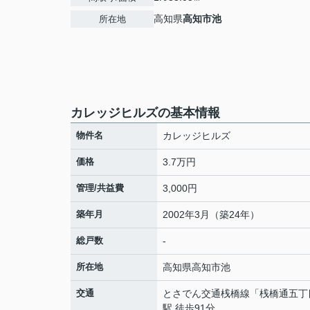
高知県
高知市
池
所在地
カレッジヒルズの基本情報
物件名
カレッジヒルズ
価格
3.7万円
管理/共益費
3,000円
築年月
2002年3月（築24年）
総戸数
-
所在地
高知県
高知市
池
交通
とさでん交通桟橋線
「
桟橋通五丁
駅 徒歩91分