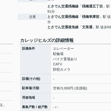
とさでん交通桟橋線
「
桟橋通五丁目
」駅
91分
とさでん交通桟橋線
「
桟橋車庫前
」駅 徒
交通
分
とさでん交通後免線
「
文珠通
」駅 徒歩5
カレッジヒルズの詳細情報
設備条件
エレベーター
駐輪場
バイク置場あり
CATV
防犯カメラ
設備(その他)
-
駐車場/月額
空有/3,000円 (非課税)
用途地域
-
目
」
募集戸数 / 総戸数
- / -