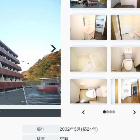
す
2002年3月(築24年)
築年
空有
駐車