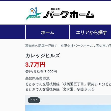
ホーム
エリアから探す
高知市の新築一戸建て｜有限会社パークホーム
高知市の
カレッジヒルズ
3.7万円
管理/共益費 3,000円
高知県
高知市
池
とさでん交通桟橋線「桟橋通五丁目」駅徒歩91分
とさでん交通後免線「文珠通」駅徒歩56分
1
/
27