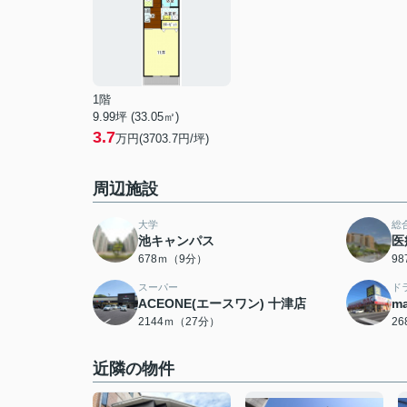
1階
9.99坪 (33.05㎡)
3.7
万円(3703.7円/坪)
周辺施設
大学
総
池キャンパス
医
678ｍ（9分）
9
スーパー
ド
ACEONE(エースワン) 十津店
m
2144ｍ（27分）
2
近隣の物件