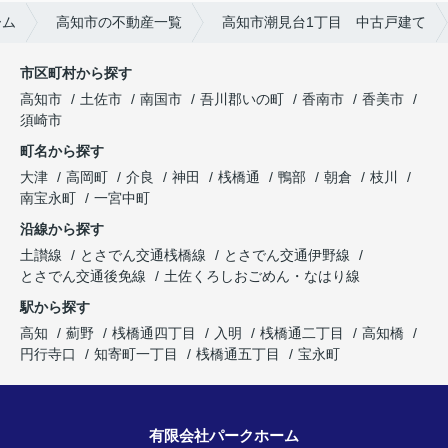
ーム
高知市の不動産一覧
高知市潮見台1丁目 中古戸建て
市区町村から探す
高知市
土佐市
南国市
吾川郡いの町
香南市
香美市
須崎市
町名から探す
大津
高岡町
介良
神田
桟橋通
鴨部
朝倉
枝川
南宝永町
一宮中町
沿線から探す
土讃線
とさでん交通桟橋線
とさでん交通伊野線
とさでん交通後免線
土佐くろしおごめん・なはり線
駅から探す
高知
薊野
桟橋通四丁目
入明
桟橋通二丁目
高知橋
円行寺口
知寄町一丁目
桟橋通五丁目
宝永町
有限会社パークホーム