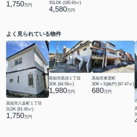
1,750
3SLDK (185.93㎡)
万円
4,580
万円
よく見られている物件
高知市東雲町
高知市高須１丁目
3DK＋S(納戸) (97.47㎡)
3DK (64.59㎡)
680
1,980
万円
万円
高知市八反町１丁目
2LDK (81.00㎡)
1,750
3
万円