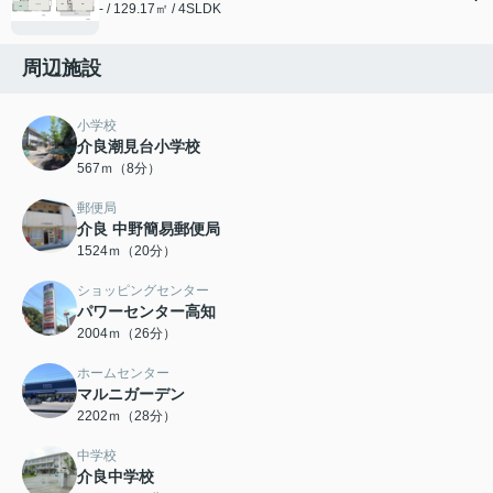
- / 129.17㎡ / 4SLDK
周辺施設
小学校
介良潮見台小学校
567ｍ（8分）
郵便局
介良 中野簡易郵便局
1524ｍ（20分）
ショッピングセンター
パワーセンター高知
2004ｍ（26分）
ホームセンター
マルニガーデン
2202ｍ（28分）
中学校
介良中学校