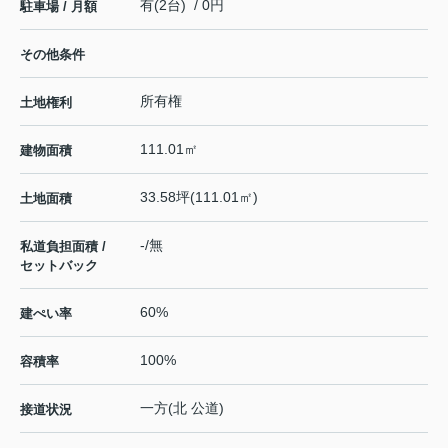
有(2台) / 0円
駐車場 / 月額
その他条件
所有権
土地権利
111.01㎡
建物面積
33.58坪(111.01㎡)
土地面積
-/無
私道負担面積 /
セットバック
60%
建ぺい率
100%
容積率
一方(北 公道)
接道状況