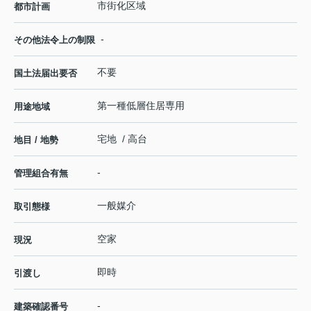
市街化区域
都市計画
-
その他法令上の制限
不要
国土法届出要否
第一種低層住居専用
用途地域
宅地 / 高台
地目 / 地勢
-
管理組合有無
一般媒介
取引態様
空家
現況
即時
引渡し
-
建築確認番号