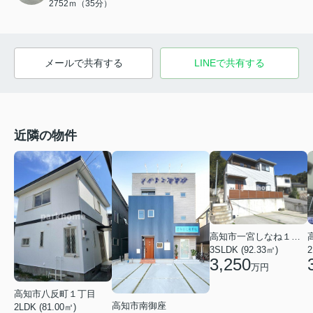
2752ｍ（35分）
メールで共有する
LINEで共有する
近隣の物件
高知市一宮しなね１丁目
3SLDK (92.33㎡)
2
3,250
万円
高知市八反町１丁目
高知市南御座
2LDK (81.00㎡)