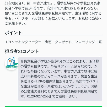
知市潮見台1丁目 中古戸建て」。通学区域内の小学校は介良潮
見台小学校で徒歩8分です。高知市で戸建て探しをされるなら、
狙い目はとさでん交通後免線明見橋周辺です。生活環境に関する
事も、パークホームが詳しくお教えいたします。お気軽に当社へ
ご依頼下さい。
ポイント
ＩＨクッキングヒーター
出窓
クロゼット
フローリング
庭
担当者のコメント
介良潮見台小学校が徒歩8分のところにあり、お子様
の通学も便利です。外装リフォーム済みなので、き
れいな外観になっています。中古の戸建て物件は幅
広い年齢層の方からニーズがあります。快適な生活
を送れる4LDKの物件情報あります。高知市でベスト
な生活が送れる一戸建てはいかがでしょうか。お勧
めは交通の便利なとさでん交通後免線明見橋周辺で
す。0120-927-255までご連絡下さい。