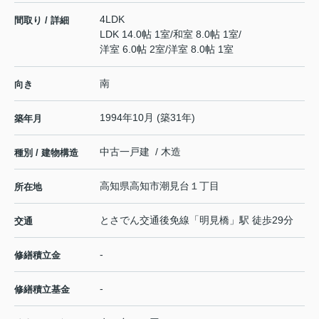
4LDK
間取り / 詳細
LDK 14.0帖 1室
/
和室 8.0帖 1室
/
洋室 6.0帖 2室
/
洋室 8.0帖 1室
南
向き
1994年10月 (築31年)
築年月
中古一戸建 / 木造
種別 / 建物構造
高知県
高知市
潮見台
１丁目
所在地
とさでん交通後免線
「
明見橋
」駅 徒歩29分
交通
-
修繕積立金
-
修繕積立基金