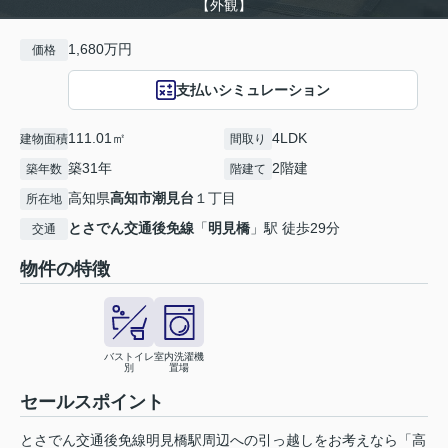
【外観】
1,680万円
価格
支払いシミュレーション
111.01㎡
4LDK
建物面積
間取り
築31年
2階建
築年数
階建て
高知県
高知市
潮見台
１丁目
所在地
とさでん交通後免線
「
明見橋
」駅 徒歩29分
交通
物件の特徴
バストイレ
室内洗濯機
別
置場
セールスポイント
とさでん交通後免線明見橋駅周辺への引っ越しをお考えなら「高