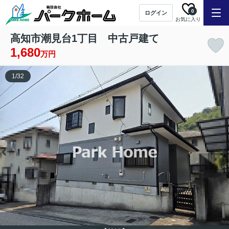
0
ログイン
お気に入り
高知市潮見台1丁目 中古戸建て
1,680
万円
1
/
32