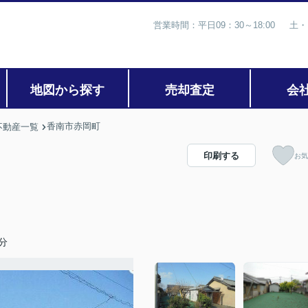
営業時間：平日09：30～18:00 土・
地図から探す
売却査定
会
香南市赤岡町
不動産一覧
印刷する
お気
分