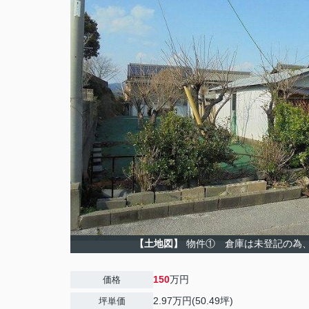
【土地図】
物件① 倉庫は未登記の為
150
万円
価格
2.97万円(50.49坪)
坪単価