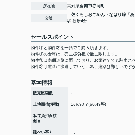
高知県
香南市
赤岡町
所在地
土佐くろしおごめん・なはり線
「
あ
交通
駅 徒歩4分
セールスポイント
物件①と物件②を一括でご購入頂きます。
物件①の倉庫は、売主様負担で撤去致します。
物件①は南側道路に面しており、お家建てても駐車ス
物件②は道路に接道していない為、建築は難しいです
基本情報
-
販売区画数
166.93㎡(50.49坪)
土地面積(坪数)
私道負担面積
-
割合
建ぺい率 /
- / -