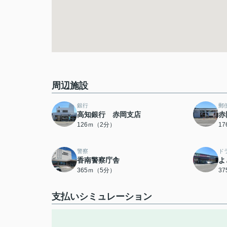
周辺施設
銀行
郵
高知銀行 赤岡支店
赤
126ｍ（2分）
1
警察
ド
香南警察庁舎
よ
365ｍ（5分）
3
支払いシミュレーション