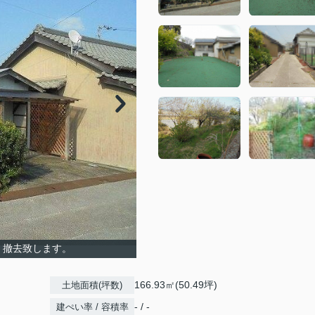
、撤去致します。
166.93㎡(50.49坪)
土地面積(坪数)
- / -
建ぺい率 / 容積率