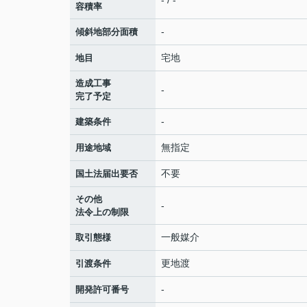
容積率
-
傾斜地部分面積
宅地
地目
造成工事
-
完了予定
-
建築条件
無指定
用途地域
不要
国土法届出要否
その他
-
法令上の制限
一般媒介
取引態様
更地渡
引渡条件
-
開発許可番号