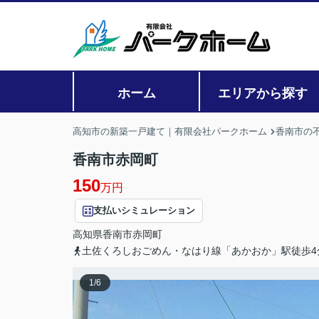
ホーム
エリアから探す
高知市の新築一戸建て｜有限会社パークホーム
香南市の
香南市赤岡町
150
万円
支払いシミュレーション
高知県
香南市
赤岡町
土佐くろしおごめん・なはり線「あかおか」駅徒歩4
1
/
6