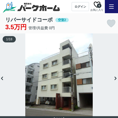
0
ログイン
お気に入り
リバーサイドコーポ
空室2
3.5万円
管理/共益費 0円
1
/
18