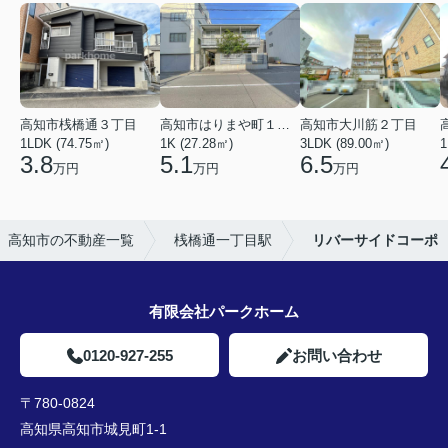
高知市桟橋通３丁目
高知市はりまや町１丁目
高知市大川筋２丁目
1LDK (74.75㎡)
1K (27.28㎡)
3LDK (89.00㎡)
1
3.8
5.1
6.5
万円
万円
万円
高知市の不動産一覧
桟橋通一丁目駅
リバーサイドコーポ
有限会社パークホーム
0120-927-255
お問い合わせ
〒780-0824
高知県高知市城見町1-1