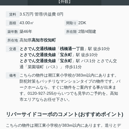
【外観】
3.5万円 管理/共益費 0円
賃料
43.00㎡
2DK
面積
間取り
築46年
2階/4階建
築年数
所在階
高知県
高知市
役知町
所在地
とさでん交通桟橋線
「
桟橋通一丁目
」駅 徒歩10分
交通
とさでん交通後免線
「
宝永町
」駅 徒歩10分
とさでん交通後免線
「
宝永町
」駅 バス1分 とさでん交
通「菜園場町（バス）」 停歩11分
こちらの物件は潮江東小学校が383m以内にあります。
備考
防犯対策もバッチリなマンションタイプの物件です。パ
ークホームなら、すぐに物件をご案内する事が出来ま
す。0120-927-255からいつでも見学のご予約を。高知
市エリアならお任せ下さい。
リバーサイドコーポのコメント(おすすめポイント)
こちらの物件は潮江東小学校が383m以内にあります。造りとデ