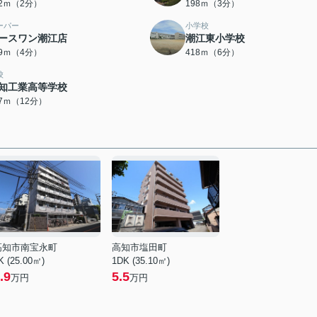
02ｍ（2分）
198ｍ（3分）
ーパー
小学校
ースワン潮江店
潮江東小学校
69ｍ（4分）
418ｍ（6分）
校
知工業高等学校
97ｍ（12分）
高知市南宝永町
高知市塩田町
K (25.00㎡)
1DK (35.10㎡)
.9
5.5
万円
万円