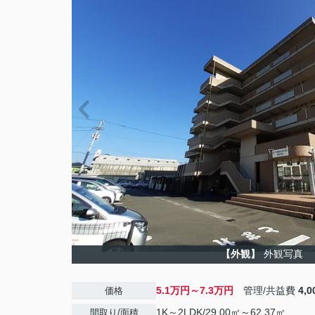
【外観】
外観写真
5.1万円～7.3万円
管理/共益費
4,
価格
1K～2LDK/29.00㎡～62.37㎡
間取り/面積