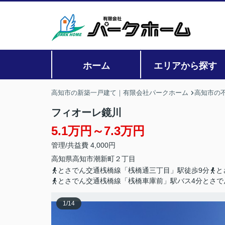
ホーム
エリアから探す
高知市の新築一戸建て｜有限会社パークホーム
高知市の
フィオーレ鏡川
5.1万円～7.3万円
管理/共益費 4,000円
高知県
高知市
潮新町
２丁目
とさでん交通桟橋線「桟橋通三丁目」駅徒歩9分
と
とさでん交通桟橋線「桟橋車庫前」駅バス4分とさで
1
/
14