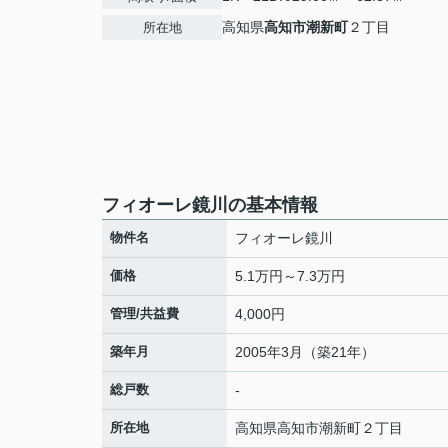
高知県
高知市
潮新町
２丁目
所在地
フィオーレ鏡川の基本情報
物件名
フィオーレ鏡川
価格
5.1万円～7.3万円
管理/共益費
4,000円
築年月
2005年3月（築21年）
総戸数
-
所在地
高知県
高知市
潮新町
２丁目