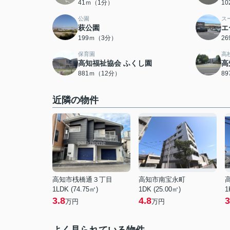
41ｍ（1分）
1
公園
ス
萩公園
エ
199ｍ（3分）
2
保育園
高
高知福祉協会 ふくし園
高
881ｍ（12分）
8
近隣の物件
高知市桟橋通３丁目
高知市南宝永町
1LDK (74.75㎡)
1DK (25.00㎡)
1
3.8
4.8
3
万円
万円