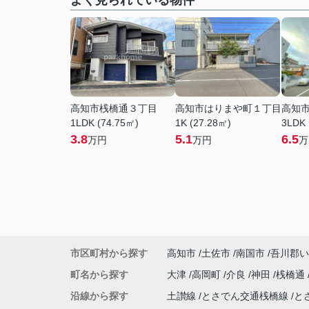
よく見られている物件
高知市桟橋通３丁目
高知市はりまや町１丁目
高知
1LDK (74.75㎡)
1K (27.28㎡)
3LDK 
3.8
5.1
6.5
万円
万円
万
市区町村から探す
高知市
土佐市
南国市
吾川郡い
町名から探す
大津
高岡町
介良
神田
桟橋通
沿線から探す
土讃線
とさでん交通桟橋線
と