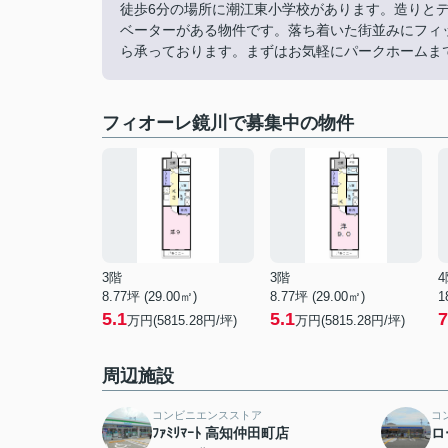
徒歩6分の場所に潮江東小学校があります。造りと
ベーターがある物件です。落ち着いた街並みにフィット
ら承っております。まずはお気軽にパークホームま
フィオーレ鏡川で募集中の物件
3階
3階
4
8.77坪 (29.00㎡)
8.77坪 (29.00㎡)
1
5.1
5.1
7
万円(5815.28円/坪)
万円(5815.28円/坪)
周辺施設
コンビニエンスストア
コ
ﾌｧﾐﾘﾏｰﾄ 高知仲田町店
ロ