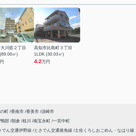
市大川筋２丁目
高知市比島町３丁目
(89.00㎡)
1LDK (30.03㎡)
4.2
円
万円
の町
香南市
香美市
須崎市
鴨部
朝倉
枝川
南宝永町
一宮中町
さでん交通伊野線
とさでん交通後免線
土佐くろしおごめん・なはり線