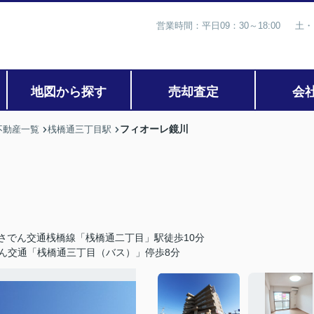
営業時間：平日09：30～18:00 土・
地図から探す
売却査定
会
フィオーレ鏡川
不動産一覧
桟橋通三丁目駅
さでん交通桟橋線「桟橋通二丁目」駅徒歩10分
ん交通「桟橋通三丁目（バス）」停歩8分