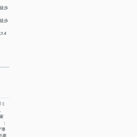
 徒歩
 徒歩
ス4
ゴミ
、
家
）：
゚導
必要