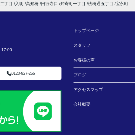
二丁目
入明
高知橋
円行寺口
知寄町一丁目
桟橋通五丁目
宝永町
トップページ
スタッフ
7:00
お客様の声
0120-927-255
ブログ
アクセスマップ
会社概要