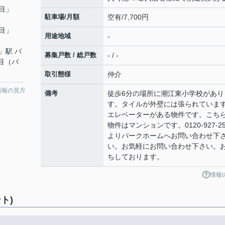
目
」
駐車場/月額
空有/7,700円
目
」
用途地域
-
」駅 バ
募集戸数 / 総戸数
- / -
目（バ
取引態様
仲介
情報の見方
備考
徒歩6分の場所に潮江東小学校があり
す。タイルが外壁には張られていま
エレベーターがある物件です。こち
物件はマンションです。0120-927-25
よりパークホームへお問い合わせ下
い。お気軽にお問い合わせ下さい。
ちしております。
情報
ト)