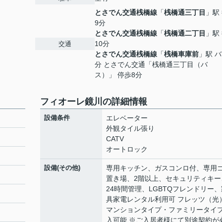
とさでん交通桟橋線
「
桟橋通三丁目
」駅
9分
とさでん交通桟橋線
「
桟橋通二丁目
」駅
10分
交通
とさでん交通桟橋線
「
桟橋車庫前
」駅 バ
分 とさでん交通「桟橋通三丁目（バ
ス）」 停歩8分
フィオーレ鏡川の詳細情報
設備条件
エレベーター
外観タイル張り
CATV
オートロック
設備(その他)
専用キッチン、ガスコンロ付、専用
置き場、2階以上、セキュリティキー
24時間管理、LGBTQフレンドリー、
具家電レンタル利用可 フレッツ（光
マンションタイプ・ファミリータイフ
入可能 ※ご入居者様にて別途契約が