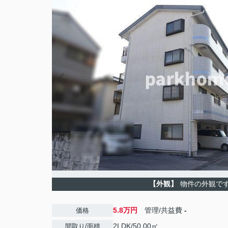
【外観】
物件の外観で
5.8万円
管理/共益費
-
価格
2LDK/50.00㎡
間取り/面積