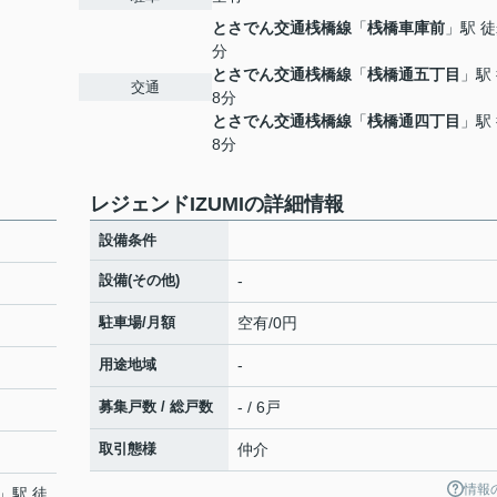
とさでん交通桟橋線
「
桟橋車庫前
」駅 徒
分
とさでん交通桟橋線
「
桟橋通五丁目
」駅
交通
8分
とさでん交通桟橋線
「
桟橋通四丁目
」駅
8分
レジェンドIZUMIの詳細情報
設備条件
設備(その他)
-
駐車場/月額
空有/0円
用途地域
-
募集戸数 / 総戸数
- / 6戸
取引態様
仲介
情報
」駅 徒