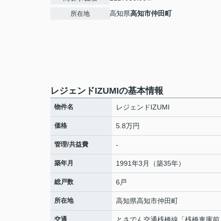
高知県
高知市
仲田町
所在地
レジェンドIZUMIの基本情報
物件名
レジェンドIZUMI
価格
5.8万円
管理/共益費
-
築年月
1991年3月（築35年）
総戸数
6戸
所在地
高知県
高知市
仲田町
交通
とさでん交通桟橋線
「
桟橋車庫前