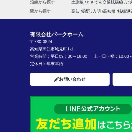
沿線から探す
土讃線
とさでん交通桟橋線
と
駅から探す
高知
薊野
入明
高知橋
桟橋通
有限会社パークホーム
〒780-0824
高知県高知市城見町1-1
営業時間：
平日09：30～18:00 土・日・祝：10:00～1
定休日：
年末年始
お問い合わせ