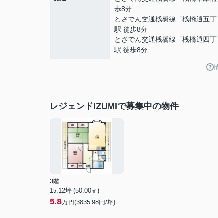
歩8分
とさでん交通桟橋線
「
桟橋通五丁
駅 徒歩8分
とさでん交通桟橋線
「
桟橋通四丁
駅 徒歩8分
レジェンドIZUMIで募集中の物件
3階
15.12坪 (50.00㎡)
5.8
万円(3835.98円/坪)