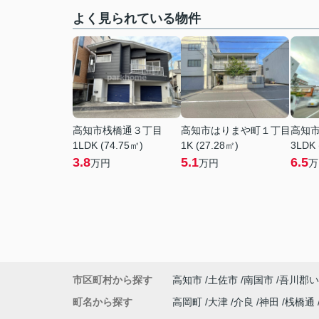
よく見られている物件
高知市桟橋通３丁目
高知市はりまや町１丁目
高知
1LDK (74.75㎡)
1K (27.28㎡)
3LDK 
3.8
5.1
6.5
万円
万円
万
市区町村から探す
高知市
土佐市
南国市
吾川郡い
町名から探す
高岡町
大津
介良
神田
桟橋通