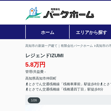
ホーム
エリアから探す
高知市の新築一戸建て｜有限会社パークホーム
高知市の
レジェンドIZUMI
5.8万円
管理/共益費 -
高知県
高知市
仲田町
とさでん交通桟橋線「桟橋車庫前」駅徒歩8分
とさ
とさでん交通桟橋線「桟橋通四丁目」駅徒歩8分
1
/
26