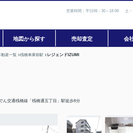
営業時間：平日09：30～18:00 土・
地図から探す
売却査定
会
レジェンドIZUMI
不動産一覧
桟橋車庫前駅
でん交通桟橋線「桟橋通五丁目」駅徒歩8分