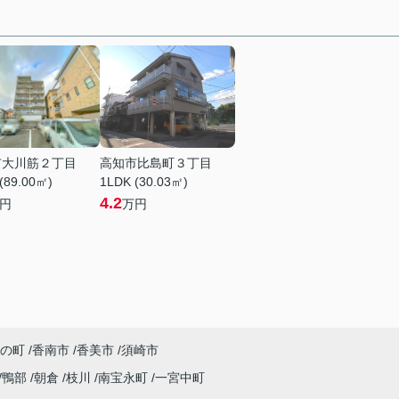
市大川筋２丁目
高知市比島町３丁目
(89.00㎡)
1LDK (30.03㎡)
4.2
円
万円
の町
香南市
香美市
須崎市
鴨部
朝倉
枝川
南宝永町
一宮中町