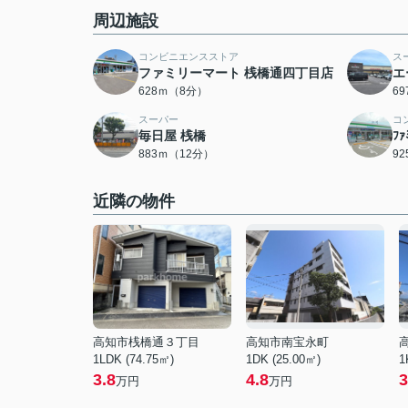
周辺施設
コンビニエンスストア
ス
ファミリーマート 桟橋通四丁目店
エ
628ｍ（8分）
6
スーパー
コ
毎日屋 桟橋
ﾌ
883ｍ（12分）
9
近隣の物件
高知市桟橋通３丁目
高知市南宝永町
1LDK (74.75㎡)
1DK (25.00㎡)
1
3.8
4.8
3
万円
万円