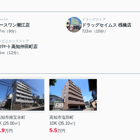
ーパー
ドラッグストア
ースワン潮江店
ドラッグセイムス 桟橋店
97ｍ（9分）
723ｍ（10分）
ンビニエンスストア
ｧﾐﾘﾏｰﾄ 高知仲田町店
25ｍ（12分）
高知市南宝永町
高知市塩田町
K (25.00㎡)
1DK (35.10㎡)
.9
5.5
万円
万円