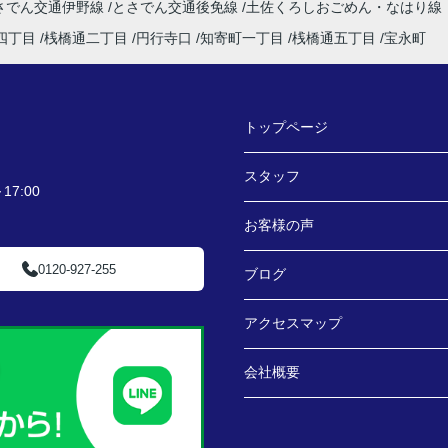
さでん交通伊野線
とさでん交通後免線
土佐くろしおごめん・なはり線
四丁目
桟橋通二丁目
円行寺口
知寄町一丁目
桟橋通五丁目
宝永町
トップページ
スタッフ
7:00
お客様の声
0120-927-255
ブログ
アクセスマップ
会社概要