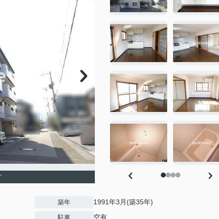
す
1991年3月(築35年)
築年
空有
駐車