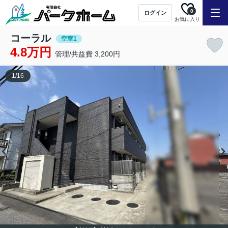
0
ログイン
お気に入り
コーラル
空室1
4.8万円
管理/共益費 3,200円
1
/
16