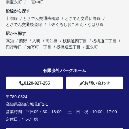
南宝永町
一宮中町
沿線から探す
土讃線
とさでん交通桟橋線
とさでん交通伊野線
とさでん交通後免線
土佐くろしおごめん・なはり線
駅から探す
高知
薊野
入明
高知橋
桟橋通四丁目
桟橋通二丁目
円行寺口
知寄町一丁目
桟橋通五丁目
宝永町
有限会社パークホーム
0120-927-255
お問い合わせ
〒780-0824
高知県高知市城見町1-1
営業時間：
平日09：30～18:00 土・日・祝：10:00～17:00
定休日：
年末年始