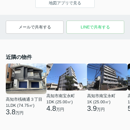
地図アプリで見る
メールで共有する
LINEで共有する
近隣の物件
高知市南宝永町
高知市南宝永町
高知市桟橋通３丁目
1DK (25.00㎡)
1K (25.00㎡)
1
1LDK (74.75㎡)
4.8
3.9
万円
万円
3.8
万円