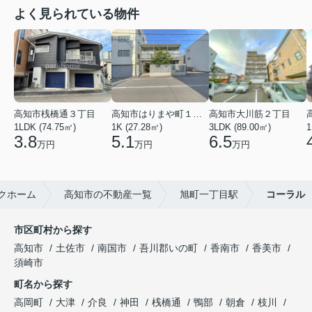
よく見られている物件
高知市桟橋通３丁目
高知市はりまや町１丁目
高知市大川筋２丁目
1LDK (74.75㎡)
1K (27.28㎡)
3LDK (89.00㎡)
1
3.8
5.1
6.5
万円
万円
万円
クホーム
高知市の不動産一覧
旭町一丁目駅
コーラル
市区町村から探す
高知市
土佐市
南国市
吾川郡いの町
香南市
香美市
須崎市
町名から探す
高岡町
大津
介良
神田
桟橋通
鴨部
朝倉
枝川