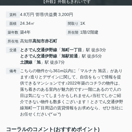
【外観】外観もきれいです
4.8万円 管理/共益費 3,200円
賃料
24.34㎡
1K
面積
間取り
築4年
1階/2階建
築年数
所在階
高知県
高知市
赤石町
所在地
とさでん交通伊野線
「
旭町一丁目
」駅 徒歩3分
交通
とさでん交通伊野線
「
旭駅前通
」駅 徒歩5分
土讃線
「
旭
」駅 徒歩7分
こちらの物件から361m以内に「マルナカ 旭店」があり
備考
ます♪造りとデザインに関して、自信をもって情報を提
供できるマンションです♪2022年築のコチラの物件は、
落ち着きのある室内が魅力的です♪一階にあるので人の
目は気になってしまうかもしれません♪当社でしかご紹
介できない物件も数多くございます！とさでん交通伊野
線旭町一丁目周辺の賃貸情報をお求めなら、ぜひ当社に
お任せください(*´ω`*)
コーラルのコメント(おすすめポイント)