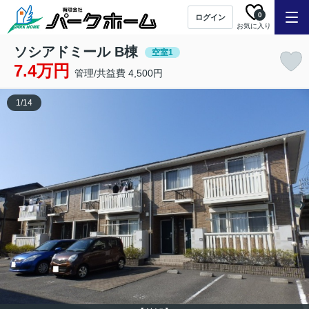
0
ログイン
お気に入り
ソシアドミール B棟
空室1
7.4万円
管理/共益費 4,500円
1
/
14