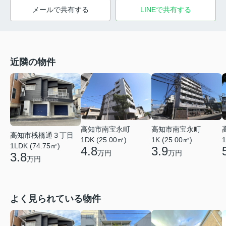
メールで共有する
LINEで共有する
近隣の物件
高知市南宝永町
高知市南宝永町
高知市桟橋通３丁目
1DK (25.00㎡)
1K (25.00㎡)
1
1LDK (74.75㎡)
4.8
3.9
万円
万円
3.8
万円
よく見られている物件