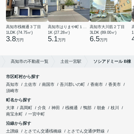
高知市桟橋通３丁目
高知市はりまや町１丁目
高知市大川筋２丁目
1LDK (74.75㎡)
1K (27.28㎡)
3LDK (89.00㎡)
1
3.8
5.1
6.5
万円
万円
万円
高知市の不動産一覧
土佐一宮駅
ソシアドミール B棟
市区町村から探す
高知市
土佐市
南国市
吾川郡いの町
香南市
香美市
須崎市
町名から探す
大津
高岡町
介良
神田
桟橋通
鴨部
朝倉
枝川
南宝永町
一宮中町
沿線から探す
土讃線
とさでん交通桟橋線
とさでん交通伊野線