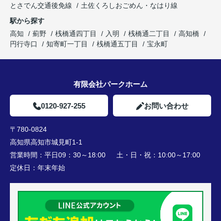
とさでん交通後免線
土佐くろしおごめん・なはり線
駅から探す
高知
薊野
桟橋通四丁目
入明
桟橋通二丁目
高知橋
円行寺口
知寄町一丁目
桟橋通五丁目
宝永町
有限会社パークホーム
0120-927-255
お問い合わせ
〒780-0824
高知県高知市城見町1-1
営業時間：
平日09：30～18:00 土・日・祝：10:00～17:00
定休日：
年末年始