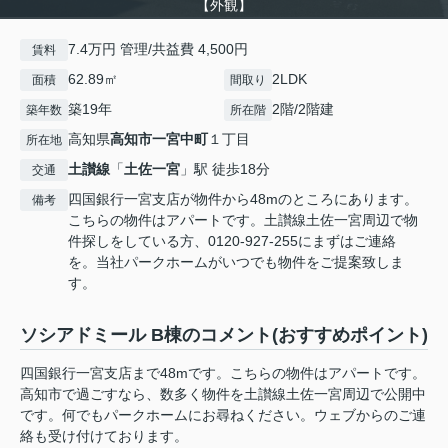
【外観】
7.4万円 管理/共益費 4,500円
賃料
62.89㎡
2LDK
面積
間取り
築19年
2階/2階建
築年数
所在階
高知県
高知市
一宮中町
１丁目
所在地
土讃線
「
土佐一宮
」駅 徒歩18分
交通
四国銀行一宮支店が物件から48mのところにあります。
備考
こちらの物件はアパートです。土讃線土佐一宮周辺で物
件探しをしている方、0120-927-255にまずはご連絡
を。当社パークホームがいつでも物件をご提案致しま
す。
ソシアドミール B棟のコメント(おすすめポイント)
四国銀行一宮支店まで48mです。こちらの物件はアパートです。
高知市で過ごすなら、数多く物件を土讃線土佐一宮周辺で公開中
です。何でもパークホームにお尋ねください。ウェブからのご連
絡も受け付けております。