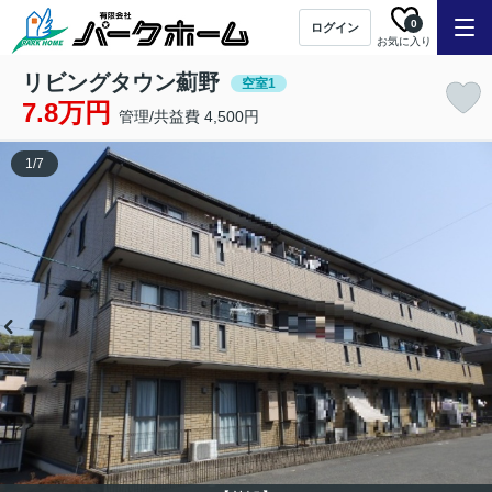
0
ログイン
お気に入り
リビングタウン薊野
空室1
7.8万円
管理/共益費 4,500円
1
/
7