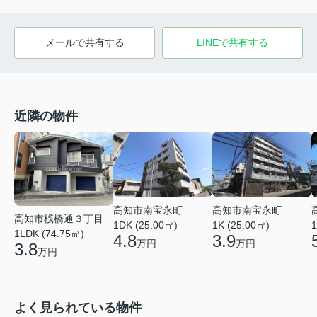
メールで共有する
LINEで共有する
近隣の物件
高知市南宝永町
高知市南宝永町
高知市桟橋通３丁目
1DK (25.00㎡)
1K (25.00㎡)
1
1LDK (74.75㎡)
4.8
3.9
万円
万円
3.8
万円
よく見られている物件