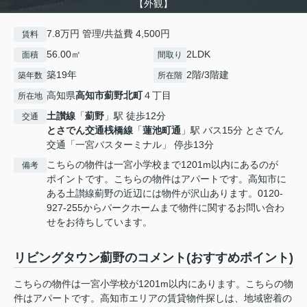
【外観】
7.8万円 管理/共益費 4,500円
賃料
56.00㎡
2LDK
面積
間取り
築19年
2階/3階建
築年数
所在階
高知県
高知市
薊野北町
４丁目
所在地
土讃線
「
薊野
」駅 徒歩12分
交通
とさでん交通桟橋線
「
蓮池町通
」駅 バス15分 とさでん
交通「一宮バスターミナル」 停歩13分
こちらの物件は一宮小学校まで1201m以内にあるのが
備考
ポイントです。こちらの物件はアパートです。高知市に
ある土讃線薊野の近辺には物件が沢山あります。0120-
927-255からパークホームまで物件に関するお問い合わ
せをお待ちしています。
リビングタウン薊野のコメント(おすすめポイント)
こちらの物件は一宮小学校が1201m以内にあります。こちらの物
件はアパートです。高知市エリアの賃貸物件探しは、地域密着の