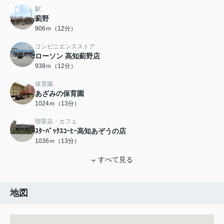
駅
薊野
906ｍ（12分）
コンビニエンスストア
ローソン 高知薊野店
938ｍ（12分）
保育園
あざみの保育園
1024ｍ（13分）
喫茶店・カフェ
ｽﾀｰﾊﾞｯｸｽｺｰﾋｰ高知あぞうの店
1036ｍ（13分）
すべて見る
地図