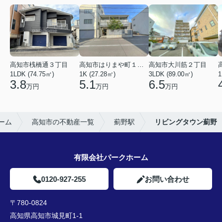
高知市桟橋通３丁目
高知市はりまや町１丁目
高知市大川筋２丁目
1LDK (74.75㎡)
1K (27.28㎡)
3LDK (89.00㎡)
1
3.8
5.1
6.5
万円
万円
万円
ーム
高知市の不動産一覧
薊野駅
リビングタウン薊野
有限会社パークホーム
0120-927-255
お問い合わせ
〒780-0824
高知県高知市城見町1-1