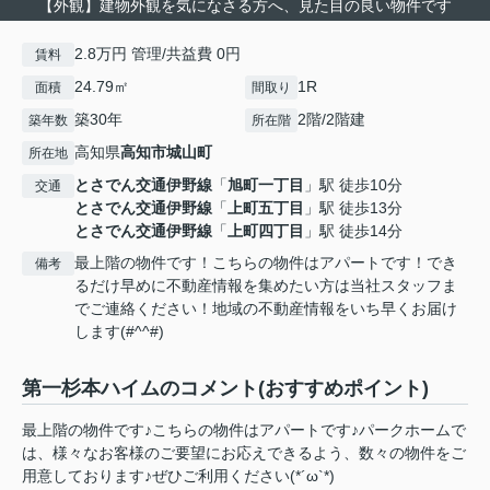
【外観】建物外観を気になさる方へ、見た目の良い物件です
2.8万円 管理/共益費 0円
賃料
24.79㎡
1R
面積
間取り
築30年
2階/2階建
築年数
所在階
高知県
高知市
城山町
所在地
とさでん交通伊野線
「
旭町一丁目
」駅 徒歩10分
交通
とさでん交通伊野線
「
上町五丁目
」駅 徒歩13分
とさでん交通伊野線
「
上町四丁目
」駅 徒歩14分
最上階の物件です！こちらの物件はアパートです！でき
備考
るだけ早めに不動産情報を集めたい方は当社スタッフま
でご連絡ください！地域の不動産情報をいち早くお届け
します(#^^#)
第一杉本ハイムのコメント(おすすめポイント)
最上階の物件です♪こちらの物件はアパートです♪パークホームで
は、様々なお客様のご要望にお応えできるよう、数々の物件をご
用意しております♪ぜひご利用ください(*´ω`*)