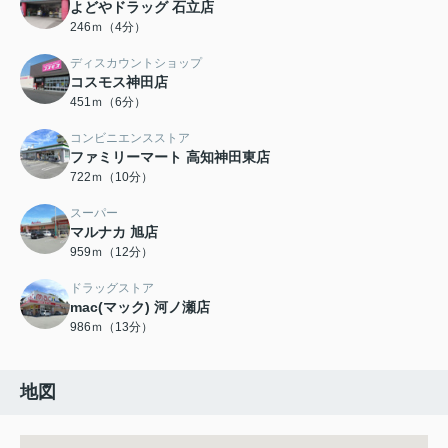
よどやドラッグ 石立店
246ｍ（4分）
ディスカウントショップ
コスモス神田店
451ｍ（6分）
コンビニエンスストア
ファミリーマート 高知神田東店
722ｍ（10分）
スーパー
マルナカ 旭店
959ｍ（12分）
ドラッグストア
mac(マック) 河ノ瀬店
986ｍ（13分）
地図