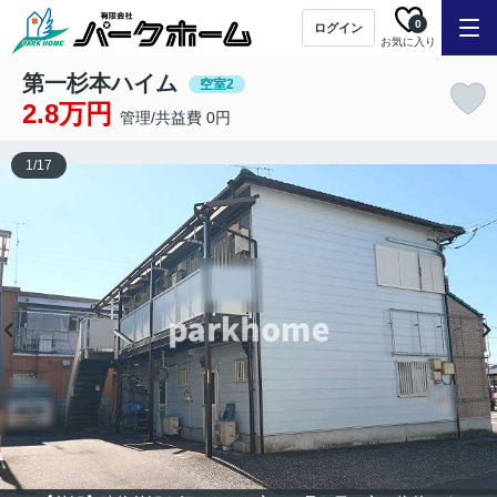
0
ログイン
お気に入り
第一杉本ハイム
空室2
2.8万円
管理/共益費 0円
1
/
17