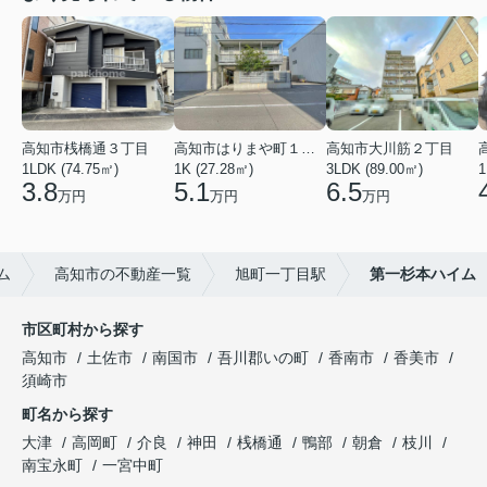
高知市桟橋通３丁目
高知市はりまや町１丁目
高知市大川筋２丁目
1LDK (74.75㎡)
1K (27.28㎡)
3LDK (89.00㎡)
1
3.8
5.1
6.5
万円
万円
万円
ム
高知市の不動産一覧
旭町一丁目駅
第一杉本ハイム
市区町村から探す
高知市
土佐市
南国市
吾川郡いの町
香南市
香美市
須崎市
町名から探す
大津
高岡町
介良
神田
桟橋通
鴨部
朝倉
枝川
南宝永町
一宮中町