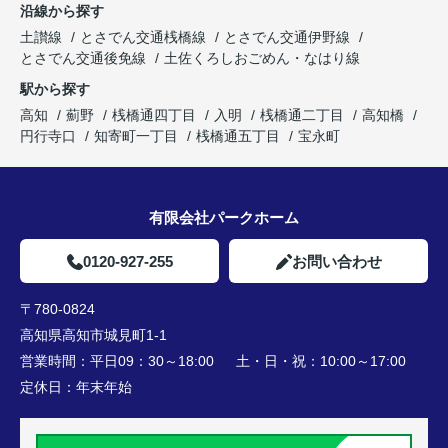
沿線から探す
土讃線
とさでん交通桟橋線
とさでん交通伊野線
とさでん交通後免線
土佐くろしおごめん・なはり線
駅から探す
高知
薊野
桟橋通四丁目
入明
桟橋通二丁目
高知橋
円行寺口
知寄町一丁目
桟橋通五丁目
宝永町
有限会社パークホーム
0120-927-255
お問い合わせ
〒780-0824
高知県高知市城見町1-1
営業時間：
平日09：30～18:00 土・日・祝：10:00～17:00
定休日：
年末年始