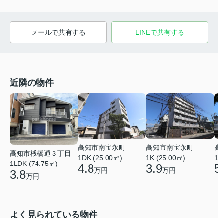
メールで共有する
LINEで共有する
近隣の物件
高知市南宝永町
高知市南宝永町
高知市桟橋通３丁目
1DK (25.00㎡)
1K (25.00㎡)
1
1LDK (74.75㎡)
4.8
3.9
万円
万円
3.8
万円
よく見られている物件