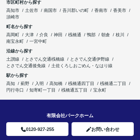
市区町村から探す
高知市
土佐市
南国市
吾川郡いの町
香南市
香美市
須崎市
町名から探す
高岡町
大津
介良
神田
桟橋通
鴨部
朝倉
枝川
南宝永町
一宮中町
沿線から探す
土讃線
とさでん交通桟橋線
とさでん交通伊野線
とさでん交通後免線
土佐くろしおごめん・なはり線
駅から探す
高知
薊野
入明
高知橋
桟橋通四丁目
桟橋通二丁目
円行寺口
知寄町一丁目
桟橋通五丁目
宝永町
有限会社パークホーム
0120-927-255
お問い合わせ