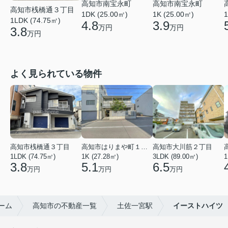
高知市南宝永町
高知市南宝永町
高知市桟橋通３丁目
1DK (25.00㎡)
1K (25.00㎡)
1
1LDK (74.75㎡)
4.8
3.9
万円
万円
3.8
万円
よく見られている物件
高知市桟橋通３丁目
高知市はりまや町１丁目
高知市大川筋２丁目
1LDK (74.75㎡)
1K (27.28㎡)
3LDK (89.00㎡)
1
3.8
5.1
6.5
万円
万円
万円
ーム
高知市の不動産一覧
土佐一宮駅
イーストハイツ