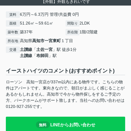
【外観】外観もきれいです
6万円～6.3万円 管理/共益費 0円
賃料
51.26㎡～59.61㎡
2LDK
面積
間取り
築37年
1階/2階建
築年数
所在階
高知県
高知市
一宮東町
１丁目
所在地
土讃線
「
土佐一宮
」駅 徒歩1分
交通
土讃線
「
布師田
」駅
イーストハイツのコメント(おすすめポイント)
ローソン 高知一宮店が337m以内にある物件です。こちらの物
件はアパートです。東向きなので、朝日がまぶしく感じることが
あるかもしれません。高知市で今から物件探しをするご予定の
方、パークホームがサポート致します。当社へのお問い合わせは
0120-927-255です。
LINEからお問い合わせ
無料