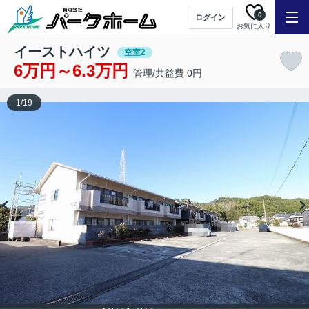
0
ログイン
お気に入り
イーストハイツ
空室2
6万円～6.3万円
管理/共益費 0円
1
/
19