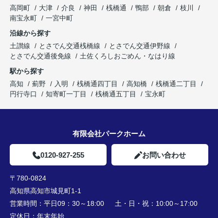
高岡町
大津
介良
神田
桟橋通
鴨部
朝倉
枝川
南宝永町
一宮中町
沿線から探す
土讃線
とさでん交通桟橋線
とさでん交通伊野線
とさでん交通後免線
土佐くろしおごめん・なはり線
駅から探す
高知
薊野
入明
桟橋通四丁目
高知橋
桟橋通二丁目
円行寺口
知寄町一丁目
桟橋通五丁目
宝永町
有限会社パークホーム
0120-927-255
お問い合わせ
〒780-0824
高知県高知市城見町1-1
営業時間：
平日09：30～18:00 土・日・祝：10:00～17:00
定休日：
年末年始