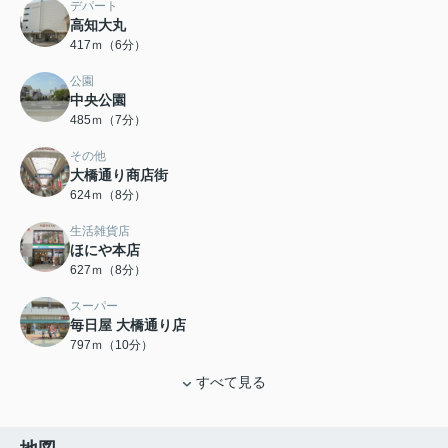
デパート
高知大丸
417ｍ（6分）
公園
中央公園
485ｍ（7分）
その他
大橋通り商店街
624ｍ（8分）
生活雑貨店
ほにや本店
627ｍ（8分）
スーパー
毎日屋 大橋通り店
797ｍ（10分）
すべて見る