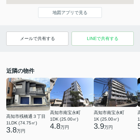
地図アプリで見る
メールで共有する
LINEで共有する
近隣の物件
高知市南宝永町
高知市南宝永町
高知市桟橋通３丁目
1DK (25.00㎡)
1K (25.00㎡)
1
1LDK (74.75㎡)
4.8
3.9
万円
万円
3.8
万円