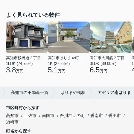
よく見られている物件
高知市桟橋通３丁目
高知市はりまや町１丁目
高知市大川筋２丁目
1LDK (74.75㎡)
1K (27.28㎡)
3LDK (89.00㎡)
1
3.8
5.1
6.5
万円
万円
万円
高知市の不動産一覧
はりまや橋駅
アゼリア南はりま
市区町村から探す
高知市
土佐市
南国市
吾川郡いの町
香南市
香美市
須崎市
町名から探す