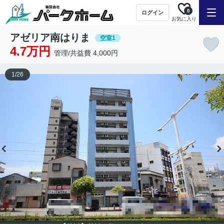
0
ログイン
お気に入り
アゼリア南はりま
空室1
4.7万円
管理/共益費 4,000円
1
/
26