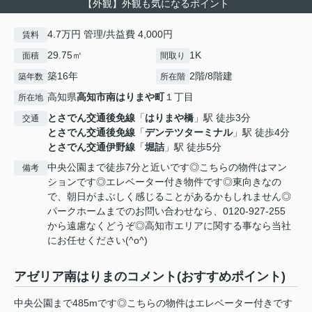
【外観】外観も気になるポイント
4.7万円 管理/共益費 4,000円
賃料
29.75㎡
1K
面積
間取り
築16年
2階/8階建
築年数
所在階
高知県
高知市
南はりまや町
１丁目
所在地
とさでん交通後免線
「
はりまや橋
」駅 徒歩3分
交通
とさでん交通後免線
「
デンテツターミナル
」駅 徒歩4分
とさでん交通伊野線
「
堀詰
」駅 徒歩5分
中央公園まで徒歩7分と近いです◎こちらの物件はマン
備考
ションです◎エレベーター付き物件です◎東向きなの
で、朝日がまぶしく感じることがあるかもしれません◎
パークホームまでのお問い合わせなら、0120-927-255
から遠慮なくどうぞ◎高知市エリアに関する事なら当社
にお任せください(^o^)
アゼリア南はりまのコメント(おすすめポイント)
中央公園まで485mです◎こちらの物件はエレベーター付きです