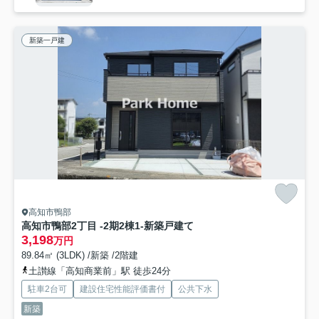
新築一戸建
高知市鴨部
高知市鴨部2丁目 -2期2棟1-新築戸建て
3,198
万円
89.84㎡ (3LDK) /新築 /2階建
土讃線「高知商業前」駅 徒歩24分
駐車2台可
建設住宅性能評価書付
公共下水
新築