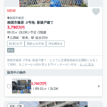
NEW
南国市篠原
南国市篠原 -2号地- 新築戸建て
3,790
万円
89.01㎡ (3LDK) /予定 /2階建
土讃線「後免」駅 徒歩15分
駐車2台可
閑静な住宅地
浄化槽排水
新築
南国市篠原 -2号地- 新築戸建て：とさでん交通後免線住吉通駅にも近く
て便利。モニターから顔が見えるTVインターホン付き...
もっと見る
販売中の物件
3,790万円
- / 89.01㎡ / 3LDK
新築一戸建