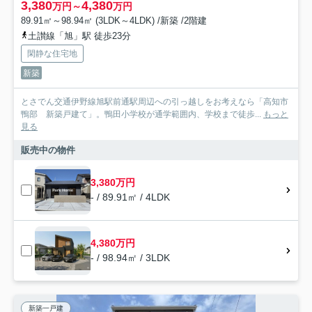
3,380
4,380
万円～
万円
89.91㎡～98.94㎡ (3LDK～4LDK) /新築 /2階建
土讃線「旭」駅 徒歩23分
閑静な住宅地
新築
とさでん交通伊野線旭駅前通駅周辺への引っ越しをお考えなら「高知市
鴨部 新築戸建て」。鴨田小学校が通学範囲内、学校まで徒歩...
もっと
見る
販売中の物件
3,380万円
- / 89.91㎡ / 4LDK
4,380万円
- / 98.94㎡ / 3LDK
新築一戸建