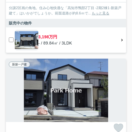
分譲2区画の角地。住み心地快適な「高知市鴨部2丁目 -2期2棟1-新築戸
建て」はいかがでしょうか。前面道路が約8.6ｍで...
もっと見る
販売中の物件
3,198万円
- / 89.84㎡ / 3LDK
新築一戸建