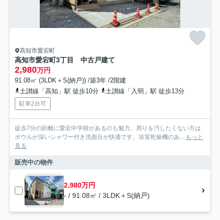
高知市愛宕町
高知市愛宕町3丁目 中古戸建て
2,980
万円
91.08㎡ (3LDK＋S(納戸)) /築3年 /2階建
土讃線「高知」駅 徒歩10分
土讃線「入明」駅 徒歩13分
駐車2台可
徒歩7分の距離に愛宕中学校があるのも魅力。周りを汚したくない方は
ボウルが深いシャワー付き洗面台が快適です。浴室乾燥機のあ...
もっと
見る
販売中の物件
2,980万円
- / 91.08㎡ / 3LDK＋S(納戸)