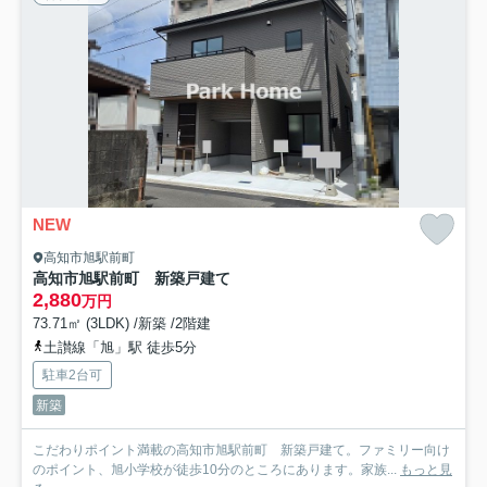
NEW
高知市旭駅前町
高知市旭駅前町 新築戸建て
2,880
万円
73.71㎡ (3LDK) /新築 /2階建
土讃線「旭」駅 徒歩5分
駐車2台可
新築
こだわりポイント満載の高知市旭駅前町 新築戸建て。ファミリー向け
のポイント、旭小学校が徒歩10分のところにあります。家族...
もっと見