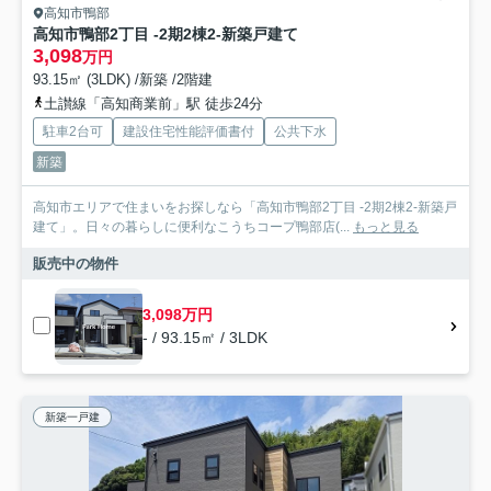
高知市鴨部
高知市鴨部2丁目 -2期2棟2-新築戸建て
3,098
万円
93.15㎡ (3LDK) /新築 /2階建
土讃線「高知商業前」駅 徒歩24分
駐車2台可
建設住宅性能評価書付
公共下水
新築
高知市エリアで住まいをお探しなら「高知市鴨部2丁目 -2期2棟2-新築戸
建て」。日々の暮らしに便利なこうちコープ鴨部店(...
もっと見る
販売中の物件
3,098万円
- / 93.15㎡ / 3LDK
新築一戸建