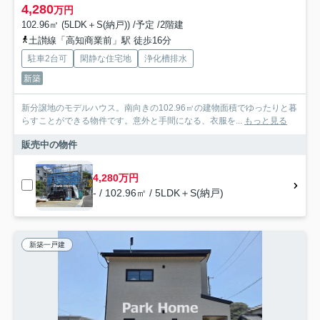
4,280
万円
102.96㎡ (5LDK＋S(納戸)) /予定 /2階建
土讃線「高知商業前」駅 徒歩16分
駐車2台可
閑静な住宅地
浄化槽排水
新築
新分譲地のモデルハウス。南向きの102.96㎡の建物面積でゆったりと暮
らすことができる物件です。意外と手間になる、衣服を...
もっと見る
販売中の物件
4,280万円
- / 102.96㎡ / 5LDK＋S(納戸)
新築一戸建