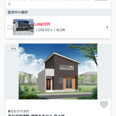
る
販売中の物件
3,098万円
- / 103.02㎡ / 4LDK
売地
高知市宇津野