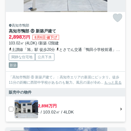
高知市鴨部
高知市鴨部 ⑧ 新築戸建て
2,898
万円
8月6日 値下げ
103.02㎡ (4LDK) /新築 /2階建
土讃線「旭」駅 徒歩20分
とさでん交通「鴨田小学校前通」バス停下車 徒歩6分
閑静な住宅地
公共下水
新築
「高知市鴨部 ⑧ 新築戸建て」：高知市エリアの新居にピッタリ。徒歩
11分の距離に西部中学校があるのも魅力。風呂の湯が冷め...
もっと見る
販売中の物件
2,898万円
- / 103.02㎡ / 4LDK