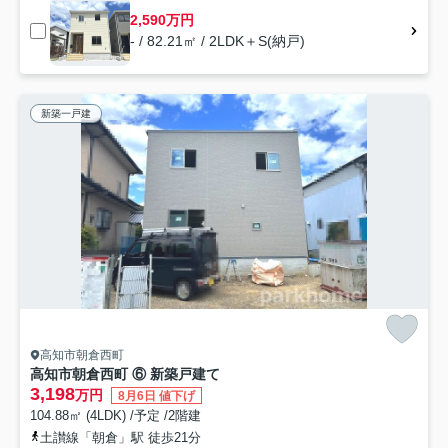
2,590万円
- / 82.21㎡ / 2LDK＋S(納戸)
新築一戸建
高知市朝倉西町
高知市朝倉西町 ⑥ 新築戸建て
3,198
万円
8月6日 値下げ
104.88㎡ (4LDK) /予定 /2階建
土讃線「朝倉」駅 徒歩21分