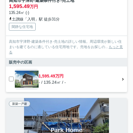
高知市宇津野-建築条件付き-売土地
1,595.49
万円
135.24㎡ (-)
土讃線「入明」駅 徒歩31分
閑静な住宅地
高知市宇津野-建築条件付き-売土地の詳しい情報。周辺環境が新しい住
まいを建てるのに適している住宅用地です。売地をお探しの...
もっと見
る
販売中の区画
1,595.49万円
- / 135.24㎡ / -
新築一戸建