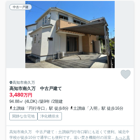
中古一戸建
高知市南久万
高知市南久万 中古戸建て
3,480
万円
94.88㎡ (4LDK) /築9年 /2階建
土讃線「円行寺口」駅 徒歩8分
土讃線「入明」駅 徒歩16分
閑静な住宅地
浄化槽排水
高知市南久万 中古戸建て：土讃線円行寺口駅にも近くて便利。城北中
学校が徒歩10分で通学にも便利です。追い焚き機能付の浴室...
もっと見