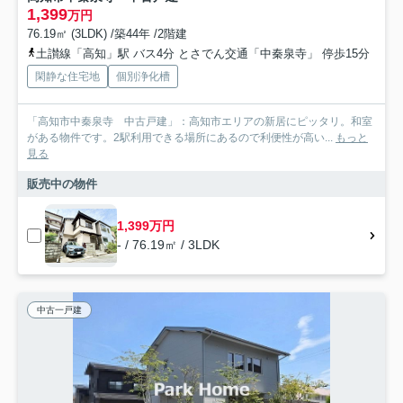
1,399
万円
76.19㎡ (3LDK) /築44年 /2階建
土讃線「高知」駅 バス4分 とさでん交通「中秦泉寺」 停歩15分
閑静な住宅地
個別浄化槽
「高知市中秦泉寺 中古戸建」：高知市エリアの新居にピッタリ。和室
がある物件です。2駅利用できる場所にあるので利便性が高い...
もっと
見る
販売中の物件
1,399万円
- / 76.19㎡ / 3LDK
中古一戸建