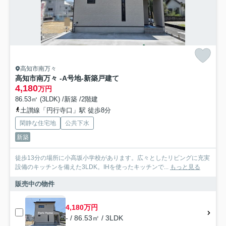
高知市南万々
高知市南万々 -A号地-新築戸建て
4,180
万円
86.53㎡ (3LDK) /新築 /2階建
土讃線「円行寺口」駅 徒歩8分
閑静な住宅地
公共下水
新築
徒歩13分の場所に小高坂小学校があります。広々としたリビングに充実
設備のキッチンを備えた3LDK。IHを使ったキッチンで...
もっと見る
販売中の物件
4,180万円
- / 86.53㎡ / 3LDK