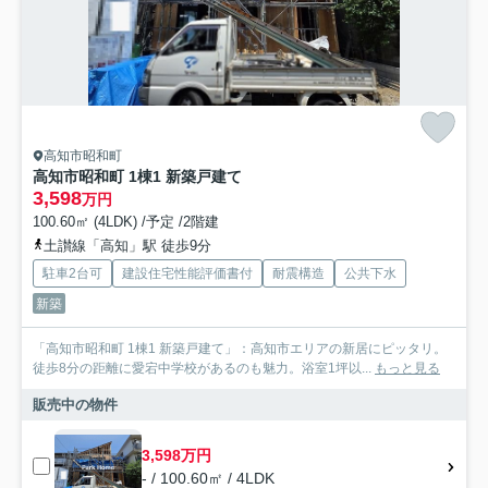
高知市昭和町
高知市昭和町 1棟1 新築戸建て
3,598
万円
100.60㎡ (4LDK) /予定 /2階建
土讃線「高知」駅 徒歩9分
駐車2台可
建設住宅性能評価書付
耐震構造
公共下水
新築
「高知市昭和町 1棟1 新築戸建て」：高知市エリアの新居にピッタリ。
徒歩8分の距離に愛宕中学校があるのも魅力。浴室1坪以...
もっと見る
販売中の物件
3,598万円
- / 100.60㎡ / 4LDK