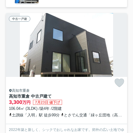
中古一戸建
高知市重倉
高知市重倉 中古戸建て
3,300
万円
7月23日 値下げ
106.04㎡ (3LDK) /築4年 /2階建
土讃線「入明」駅 徒歩99分
とさでん交通「緑ヶ丘団地（高知県）」バス停下車 徒歩3分
2022年築と新しく、シックでおしゃれなお家です。郊外の広い土地でゆ