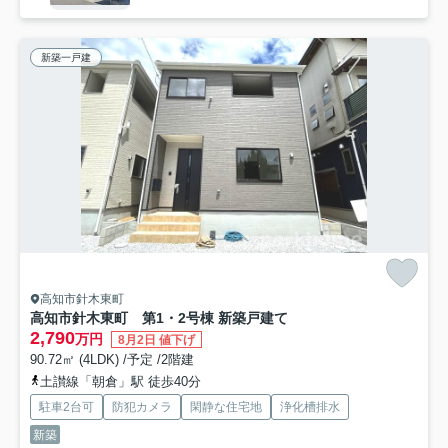
新築一戸建
高知市針木東町
高知市針木東町 第1・2号棟 新築戸建て
2,790
万円
8月2日 値下げ
90.72㎡ (4LDK) /予定 /2階建
土讃線「朝倉」駅 徒歩40分
駐車2台可
防犯カメラ
閑静な住宅地
浄化槽排水
新築