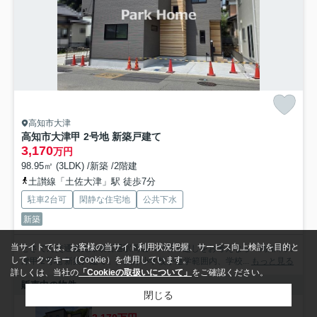
高知市大津
高知市大津甲 2号地 新築戸建て
3,170
万円
98.95㎡ (3LDK) /新築 /2階建
土讃線「土佐大津」駅 徒歩7分
駐車2台可
閑静な住宅地
公共下水
新築
当サイトでは、お客様の当サイト利用状況把握、サービス向上検討を目的と
とさでん交通後免線領石通駅周辺への引っ越しをお考えなら「高知市大
して、クッキー（Cookie）を使用しています。
津甲 2号地 新築戸建て」。大津小学校が通学範囲内、学校...
もっと見る
詳しくは、当社の
「Cookieの取扱いについて」
をご確認ください。
販売中の物件
閉じる