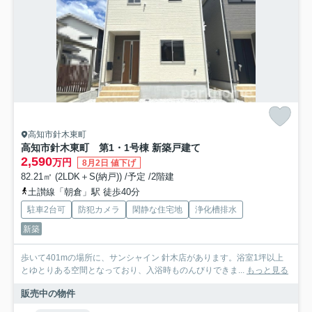
高知市針木東町
高知市針木東町 第1・1号棟 新築戸建て
2,590
万円
8月2日 値下げ
82.21㎡ (2LDK＋S(納戸)) /予定 /2階建
土讃線「朝倉」駅 徒歩40分
駐車2台可
防犯カメラ
閑静な住宅地
浄化槽排水
新築
歩いて401mの場所に、サンシャイン 針木店があります。浴室1坪以上
とゆとりある空間となっており、入浴時ものんびりできま...
もっと見る
販売中の物件