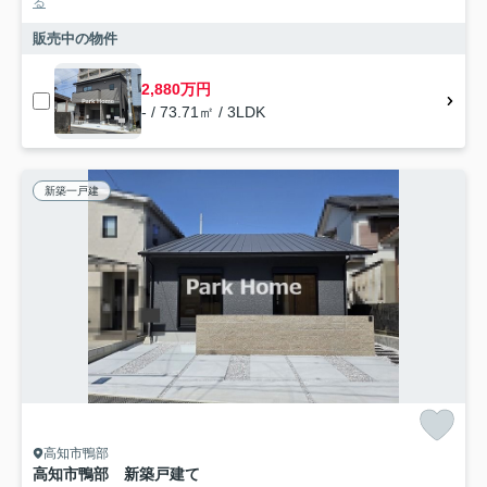
る
販売中の物件
2,880万円
- / 73.71㎡ / 3LDK
新築一戸建
高知市鴨部
高知市鴨部 新築戸建て