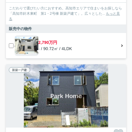
こだわりで選びたい方におすすめ。高知市エリアで住まいをお探しなら
「高知市針木東町 第1・2号棟 新築戸建て」。広々とした...
もっと見
る
販売中の物件
2,790万円
- / 90.72㎡ / 4LDK
新築一戸建