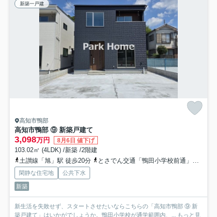
新築一戸建
高知市鴨部
高知市鴨部 ⑨ 新築戸建て
3,098
万円
8月6日 値下げ
103.02㎡ (4LDK) /新築 /2階建
土讃線「旭」駅 徒歩20分
とさでん交通「鴨田小学校前通」バス停下車 徒歩6分
閑静な住宅地
公共下水
新築
新生活を失敗せず、スタートさせたいならこちらの「高知市鴨部 ⑨ 新
築戸建て」はいかがでしょうか。鴨田小学校が通学範囲内、...
もっと見