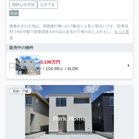
閑静な住宅地
公共下水
新築
南東向きの立地は、前面棟が無いので陽当りも良く明るいです。駐車並
列で4台可能で前面道路も6ｍ以上あるので車の出し入れもし...
もっと見
る
販売中の物件
3,198万円
- / 104.88㎡ / 4LDK
新築一戸建