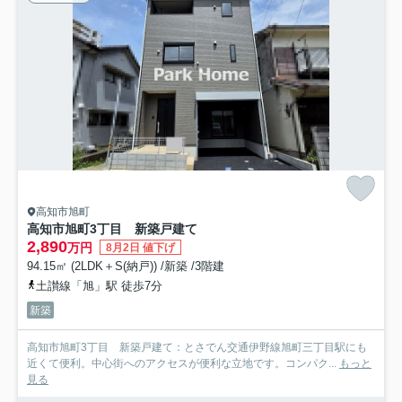
高知市旭町
高知市旭町3丁目 新築戸建て
2,890
万円
8月2日 値下げ
94.15㎡ (2LDK＋S(納戸)) /新築 /3階建
土讃線「旭」駅 徒歩7分
新築
高知市旭町3丁目 新築戸建て：とさでん交通伊野線旭町三丁目駅にも
近くて便利。中心街へのアクセスが便利な立地です。コンパク...
もっと
見る