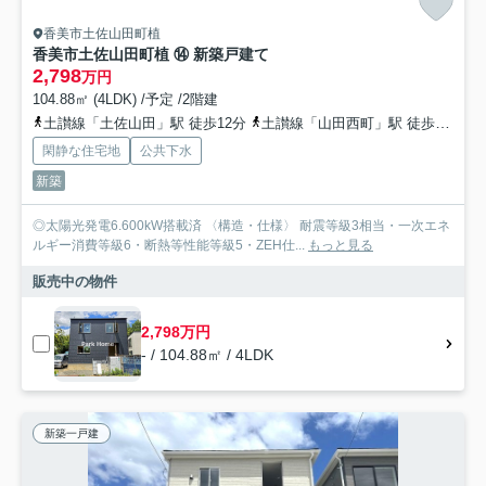
香美市土佐山田町植
香美市土佐山田町植 ⑭ 新築戸建て
2,798
万円
104.88㎡ (4LDK) /予定 /2階建
土讃線「土佐山田」駅 徒歩12分
土讃線「山田西町」駅 徒歩14分
閑静な住宅地
公共下水
新築
◎太陽光発電6.600kW搭載済 〈構造・仕様〉 耐震等級3相当・一次エネ
ルギー消費等級6・断熱等性能等級5・ZEH仕...
もっと見る
販売中の物件
2,798万円
- / 104.88㎡ / 4LDK
新築一戸建