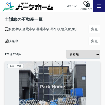
0
ログイン
お気に入り
土讃線の不動産一覧
多度津駅,金蔵寺駅,善通寺駅,琴平駅,塩入駅,黒川駅,讃岐財田駅,坪尻駅,箸蔵駅,佃駅,阿波池田駅,三縄駅,祖谷口駅,阿波川口駅,小歩危駅,大歩危駅,土佐岩原駅,豊永駅,大田口駅,土佐穴内駅,大杉駅,土佐北川駅,角茂谷駅,繁藤駅,新改駅,土佐山田駅,山田西町駅,土佐長岡駅,後免駅,土佐大津駅,布師田駅,土佐一宮駅,薊野駅,高知駅,入明駅,円行寺口駅,旭駅,高知商業前駅,朝倉駅,枝川駅,伊野駅,波川駅,小村神社前駅,日下駅,岡花駅,土佐加茂駅,西佐川駅,佐川駅,襟野々駅,斗賀野駅,吾桑駅,多ノ郷駅,大間駅,須崎駅,土佐新荘駅,安和駅,土佐久礼駅,影野駅,六反地駅,仁井田駅,窪川駅
変更
販売中
変更
171
棟
200
件
新築一戸建