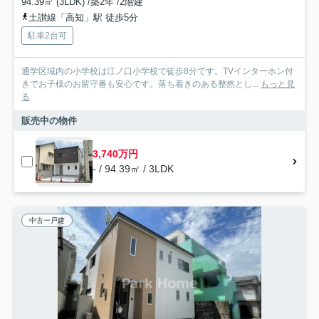
94.39㎡ (3LDK) /築2年 /2階建
土讃線「高知」駅 徒歩5分
駐車2台可
通学区域内の小学校は江ノ口小学校で徒歩8分です。TVインターホン付
きでお子様のお留守番も安心です。落ち着きのある整然とし...
もっと見
る
販売中の物件
3,740万円
- / 94.39㎡ / 3LDK
中古一戸建