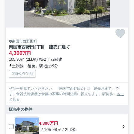
南国市西野田町
南国市西野田2丁目 建売戸建て
4,300
万円
105.98㎡ (2LDK) /築2年 /2階建
土讃線「後免」駅 徒歩9分
閑静な住宅地
ぜひ一度見ていただきたい、「南国市西野田2丁目 建売戸建て」で
す。食器洗乾燥機は食後の家事の時間短縮に役立ちます。駅徒歩...
もっ
と見る
販売中の物件
4,300万円
- / 105.98㎡ / 2LDK