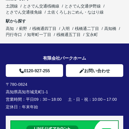
土讃線
とさでん交通桟橋線
とさでん交通伊野線
とさでん交通後免線
土佐くろしおごめん・なはり線
駅から探す
高知
薊野
桟橋通四丁目
入明
桟橋通二丁目
高知橋
円行寺口
知寄町一丁目
桟橋通五丁目
宝永町
有限会社パークホーム
0120-927-255
お問い合わせ
〒780-0824
高知県高知市城見町1-1
営業時間：
平日09：30～18:00 土・日・祝：10:00～17:00
定休日：
年末年始