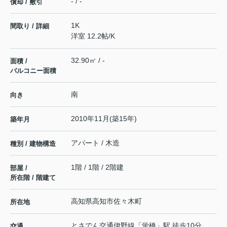
- / -
償却 / 敷引
1K
間取り / 詳細
洋室 12.2帖
/
K
32.90㎡ / -
面積 /
バルコニー面積
南
向き
2010年11月(築15年)
築年月
アパート / 木造
種別 / 建物構造
1階 / 1階 / 2階建
部屋 /
所在階 / 階建て
高知県
高知市
佐々木町
所在地
とさでん交通伊野線
「
蛍橋
」駅 徒歩10分
交通