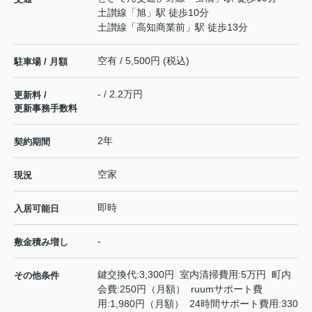
土讃線
「
旭
」駅 徒歩10分
土讃線
「
高知商業前
」駅 徒歩13分
空有 / 5,500円 (税込)
駐車場 / 月額
- / 2.2万円
更新料 /
更新事務手数料
2年
契約期間
空家
現況
即時
入居可能日
-
敷金積み増し
鍵交換代:3,300円 室内清掃費用:5万円 町内
その他条件
会費:250円（月額） ruumサポート費
用:1,980円（月額） 24時間サポート費用:330