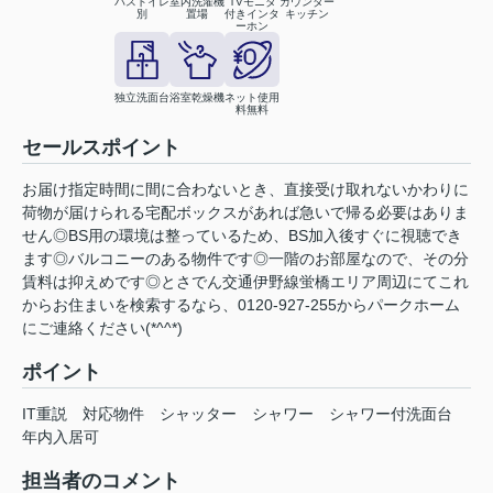
バストイレ
室内洗濯機
TVモニタ
カウンター
別
置場
付きインタ
キッチン
ーホン
独立洗面台
浴室乾燥機
ネット使用
料無料
セールスポイント
お届け指定時間に間に合わないとき、直接受け取れないかわりに
荷物が届けられる宅配ボックスがあれば急いで帰る必要はありま
せん◎BS用の環境は整っているため、BS加入後すぐに視聴でき
ます◎バルコニーのある物件です◎一階のお部屋なので、その分
賃料は抑えめです◎とさでん交通伊野線蛍橋エリア周辺にてこれ
からお住まいを検索するなら、0120-927-255からパークホーム
にご連絡ください(*^^*)
ポイント
IT重説
対応物件
シャッター
シャワー
シャワー付洗面台
年内入居可
担当者のコメント