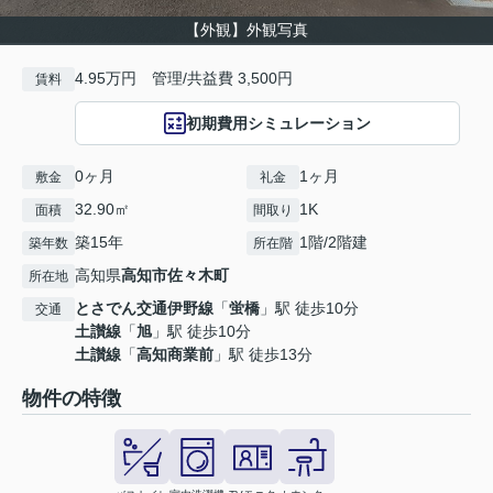
【外観】外観写真
4.95万円 管理/共益費 3,500円
賃料
初期費用シミュレーション
0ヶ月
1ヶ月
敷金
礼金
32.90㎡
1K
面積
間取り
築15年
1階/2階建
築年数
所在階
高知県
高知市
佐々木町
所在地
とさでん交通伊野線
「
蛍橋
」駅 徒歩10分
交通
土讃線
「
旭
」駅 徒歩10分
土讃線
「
高知商業前
」駅 徒歩13分
物件の特徴