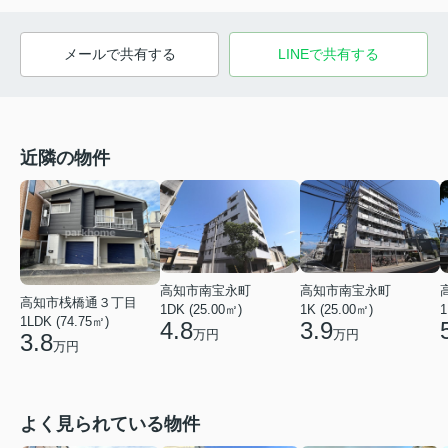
メールで共有する
LINEで共有する
近隣の物件
高知市南宝永町
高知市南宝永町
高知市桟橋通３丁目
1DK (25.00㎡)
1K (25.00㎡)
1
1LDK (74.75㎡)
4.8
3.9
万円
万円
3.8
万円
よく見られている物件