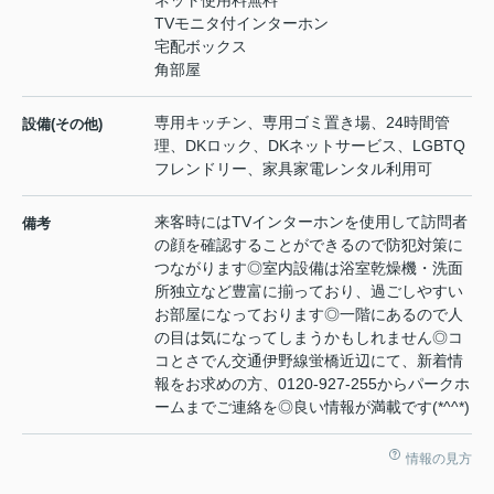
ネット使用料無料
TVモニタ付インターホン
宅配ボックス
角部屋
専用キッチン、専用ゴミ置き場、24時間管
設備(その他)
理、DKロック、DKネットサービス、LGBTQ
フレンドリー、家具家電レンタル利用可
来客時にはTVインターホンを使用して訪問者
備考
の顔を確認することができるので防犯対策に
つながります◎室内設備は浴室乾燥機・洗面
所独立など豊富に揃っており、過ごしやすい
お部屋になっております◎一階にあるので人
の目は気になってしまうかもしれません◎コ
コとさでん交通伊野線蛍橋近辺にて、新着情
報をお求めの方、0120-927-255からパークホ
ームまでご連絡を◎良い情報が満載です(*^^*)
情報の見方