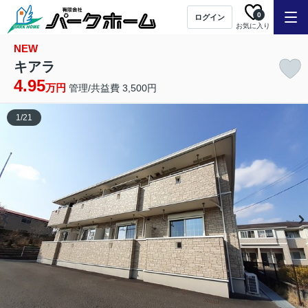
0
ログイン
お気に入り
NEW
キアラ
4.95
万円
管理/共益費 3,500円
1
/
21