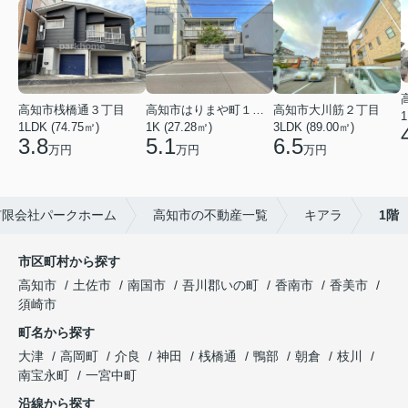
高知市桟橋通３丁目
高知市はりまや町１丁目
高知市大川筋２丁目
1
1LDK (74.75㎡)
1K (27.28㎡)
3LDK (89.00㎡)
3.8
5.1
6.5
万円
万円
万円
有限会社パークホーム
高知市の不動産一覧
キアラ
1階
市区町村から探す
高知市
土佐市
南国市
吾川郡いの町
香南市
香美市
須崎市
町名から探す
大津
高岡町
介良
神田
桟橋通
鴨部
朝倉
枝川
南宝永町
一宮中町
沿線から探す