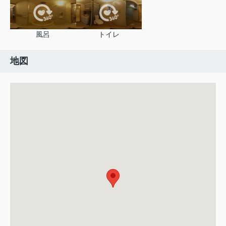
風呂
トイレ
地図