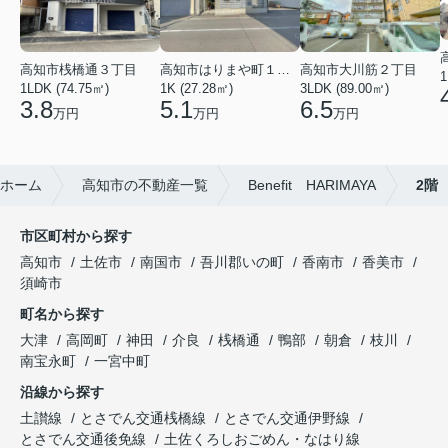
高知市桟橋通３丁目
高知市はりまや町１丁目
高知市大川筋２丁目
1
1LDK (74.75㎡)
1K (27.28㎡)
3LDK (89.00㎡)
3.8
5.1
6.5
万円
万円
万円
ホーム
高知市の不動産一覧
Benefit HARIMAYA
2階
市区町村から探す
高知市
土佐市
南国市
吾川郡いの町
香南市
香美市
須崎市
町名から探す
大津
高岡町
神田
介良
桟橋通
鴨部
朝倉
枝川
南宝永町
一宮中町
沿線から探す
土讃線
とさでん交通桟橋線
とさでん交通伊野線
とさでん交通後免線
土佐くろしおごめん・なはり線