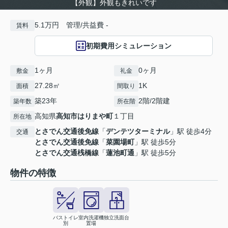
【外観】外観もきれいです
5.1万円 管理/共益費 -
賃料
初期費用シミュレーション
1ヶ月
0ヶ月
敷金
礼金
27.28㎡
1K
面積
間取り
築23年
2階/2階建
築年数
所在階
高知県
高知市
はりまや町
１丁目
所在地
とさでん交通後免線
「
デンテツターミナル
」駅 徒歩4分
交通
とさでん交通後免線
「
菜園場町
」駅 徒歩5分
とさでん交通桟橋線
「
蓮池町通
」駅 徒歩5分
物件の特徴
バストイレ
室内洗濯機
独立洗面台
別
置場