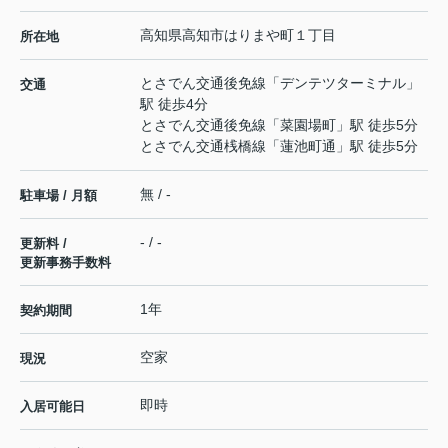
高知県
高知市
はりまや町
１丁目
所在地
とさでん交通後免線
「
デンテツターミナル
」
交通
駅 徒歩4分
とさでん交通後免線
「
菜園場町
」駅 徒歩5分
とさでん交通桟橋線
「
蓮池町通
」駅 徒歩5分
無 / -
駐車場 / 月額
- / -
更新料 /
更新事務手数料
1年
契約期間
空家
現況
即時
入居可能日