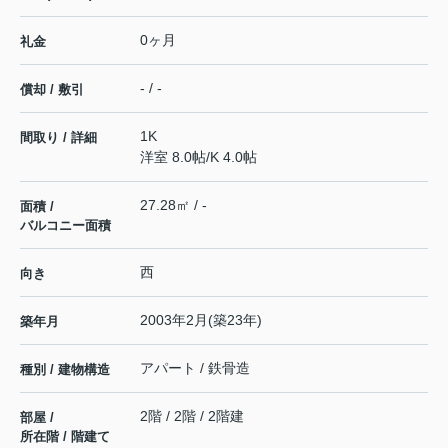
0ヶ月
礼金
- / -
償却 / 敷引
1K
間取り / 詳細
洋室 8.0帖
/
K 4.0帖
27.28㎡ / -
面積 /
バルコニー面積
西
向き
2003年2月(築23年)
築年月
アパート / 鉄骨造
種別 / 建物構造
2階 / 2階 / 2階建
部屋 /
所在階 / 階建て