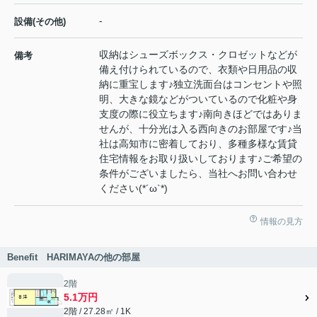
-
設備(その他)
収納はシューズボックス・クロゼットなどが
備考
備え付けられているので、衣類や日用品の収
納に重宝します♪独立洗面台はコンセントや照
明、大きな鏡などがついているので化粧や身
支度の際に役立ちます♪南向きほどではありま
せんが、十分光は入る西向きのお部屋です♪当
社は高知市に密着しており、多種多様な賃貸
住宅情報をお取り扱いしております♪ご希望の
条件がございましたら、当社へお問い合わせ
ください(*´ω`*)
情報の見方
Benefit HARIMAYAの他の部屋
2階
5.1万円
2階 / 27.28㎡ / 1K