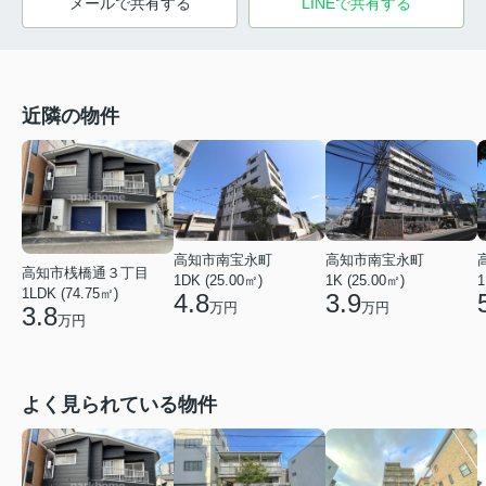
メールで共有する
LINEで共有する
近隣の物件
高知市南宝永町
高知市南宝永町
高知市桟橋通３丁目
1DK (25.00㎡)
1K (25.00㎡)
1
1LDK (74.75㎡)
4.8
3.9
万円
万円
3.8
万円
よく見られている物件