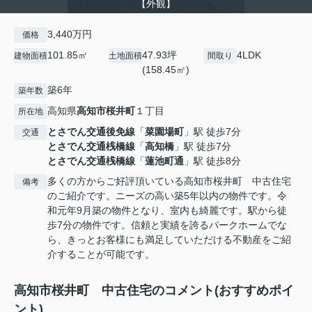
【外観】
3,440万円
価格
101.85㎡
47.93坪
4LDK
建物面積
土地面積
間取り
(158.45㎡)
築6年
築年数
高知県
高知市
桜井町
１丁目
所在地
とさでん交通後免線
「
菜園場町
」駅 徒歩7分
交通
とさでん交通桟橋線
「
高知橋
」駅 徒歩7分
とさでん交通桟橋線
「
蓮池町通
」駅 徒歩8分
多くの方からご好評頂いている高知市桜井町 中古住宅
備考
のご紹介です。ニーズの高い築5年以内の物件です。令
和元年9月築の物件となり、室内も綺麗です。駅から徒
歩7分の物件です。信頼と実績を誇るパークホームでな
ら、きっとお客様にも満足していただける不動産をご紹
介することが可能です。
高知市桜井町 中古住宅のコメント(おすすめポイ
ント)