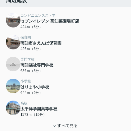
周辺施設
コンビニエンスストア
セブンイレブン 高知菜園場町店
424ｍ（6分）
保育園
高知市さえんば保育園
426ｍ（6分）
専門学校
高知福祉専門学校
636ｍ（8分）
小学校
はりまや小学校
644ｍ（9分）
高校
太平洋学園高等学校
1173ｍ（15分）
すべて見る