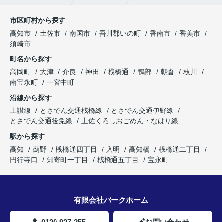
市区町村から探す
高知市
土佐市
南国市
吾川郡いの町
香南市
香美市
須崎市
町名から探す
高岡町
大津
介良
神田
桟橋通
鴨部
朝倉
枝川
南宝永町
一宮中町
沿線から探す
土讃線
とさでん交通桟橋線
とさでん交通伊野線
とさでん交通後免線
土佐くろしおごめん・なはり線
駅から探す
高知
薊野
桟橋通四丁目
入明
高知橋
桟橋通二丁目
円行寺口
知寄町一丁目
桟橋通五丁目
宝永町
有限会社パークホーム
0120-927-255
お問い合わせ