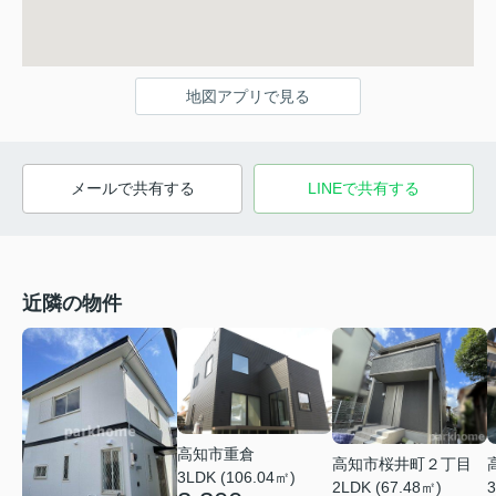
地図アプリで見る
メールで共有する
LINEで共有する
近隣の物件
高知市重倉
高知市桜井町２丁目
3LDK (106.04㎡)
3
2LDK (67.48㎡)