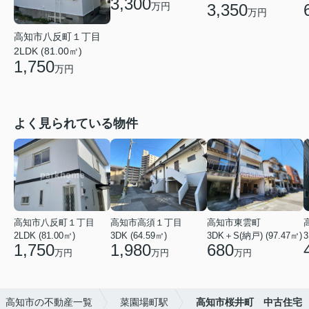
3,300
万円
3,350
万円
高知市八反町１丁目
2LDK (81.00㎡)
1,750
万円
よく見られている物件
高知市八反町１丁目
高知市高須１丁目
高知市東雲町
2LDK (81.00㎡)
3DK (64.59㎡)
3DK＋S(納戸) (97.47㎡)
3
1,750
1,980
680
万円
万円
万円
高知市の不動産一覧
菜園場町駅
高知市桜井町 中古住宅