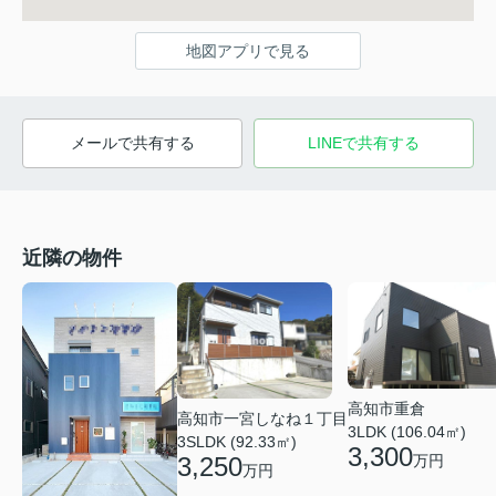
地図アプリで見る
メールで共有する
LINEで共有する
近隣の物件
高知市重倉
高知市一宮しなね１丁目
3LDK (106.04㎡)
3SLDK (92.33㎡)
3,300
万円
3,250
万円