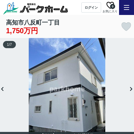
0
ログイン
お気に入り
高知市八反町一丁目
1,750万円
1
/
7