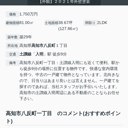
【外観】２０２１年外壁塗装
1,750万円
価格
81.00㎡
38.67坪
2LDK
建物面積
土地面積
間取り
(127.86㎡)
築29年
築年数
高知県
高知市
八反町
１丁目
所在地
土讃線
「
入明
」駅 徒歩9分
交通
高知市八反町一丁目：土讃線入明にも近くて便利。駅か
備考
ら徒歩9分の場所に位置する物件です。快適な室内環境
を持つ、中古の一戸建て物件となっています。北向きな
ので、日当りはあまり良いとは言えません。一戸建てを
探すのであれば、当社スタッフがお手伝いいたします。
高知市の土讃線入明周辺にある不動産のことならお任せ
下さい。
高知市八反町一丁目 のコメント(おすすめポイン
ト)