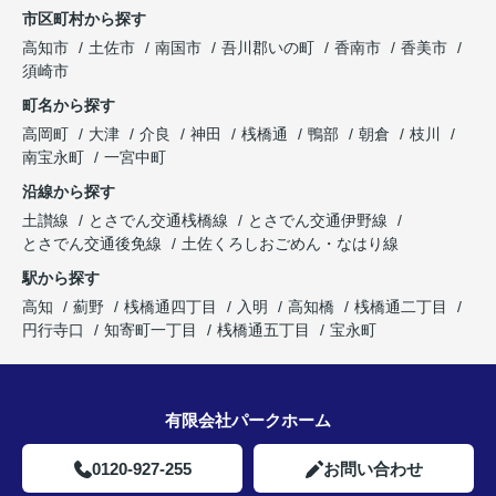
市区町村から探す
高知市
土佐市
南国市
吾川郡いの町
香南市
香美市
須崎市
町名から探す
高岡町
大津
介良
神田
桟橋通
鴨部
朝倉
枝川
南宝永町
一宮中町
沿線から探す
土讃線
とさでん交通桟橋線
とさでん交通伊野線
とさでん交通後免線
土佐くろしおごめん・なはり線
駅から探す
高知
薊野
桟橋通四丁目
入明
高知橋
桟橋通二丁目
円行寺口
知寄町一丁目
桟橋通五丁目
宝永町
有限会社パークホーム
0120-927-255
お問い合わせ