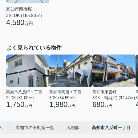
高知市南御座
3SLDK (185.93㎡)
4,580
万円
よく見られている物件
高知市八反町１丁目
高知市高須１丁目
高知市東雲町
2LDK (81.00㎡)
3DK (64.59㎡)
3DK＋S(納戸) (97.47㎡)
3
1,750
1,980
680
万円
万円
万円
ム
高知市の不動産一覧
入明駅
高知市八反町一丁目