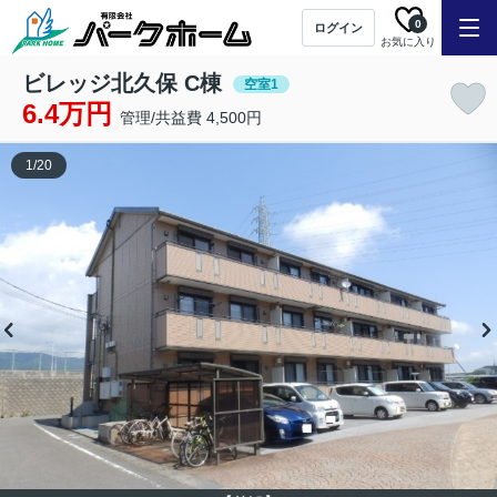
0
ログイン
お気に入り
ビレッジ北久保 C棟
空室1
6.4万円
管理/共益費 4,500円
1
/
20