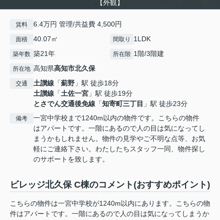
【外観】
6.4万円 管理/共益費 4,500円
賃料
40.07㎡
1LDK
面積
間取り
築21年
1階/3階建
築年数
所在階
高知県
高知市
北久保
所在地
土讃線
「
薊野
」駅 徒歩18分
交通
土讃線
「
土佐一宮
」駅 徒歩19分
とさでん交通後免線
「
知寄町三丁目
」駅 徒歩23分
一宮中学校まで1240m以内の物件です。こちらの物件
備考
はアパートです。一階にあるので人の目は気になってし
まうかもしれません。物件の見学やご不明な点等、お気
軽にご連絡下さい。わたしたちスタッフ一同、物件探し
のサポートを致します。
ビレッジ北久保 C棟のコメント(おすすめポイント)
こちらの物件は一宮中学校が1240m以内にあります。こちらの物
件はアパートです。一階にあるので人の目は気になってしまうか