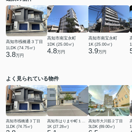
高知市南宝永町
高知市南宝永町
高知市桟橋通３丁目
1DK (25.00㎡)
1K (25.00㎡)
1
1LDK (74.75㎡)
4.8
3.9
万円
万円
3.8
万円
よく見られている物件
高知市桟橋通３丁目
高知市はりまや町１丁目
高知市大川筋２丁目
1LDK (74.75㎡)
1K (27.28㎡)
3LDK (89.00㎡)
1