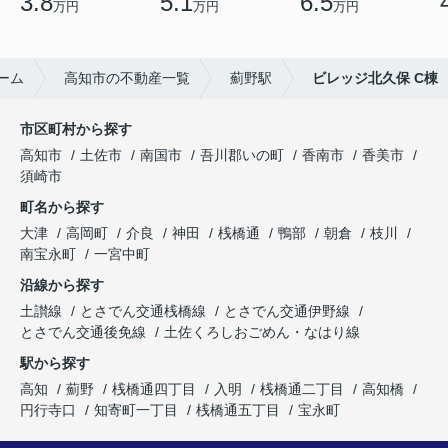
3.8
5.1
6.5
万円
万円
万円
ーム
高知市の不動産一覧
薊野駅
ビレッジ北久保 C棟
市区町村から探す
高知市
土佐市
南国市
吾川郡いの町
香南市
香美市
須崎市
町名から探す
大津
高岡町
介良
神田
桟橋通
鴨部
朝倉
枝川
南宝永町
一宮中町
沿線から探す
土讃線
とさでん交通桟橋線
とさでん交通伊野線
とさでん交通後免線
土佐くろしおごめん・なはり線
駅から探す
高知
薊野
桟橋通四丁目
入明
桟橋通二丁目
高知橋
円行寺口
知寄町一丁目
桟橋通五丁目
宝永町