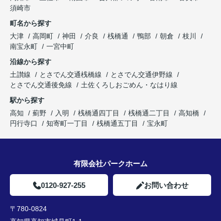
須崎市
町名から探す
大津
高岡町
神田
介良
桟橋通
鴨部
朝倉
枝川
南宝永町
一宮中町
沿線から探す
土讃線
とさでん交通桟橋線
とさでん交通伊野線
とさでん交通後免線
土佐くろしおごめん・なはり線
駅から探す
高知
薊野
入明
桟橋通四丁目
桟橋通二丁目
高知橋
円行寺口
知寄町一丁目
桟橋通五丁目
宝永町
有限会社パークホーム
0120-927-255
お問い合わせ
〒780-0824