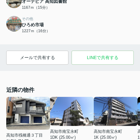
オーテピア 高知図書館
1167ｍ（15分）
その他
ひろめ市場
1227ｍ（16分）
メールで共有する
LINEで共有する
近隣の物件
高知市南宝永町
高知市南宝永町
高知市桟橋通３丁目
1DK (25.00㎡)
1K (25.00㎡)
1