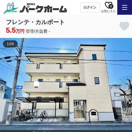
0
ログイン
お気に入り
フレンテ・カルポート
5.5
万円
管理/共益費 -
1
/
28