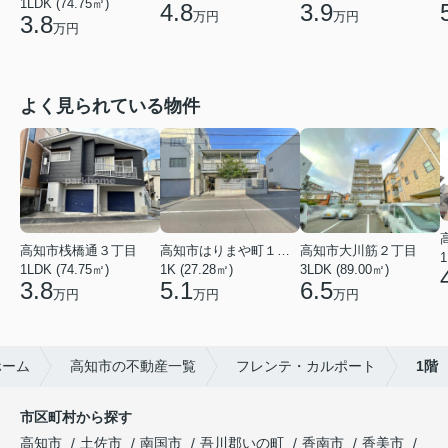
1LDK (74.75㎡)
4.8
3.9
万円
万円
3.8
万円
よく見られている物件
高知市桟橋通３丁目
高知市はりまや町１丁目
高知市大川筋２丁目
1
1LDK (74.75㎡)
1K (27.28㎡)
3LDK (89.00㎡)
3.8
5.1
6.5
万円
万円
万円
ホーム
高知市の不動産一覧
フレンテ・カルポート
1階
市区町村から探す
高知市
土佐市
南国市
吾川郡いの町
香南市
香美市