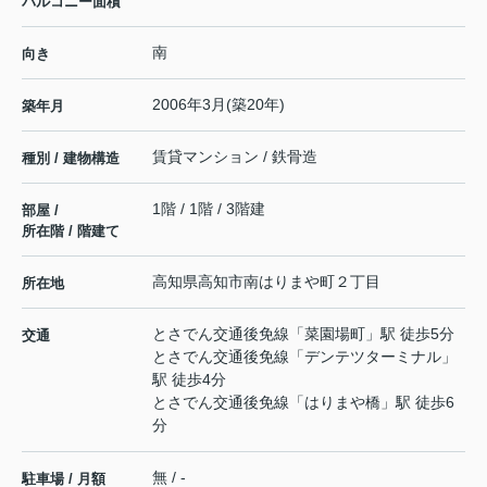
バルコニー面積
南
向き
2006年3月(築20年)
築年月
賃貸マンション / 鉄骨造
種別 / 建物構造
1階 / 1階 / 3階建
部屋 /
所在階 / 階建て
高知県
高知市
南はりまや町
２丁目
所在地
とさでん交通後免線
「
菜園場町
」駅 徒歩5分
交通
とさでん交通後免線
「
デンテツターミナル
」
駅 徒歩4分
とさでん交通後免線
「
はりまや橋
」駅 徒歩6
分
無 / -
駐車場 / 月額