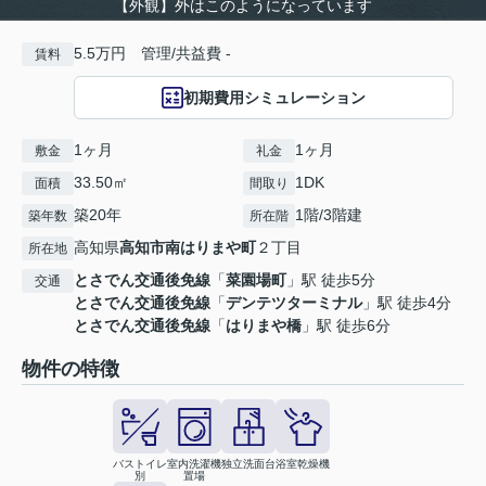
【外観】外はこのようになっています
5.5万円 管理/共益費 -
賃料
初期費用シミュレーション
1ヶ月
1ヶ月
敷金
礼金
33.50㎡
1DK
面積
間取り
築20年
1階/3階建
築年数
所在階
高知県
高知市
南はりまや町
２丁目
所在地
とさでん交通後免線
「
菜園場町
」駅 徒歩5分
交通
とさでん交通後免線
「
デンテツターミナル
」駅 徒歩4分
とさでん交通後免線
「
はりまや橋
」駅 徒歩6分
物件の特徴
バストイレ
室内洗濯機
独立洗面台
浴室乾燥機
別
置場