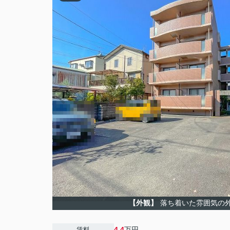
【外観】
落ち着いた雰囲気の
4.4
万円
賃料