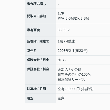
敷金積み増し
-
1DK
間取り / 詳細
洋室 8.0帖
/
DK 5.5帖
35.00㎡
専有面積
1階 / 4階建
所在階 / 階建て
2003年2月(築23年)
築年月
保険会社 / 料金
有 / -
保証会社 / 料金
必加入 / その他
賃料等の合計の100％
日本保証サービス
駐車場 / 月額
空有 / 6,000円 (非課税)
空家
現況