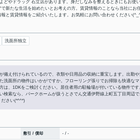
なよどやドラッグ 石立店があります。身だしなみを整えるときにもお使
アで新たな生活を始めたいとお考えの方。賃貸情報のことなら当社にお
報と賃貸情報をご紹介いたします。お気軽にお問い合わせください(^_^
洗面所独立
が備え付けられているので、衣類や日用品の収納に重宝します。出勤や
た洗面所の物件はいかがですか。フローリング張りでお掃除も快適なマ
方は、1DKをご検討ください。居住者用の駐輪場が付いている物件です
い検索なら、パークホームが扱うとさでん交通伊野線上町五丁目周辺で
さい(*^^*)
- / -
敷引 / 償却