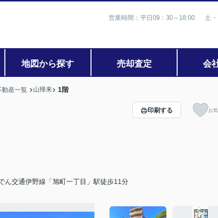
営業時間：平日09：30～18:00 土・
地図から探す
売却査定
会
山帰来
1階
不動産一覧
印刷する
お気
でん交通伊野線「旭町一丁目」駅徒歩11分