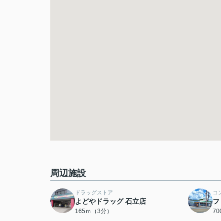
周辺施設
ドラッグストア
コ
よどやドラッグ 石立店
フ
165ｍ（3分）
7