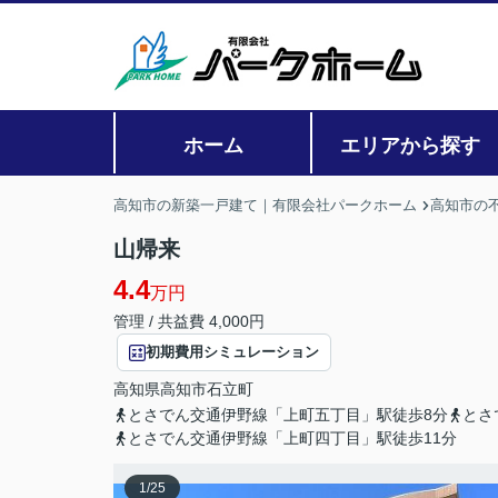
ホーム
エリアから探す
高知市の新築一戸建て｜有限会社パークホーム
高知市の
山帰来
4.4
万円
管理 / 共益費 4,000円
初期費用シミュレーション
高知県
高知市
石立町
とさでん交通伊野線「上町五丁目」駅徒歩8分
とさ
とさでん交通伊野線「上町四丁目」駅徒歩11分
1
/
25