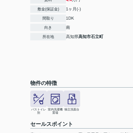
1ヶ月(-)
敷金(保証金)
1DK
間取り
南
向き
高知県
高知市
石立町
所在地
物件の特徴
バストイレ
室内洗濯機
独立洗面台
別
置場
セールスポイント