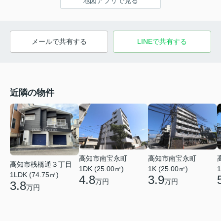
地図アプリで見る
メールで共有する
LINEで共有する
近隣の物件
高知市南宝永町
高知市南宝永町
高知市桟橋通３丁目
1DK (25.00㎡)
1K (25.00㎡)
1
1LDK (74.75㎡)
4.8
3.9
万円
万円
3.8
万円