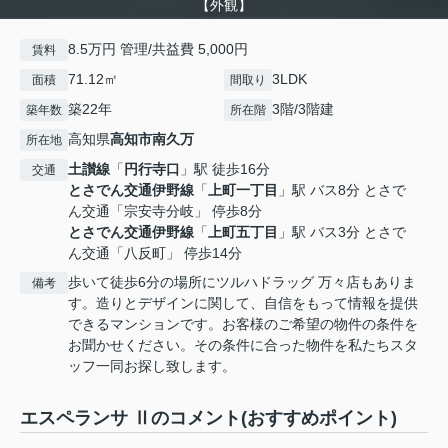
【外観】
8.5万円 管理/共益費 5,000円
賃料
71.12㎡
3LDK
面積
間取り
築22年
3階/3階建
築年数
所在階
高知県
高知市
南久万
所在地
土讃線
「
円行寺口
」駅 徒歩16分
交通
とさでん交通伊野線
「
上町一丁目
」駅 バス8分 とさで
ん交通「宗安寺分岐」 停歩8分
とさでん交通伊野線
「
上町五丁目
」駅 バス3分 とさで
ん交通「八反町」 停歩14分
歩いて徒歩6分の場所にツルハドラッグ 万々店もありま
備考
す。造りとデザインに関して、自信をもって情報を提供
できるマンションです。お客様のご希望の物件の条件を
お聞かせください。その条件に合った物件を私たちスタ
ッフ一同お探し致します。
エスペランサ Ⅱのコメント(おすすめポイント)