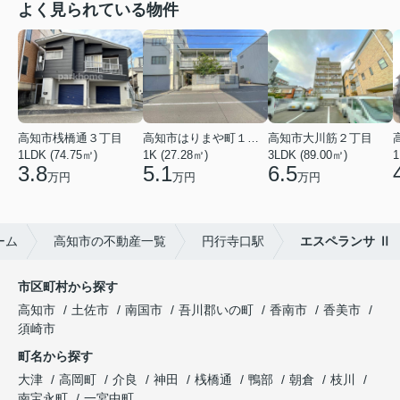
よく見られている物件
高知市桟橋通３丁目
高知市はりまや町１丁目
高知市大川筋２丁目
1LDK (74.75㎡)
1K (27.28㎡)
3LDK (89.00㎡)
1
3.8
5.1
6.5
万円
万円
万円
ーム
高知市の不動産一覧
円行寺口駅
エスペランサ Ⅱ
市区町村から探す
高知市
土佐市
南国市
吾川郡いの町
香南市
香美市
須崎市
町名から探す
大津
高岡町
介良
神田
桟橋通
鴨部
朝倉
枝川
南宝永町
一宮中町