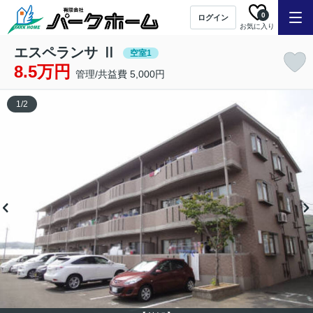
0
ログイン
お気に入り
エスペランサ Ⅱ
空室1
8.5万円
管理/共益費 5,000円
1
/
2