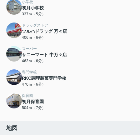
小学校
初月小学校
337ｍ（5分）
ドラッグストア
ツルハドラッグ 万々店
406ｍ（6分）
スーパー
サニーマート 中万々店
463ｍ（6分）
専門学校
RKC調理製菓専門学校
470ｍ（6分）
保育園
初月保育園
504ｍ（7分）
地図