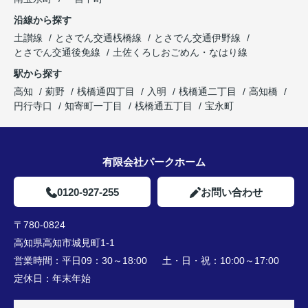
沿線から探す
土讃線
とさでん交通桟橋線
とさでん交通伊野線
とさでん交通後免線
土佐くろしおごめん・なはり線
駅から探す
高知
薊野
桟橋通四丁目
入明
桟橋通二丁目
高知橋
円行寺口
知寄町一丁目
桟橋通五丁目
宝永町
有限会社パークホーム
0120-927-255
お問い合わせ
〒780-0824
高知県高知市城見町1-1
営業時間：
平日09：30～18:00 土・日・祝：10:00～17:00
定休日：
年末年始