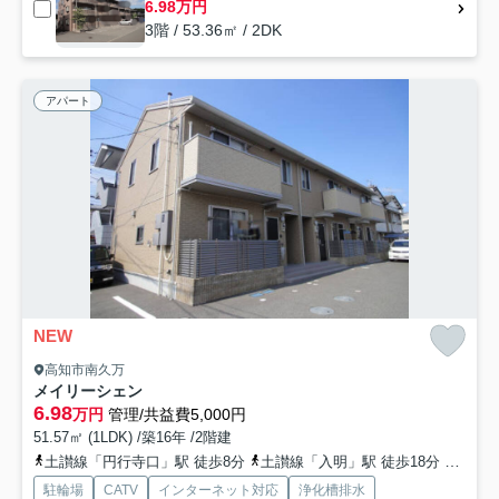
6.98万円
3階 / 53.36㎡ / 2DK
アパート
NEW
高知市南久万
メイリーシェン
6.98
万円
管理/共益費5,000円
51.57㎡ (1LDK) /築16年 /2階建
土讃線「円行寺口」駅 徒歩8分
土讃線「入明」駅 徒歩18分
とさで
駐輪場
CATV
インターネット対応
浄化槽排水