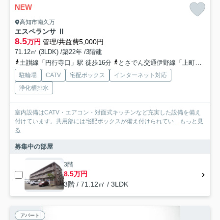
NEW
高知市南久万
エスペランサ Ⅱ
8.5
万円
管理/共益費5,000円
71.12㎡ (3LDK) /築22年 /3階建
土讃線「円行寺口」駅 徒歩16分
とさでん交通伊野線「上町一丁目」駅 バス8分 とさでん交通「宗安寺分岐」 停歩8分
駐輪場
CATV
宅配ボックス
インターネット対応
浄化槽排水
室内設備はCATV・エアコン・対面式キッチンなど充実した設備を備え
付けています。共用部には宅配ボックスが備え付けられてい...
もっと見
る
募集中の部屋
3階
8.5万円
3階 / 71.12㎡ / 3LDK
アパート