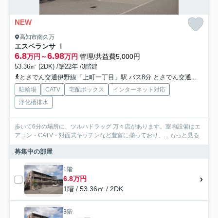
NEW
高知市南久万
エスペランサ Ⅰ
6.8
6.98
万円～
万円
管理/共益費5,000円
53.36㎡ (2DK) /築22年 /3階建
とさでん交通伊野線「上町一丁目」駅 バス8分 とさでん交通「宗安寺分岐」 停歩9分
駐輪場
CATV
宅配ボックス
インターネット対応
浄化槽排水
歩いて6分の場所に、ツルハドラッグ 万々店があります。室内設備はエ
アコン・CATV・対面式キッチンなど豊富に揃っており、...
もっと見る
募集中の部屋
1階
6.8万円
1階 / 53.36㎡ / 2DK
3階