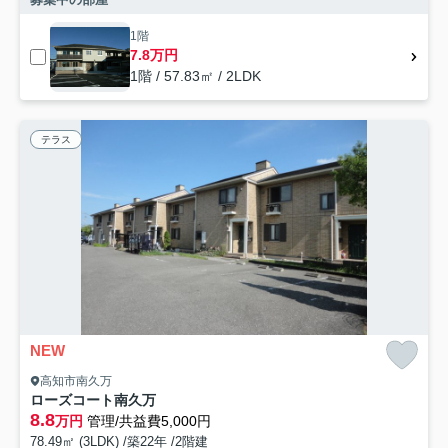
1階
7.8万円
1階 / 57.83㎡ / 2LDK
テラス
NEW
高知市南久万
ローズコート南久万
8.8
万円
管理/共益費5,000円
78.49㎡ (3LDK) /築22年 /2階建