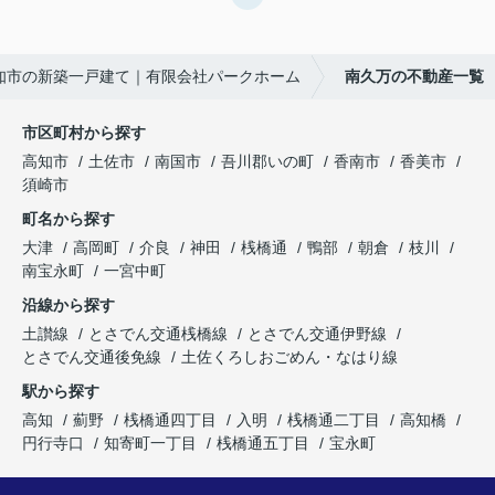
知市の新築一戸建て｜有限会社パークホーム
南久万の不動産一覧
市区町村から探す
高知市
土佐市
南国市
吾川郡いの町
香南市
香美市
須崎市
町名から探す
大津
高岡町
介良
神田
桟橋通
鴨部
朝倉
枝川
南宝永町
一宮中町
沿線から探す
土讃線
とさでん交通桟橋線
とさでん交通伊野線
とさでん交通後免線
土佐くろしおごめん・なはり線
駅から探す
高知
薊野
桟橋通四丁目
入明
桟橋通二丁目
高知橋
円行寺口
知寄町一丁目
桟橋通五丁目
宝永町