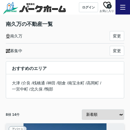
0
ログイン
お気に入り
南久万の不動産一覧
南久万
変更
募集中
変更
おすすめのエリア
大津
/
介良
/
桟橋通
/
神田
/
朝倉
/
南宝永町
/
高岡町
/
一宮中町
/
北久保
/
鴨部
8
棟
14
件
アパート