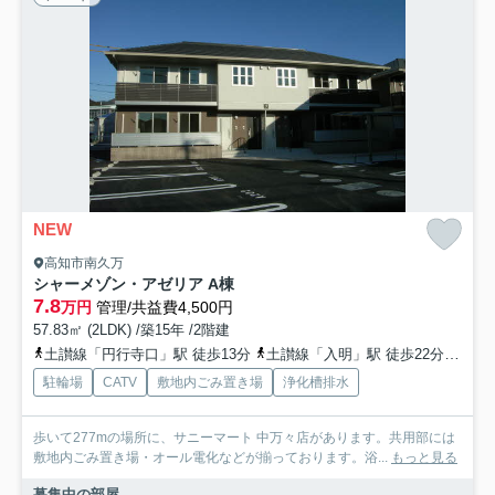
NEW
高知市南久万
シャーメゾン・アゼリア A棟
7.8
万円
管理/共益費4,500円
57.83㎡ (2LDK) /築15年 /2階建
土讃線「円行寺口」駅 徒歩13分
土讃線「入明」駅 徒歩22分
とさ
駐輪場
CATV
敷地内ごみ置き場
浄化槽排水
歩いて277mの場所に、サニーマート 中万々店があります。共用部には
敷地内ごみ置き場・オール電化などが揃っております。浴...
もっと見る
募集中の部屋