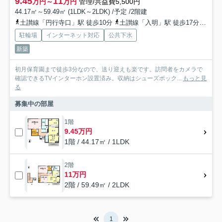
9.45
11
万円～
万円
管理/共益費5,500円
44.17㎡～59.49㎡ (1LDK～2LDK) /予定 /2階建
土讃線「円行寺口」駅 徒歩10分
土讃線「入明」駅 徒歩17分
とさ
駐輪場
インターネット対応
公共下水
新築
初月保育園まで徒歩3分なので、送り迎えも楽です。訪問者をカメラで
確認できるTVインターホン設置済み。収納はシューズボック...
もっと見
る
募集中の部屋
1階
9.45万円
1階 / 44.17㎡ / 1LDK
2階
11万円
2階 / 59.49㎡ / 2LDK
1