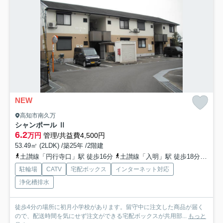
NEW
高知市南久万
シャンポール Ⅱ
6.2
万円
管理/共益費4,500円
53.49㎡ (2LDK) /築25年 /2階建
土讃線「円行寺口」駅 徒歩16分
土讃線「入明」駅 徒歩18分
とさ
駐輪場
CATV
宅配ボックス
インターネット対応
浄化槽排水
徒歩4分の場所に初月小学校があります。留守中に注文した商品が届く
ので、配送時間を気にせず注文ができる宅配ボックスが共用部...
もっと