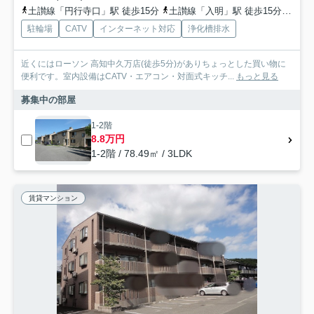
土讃線「円行寺口」駅 徒歩15分
土讃線「入明」駅 徒歩15分
とさ
駐輪場
CATV
インターネット対応
浄化槽排水
近くにはローソン 高知中久万店(徒歩5分)がありちょっとした買い物に
便利です。室内設備はCATV・エアコン・対面式キッチ...
もっと見る
募集中の部屋
1-2階
8.8万円
1-2階 / 78.49㎡ / 3LDK
賃貸マンション