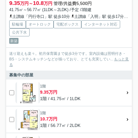
9.35
10.8
万円～
万円
管理/共益費5,500円
41.75㎡～56.77㎡ (1LDK～2LDK) /予定 /3階建
土讃線「円行寺口」駅 徒歩10分
土讃線「入明」駅 徒歩17分
とさ
駐輪場
オートロック
宅配ボックス
インターネット対応
公共下水
新築
送り迎えも楽々。初月保育園まで徒歩3分です。室内設備は照明付き・
BS・システムキッチンなどが揃っており、とても充実してい...
もっと見
る
募集中の部屋
1階
9.35万円
1階 / 41.75㎡ / 1LDK
1階
10.7万円
1階 / 56.77㎡ / 2LDK