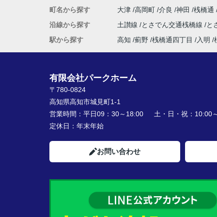
町名から探す
大津
高岡町
介良
神田
桟橋通
沿線から探す
土讃線
とさでん交通桟橋線
と
駅から探す
高知
薊野
桟橋通四丁目
入明
有限会社パークホーム
〒780-0824
高知県高知市城見町1-1
営業時間：
平日09：30～18:00 土・日・祝：10:00～1
定休日：
年末年始
お問い合わせ