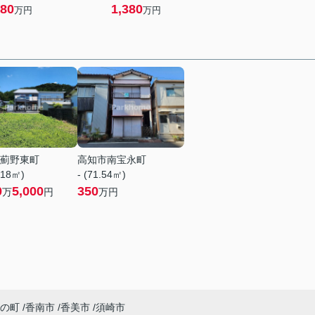
80
1,380
万円
万円
薊野東町
高知市南宝永町
.18㎡)
- (71.54㎡)
0
5,000
350
万
円
万円
の町
香南市
香美市
須崎市