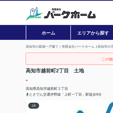
ホーム
エリアから探す
高知市の新築一戸建て｜有限会社パークホーム
高知市の
この物
高知市越前町2丁目 土地
-
高知県
高知市
越前町
２丁目
とさでん交通伊野線「上町一丁目」駅徒歩9分
1
/
6