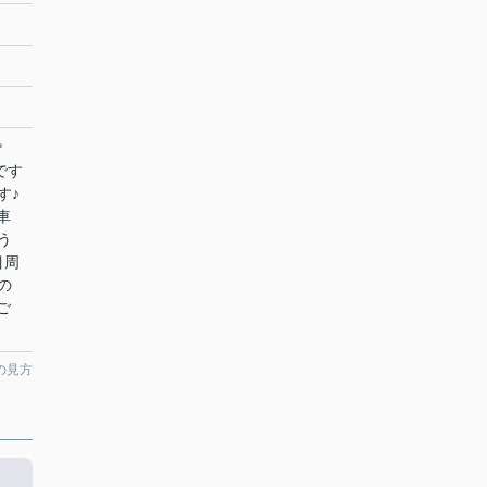
㎡
です
す♪
車
う
目周
の
ご
の見方