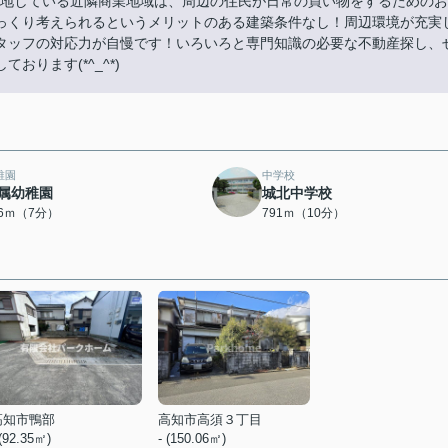
立地している近隣商業地域は、周辺の住民が日常の買い物をするためのお
っくり考えられるというメリットのある建築条件なし！周辺環境が充実
タッフの対応力が自慢です！いろいろと専門知識の必要な不動産探し、
ります(*^_^*)
稚園
中学校
属幼稚園
城北中学校
86ｍ（7分）
791ｍ（10分）
高知市鴨部
高知市高須３丁目
 (92.35㎡)
- (150.06㎡)