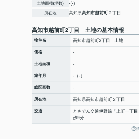
-(-)
土地面積(坪数)
高知県
高知市
越前町
２丁目
所在地
高知市越前町2丁目 土地の基本情報
物件名
高知市越前町2丁目 土地
価格
-
土地面積
-
築年月
-（-）
総区画数
-
所在地
高知県
高知市
越前町
２丁目
交通
とさでん交通伊野線
「
上町一丁目
歩9分