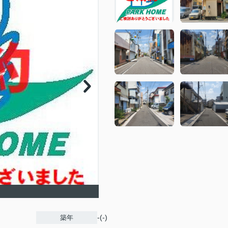
-(-)
築年