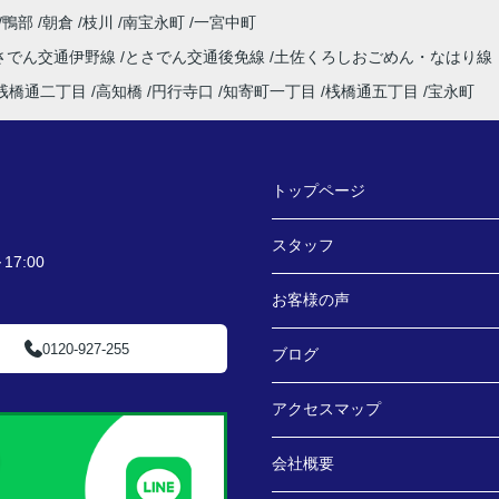
鴨部
朝倉
枝川
南宝永町
一宮中町
さでん交通伊野線
とさでん交通後免線
土佐くろしおごめん・なはり線
桟橋通二丁目
高知橋
円行寺口
知寄町一丁目
桟橋通五丁目
宝永町
トップページ
スタッフ
7:00
お客様の声
0120-927-255
ブログ
アクセスマップ
会社概要