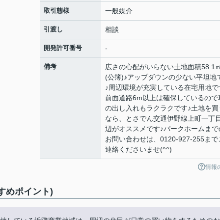
取引態様
一般媒介
引渡し
相談
開発許可番号
-
備考
広さの心配がいらない土地面積58.1
(公簿)♪アップダウンの少ない平坦地
♪周辺環境が充実している在宅用地で
前面道路6m以上は確保しているので
の出し入れもラクラクです♪土地を買
なら、とさでん交通伊野線上町一丁
辺がオススメです♪パークホームまで
お問い合わせは、0120-927-255まで
連絡くださいませ(^^)
情報
すめポイント)