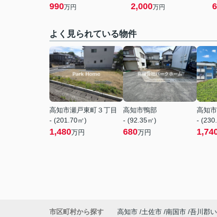
990
2,000
6
万円
万円
よく見られている物件
高知市瀬戸東町３丁目
高知市鴨部
高知市
- (201.70㎡)
- (92.35㎡)
- (230
1,480
680
1,74
万円
万円
市区町村から探す
高知市
土佐市
南国市
吾川郡い