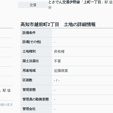
とさでん交通伊野線
「
上町一丁目
」駅 徒
交通
分
高知市越前町2丁目 土地の詳細情報
設備条件
設備(その他)
-
土地権利
所有権
国土法届出
不要
用途地域
近隣商業
区画数
- / -
管理形態
-
」駅 徒
管理員の勤務形態
-
情報の見方
管理会社
-