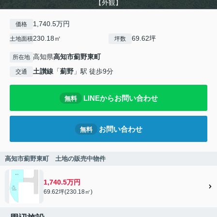
【外観】
1,740.5万円
価格
230.18㎡
69.62坪
土地面積
坪数
高知県
高知市
薊野東町
所在地
土讃線
「
薊野
」駅 徒歩9分
交通
LINEからお問い合わせ
無料
お問い合わせ
無料
高知市薊野東町 土地の販売中物件
1,740.5万円
69.62坪(230.18㎡)