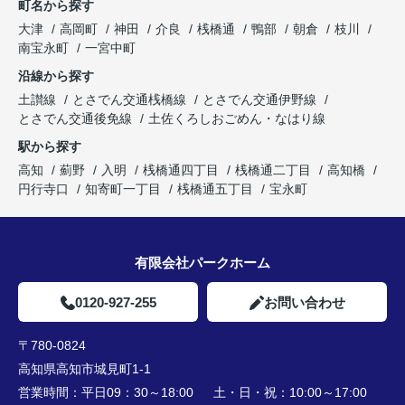
町名から探す
大津
高岡町
神田
介良
桟橋通
鴨部
朝倉
枝川
南宝永町
一宮中町
沿線から探す
土讃線
とさでん交通桟橋線
とさでん交通伊野線
とさでん交通後免線
土佐くろしおごめん・なはり線
駅から探す
高知
薊野
入明
桟橋通四丁目
桟橋通二丁目
高知橋
円行寺口
知寄町一丁目
桟橋通五丁目
宝永町
有限会社パークホーム
0120-927-255
お問い合わせ
〒780-0824
高知県高知市城見町1-1
営業時間：
平日09：30～18:00 土・日・祝：10:00～17:00