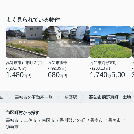
よく見られている物件
高知市瀬戸東町３丁目
高知市鴨部
高知市薊野東町
- (201.70㎡)
- (92.35㎡)
- (230.18㎡)
-
1,480
680
1,740
5,000
万円
万円
万
円
ム
高知市の不動産一覧
薊野駅
高知市薊野東町 土地
市区町村から探す
高知市
土佐市
南国市
吾川郡いの町
香南市
香美市
須崎市