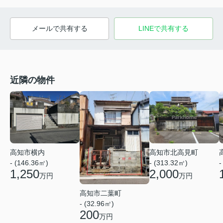
メールで共有する
LINEで共有する
近隣の物件
高知市横内
高知市北高見町
- (146.36㎡)
- (313.32㎡)
-
1,250
2,000
万円
万円
高知市二葉町
- (32.96㎡)
200
万円