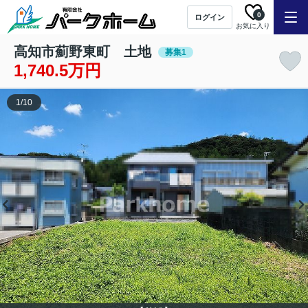
0
ログイン
お気に入り
高知市薊野東町 土地
募集1
1,740.5万円
1
/
10