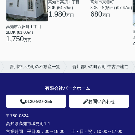
高知市東雲町
高知市高須１丁目
3DK＋S(納戸) (97.47㎡)
3DK (64.59㎡)
680
1,980
万円
万円
高知市八反町１丁目
2LDK (81.00㎡)
1,750
3
万円
吾川郡いの町の不動産一覧
吾川郡いの町西町 中古戸建て
有限会社パークホーム
0120-927-255
お問い合わせ
〒780-0824
高知県高知市城見町1-1
営業時間：
平日09：30～18:00 土・日・祝：10:00～17:00