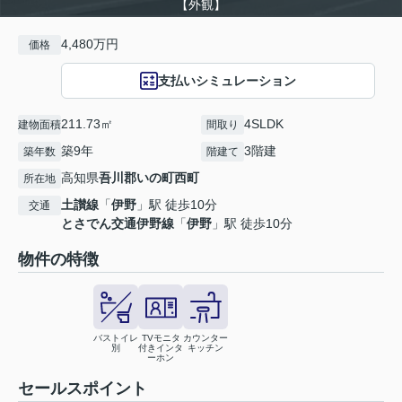
【外観】
4,480万円
価格
支払いシミュレーション
211.73㎡
4SLDK
建物面積
間取り
築9年
3階建
築年数
階建て
高知県
吾川郡いの町
西町
所在地
土讃線
「
伊野
」駅 徒歩10分
交通
とさでん交通伊野線
「
伊野
」駅 徒歩10分
物件の特徴
バストイレ
TVモニタ
カウンター
別
付きインタ
キッチン
ーホン
セールスポイント