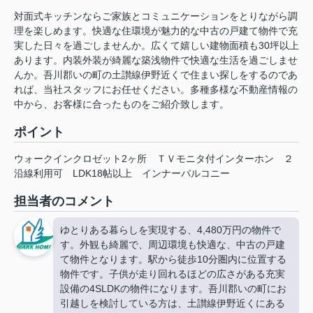
対面式キッチンならご家族とコミュニケーションをとりながら調
理を楽しめます。快適な住環境が魅力的な中古の戸建て物件で充
実した日々を過ごしませんか。広くて嬉しい建物面積も30坪以上
あります。内装外装が綺麗な築浅物件で快適な生活を過ごしませ
んか。吾川郡いの町の土讃線伊野近くで住まい探しをするのであ
れば、当社スタッフにお任せください。多種多様な不動産情報の
中から、お客様に合ったものをご紹介致します。
ポイント
ウォークインクロゼット2ヶ所
ＴＶモニタ付インターホン
２
沿線利用可
LDK18帖以上
インナーバルコニー
担当者のコメント
ゆとりある暮らしを実現する、4,480万円の物件で
す。外観も綺麗で、周辺環境も快適な、中古の戸建
て物件となります。駅から徒歩10分圏内に位置する
物件です。子供が走り回れるほどの広さがある充実
設備の4SLDKの物件になります。吾川郡いの町にお
引越しを検討している方は、土讃線伊野近くにある