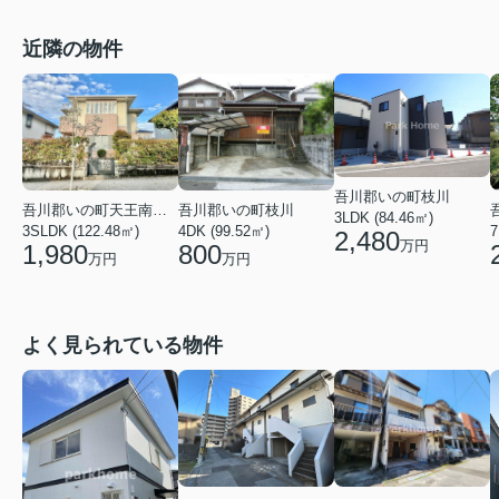
近隣の物件
吾川郡いの町枝川
吾川郡いの町天王南４丁目
吾川郡いの町枝川
3LDK (84.46㎡)
3SLDK (122.48㎡)
4DK (99.52㎡)
7
2,480
万円
1,980
800
万円
万円
よく見られている物件