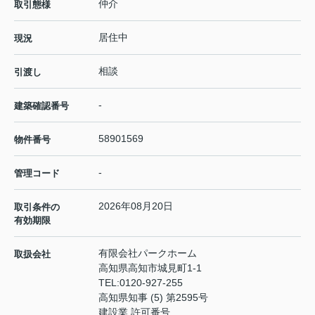
仲介
取引態様
居住中
現況
相談
引渡し
-
建築確認番号
58901569
物件番号
-
管理コード
2026年08月20日
取引条件の
有効期限
有限会社パークホーム
取扱会社
高知県高知市城見町1-1
TEL:
0120-927-255
高知県知事 (5) 第2595号
建設業 許可番号