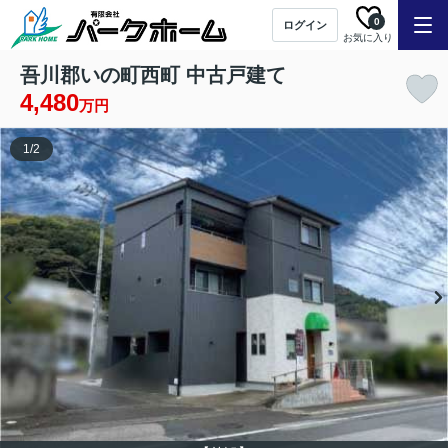
0
ログイン
お気に入り
吾川郡いの町西町 中古戸建て
4,480
万円
1
/
2