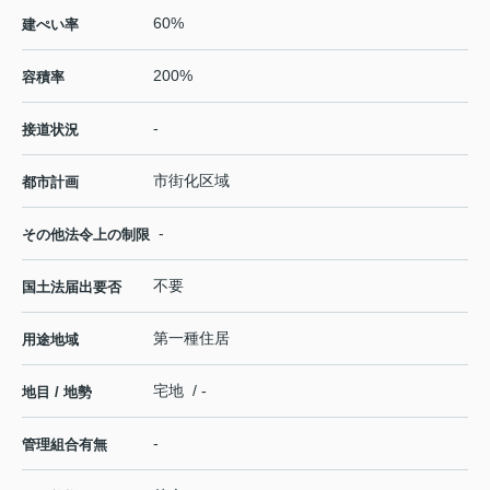
60%
建ぺい率
200%
容積率
-
接道状況
市街化区域
都市計画
-
その他法令上の制限
不要
国土法届出要否
第一種住居
用途地域
宅地 / -
地目 / 地勢
-
管理組合有無