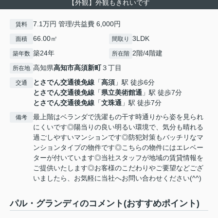
【外観】外観もきれいです
7.1万円 管理/共益費 6,000円
賃料
66.00㎡
3LDK
面積
間取り
築24年
2階/4階建
築年数
所在階
高知県
高知市
高須新町
３丁目
所在地
とさでん交通後免線
「
高須
」駅 徒歩6分
交通
とさでん交通後免線
「
県立美術館通
」駅 徒歩7分
とさでん交通後免線
「
文珠通
」駅 徒歩7分
最上階はベランダで洗濯もの干す時通りから姿を見られ
備考
にくいです◎陽当りの良い明るい環境で、気分も晴れる
過ごしやすいマンションです◎防犯対策もバッチリなマ
ンションタイプの物件です◎こちらの物件にはエレベー
ターが付いています◎当社スタッフが地域の賃貸情報を
ご提供いたします◎お客様のこだわりやご要望などござ
いましたら、お気軽に当社へお問い合わせください(^^)
パル・グランディのコメント(おすすめポイント)