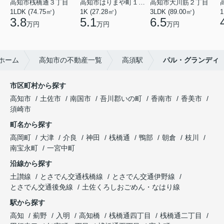
高知市桟橋通３丁目
高知市はりまや町１丁目
高知市大川筋２丁目
1LDK (74.75㎡)
1K (27.28㎡)
3LDK (89.00㎡)
1
3.8
5.1
6.5
万円
万円
万円
ホーム
高知市の不動産一覧
高須駅
パル・グランディ
市区町村から探す
高知市
土佐市
南国市
吾川郡いの町
香南市
香美市
須崎市
町名から探す
高岡町
大津
介良
神田
桟橋通
鴨部
朝倉
枝川
南宝永町
一宮中町
沿線から探す
土讃線
とさでん交通桟橋線
とさでん交通伊野線
とさでん交通後免線
土佐くろしおごめん・なはり線
駅から探す
高知
薊野
入明
高知橋
桟橋通四丁目
桟橋通二丁目