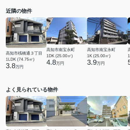
近隣の物件
高知市南宝永町
高知市南宝永町
高知市桟橋通３丁目
1DK (25.00㎡)
1K (25.00㎡)
1
1LDK (74.75㎡)
4.8
3.9
万円
万円
3.8
万円
よく見られている物件