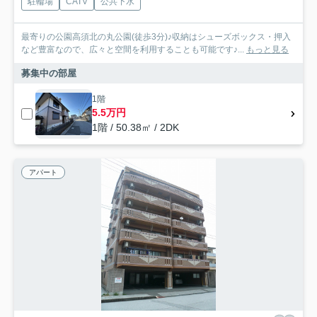
駐輪場
CATV
公共下水
最寄りの公園高須北の丸公園(徒歩3分)♪収納はシューズボックス・押入
など豊富なので、広々と空間を利用することも可能です♪...
もっと見る
募集中の部屋
1階
5.5万円
1階 / 50.38㎡ / 2DK
アパート