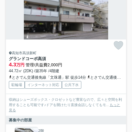
高知市高須新町
グランドコーポ高須
4.3
万円
管理/共益費2,000円
44.72㎡ (2DK) /築35年 /4階建
とさでん交通後免線「文珠通」駅 徒歩14分
とさでん交通後免線「介良通」駅 徒歩16分
駐輪場
インターネット対応
公共下水
収納はシューズボックス・クロゼットなど豊富なので、広々と空間を利
用することも可能です♪ドアを開けたり直接会話しなくてもモ...
もっと
見る
募集中の部屋
2階