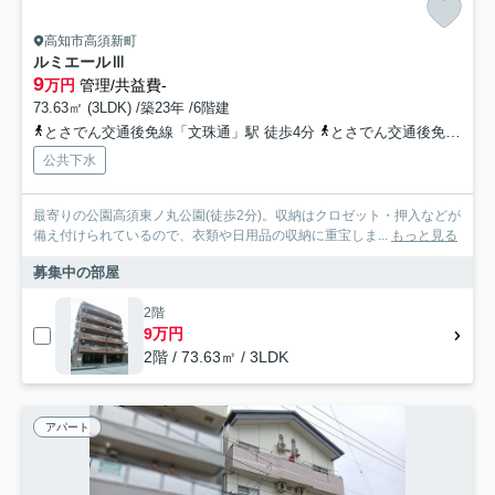
高知市高須新町
ルミエールⅢ
9
万円
管理/共益費-
73.63㎡ (3LDK) /築23年 /6階建
とさでん交通後免線「文珠通」駅 徒歩4分
とさでん交通後免線「高須」駅 徒歩5分
公共下水
最寄りの公園高須東ノ丸公園(徒歩2分)。収納はクロゼット・押入などが
備え付けられているので、衣類や日用品の収納に重宝しま...
もっと見る
募集中の部屋
2階
9万円
2階 / 73.63㎡ / 3LDK
アパート