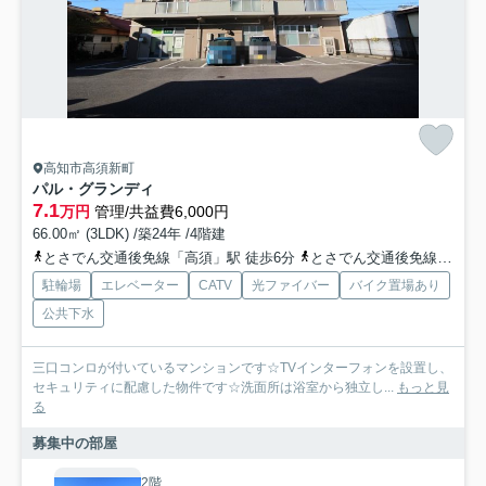
高知市高須新町
パル・グランディ
7.1
万円
管理/共益費6,000円
66.00㎡ (3LDK) /築24年 /4階建
とさでん交通後免線「高須」駅 徒歩6分
とさでん交通後免線「県立美術館通」駅 徒歩7分
駐輪場
エレベーター
CATV
光ファイバー
バイク置場あり
公共下水
三口コンロが付いているマンションです☆TVインターフォンを設置し、
セキュリティに配慮した物件です☆洗面所は浴室から独立し...
もっと見
る
募集中の部屋
2階