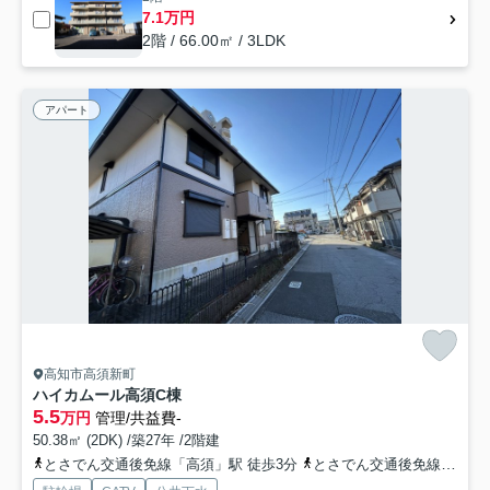
7.1万円
2階 / 66.00㎡ / 3LDK
アパート
高知市高須新町
ハイカムール高須C棟
5.5
万円
管理/共益費-
50.38㎡ (2DK) /築27年 /2階建
とさでん交通後免線「高須」駅 徒歩3分
とさでん交通後免線「県立美術館通」駅 徒歩4分