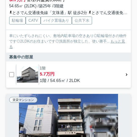
54.65㎡ (2LDK) /築25年 /3階建
とさでん交通後免線「文珠通」駅 徒歩2分
とさでん交通後免線「高須」駅 徒歩4分
駐輪場
CATV
バイク置場あり
公共下水
車にいたずらされにくい、敷地内駐車場の空きあり◎駐輪場付きの物件
です◎2LDKのお住まいです◎洗面所が独立した、使い勝手...
もっと見
る
募集中の部屋
1階
5.7万円
1階 / 54.65㎡ / 2LDK
賃貸マンション