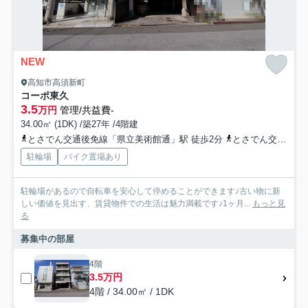
NEW
高知市高須新町
コーポ東久
3.5
万円
管理/共益費-
34.00㎡ (1DK) /築27年 /4階建
とさでん交通後免線「県立美術館通」駅 徒歩2分
とさでん交通後免線「高須」駅 徒歩3分
駐輪場
バイク置場あり
駐輪場があるので自転車を安心して停めることができます♪古い物に新
しい価値を見出す、賃貸物件での生活は魅力満載です♪1ヶ月...
もっと見
る
募集中の部屋
4階
3.5万円
4階 / 34.00㎡ / 1DK