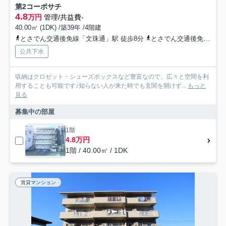
第2コーポサチ
4.8
万円
管理/共益費-
40.00㎡ (1DK) /築39年 /4階建
とさでん交通後免線「文珠通」駅 徒歩8分
とさでん交通後免線「高須」駅 徒歩9分
公共下水
収納はクロゼット・シューズボックスなど豊富なので、広々と空間を利
用することも可能です♪知らない人が来た時でも玄関を開けず...
もっと
見る
募集中の部屋
1階
4.8万円
1階 / 40.00㎡ / 1DK
賃貸マンション