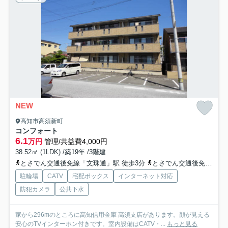
NEW
高知市高須新町
コンフォート
6.1
万円
管理/共益費4,000円
38.52㎡ (1LDK) /築19年 /3階建
とさでん交通後免線「文珠通」駅 徒歩3分
とさでん交通後免線「高須」駅 徒歩5分
駐輪場
CATV
宅配ボックス
インターネット対応
防犯カメラ
公共下水
家から296mのところに高知信用金庫 高須支店があります。顔が見える
安心のTVインターホン付きです。室内設備はCATV・...
もっと見る