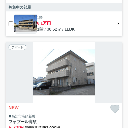
募集中の部屋
1階
6.1万円
1階 / 38.52㎡ / 1LDK
アパート
NEW
高知市高須新町
フォブール高須
5.7
万円
管理/共益費3,000円