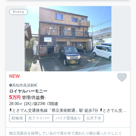
アパート
NEW
高知市高須新町
ロイヤルハーモニー
5
万円
管理/共益費-
28.00㎡ (1K) /築23年 /3階建
とさでん交通後免線「県立美術館通」駅 徒歩7分
とさでん交通後免線「西高須」駅 徒歩8分
駐輪場
光ファイバー
バイク置場あり
公共下水
独立洗面台を採用しているので床が水で濡れたり鏡が曇ったりしにく