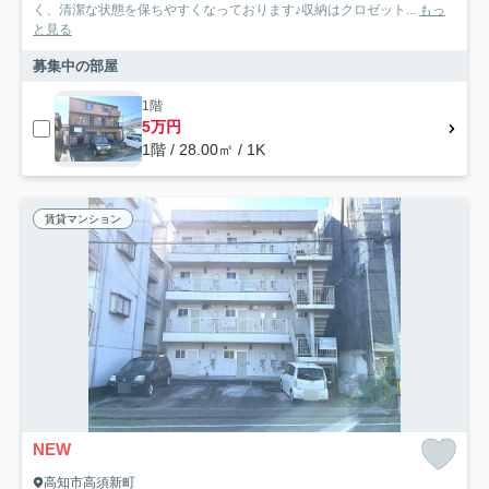
く、清潔な状態を保ちやすくなっております♪収納はクロゼット...
もっ
と見る
募集中の部屋
1階
5万円
1階 / 28.00㎡ / 1K
賃貸マンション
NEW
高知市高須新町