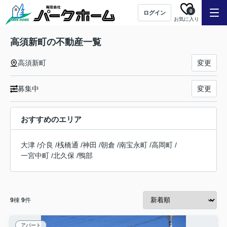
0
ログイン
お気に入り
高須新町の不動産一覧
高須新町
変更
募集中
変更
おすすめのエリア
大津
/
介良
/
桟橋通
/
神田
/
朝倉
/
南宝永町
/
高岡町
/
一宮中町
/
北久保
/
鴨部
9
棟
9
件
アパート