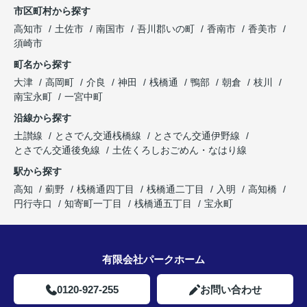
市区町村から探す
高知市
土佐市
南国市
吾川郡いの町
香南市
香美市
須崎市
町名から探す
大津
高岡町
介良
神田
桟橋通
鴨部
朝倉
枝川
南宝永町
一宮中町
沿線から探す
土讃線
とさでん交通桟橋線
とさでん交通伊野線
とさでん交通後免線
土佐くろしおごめん・なはり線
駅から探す
高知
薊野
桟橋通四丁目
桟橋通二丁目
入明
高知橋
円行寺口
知寄町一丁目
桟橋通五丁目
宝永町
有限会社パークホーム
0120-927-255
お問い合わせ