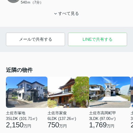
540ｍ（7分）
すべて見る
メールで共有する
LINEで共有する
近隣の物件
土佐市塚地
土佐市家俊
土佐市高岡町甲
3SLDK (101.71㎡)
6LDK (137.26㎡)
3
3LDK (97.00㎡)
2,150
750
1,769
万円
万円
万円