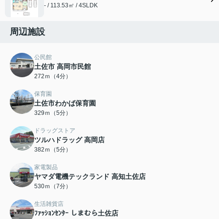
- / 113.53㎡ / 4SLDK
周辺施設
公民館
土佐市 高岡市民館
272ｍ（4分）
保育園
土佐市わかば保育園
329ｍ（5分）
ドラッグストア
ツルハドラッグ 高岡店
382ｍ（5分）
家電製品
ヤマダ電機テックランド 高知土佐店
530ｍ（7分）
生活雑貨店
ﾌｧｯｼｮﾝｾﾝﾀｰ しまむら土佐店