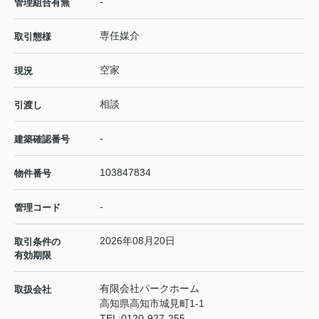
-
管理組合有無
専任媒介
取引態様
空家
現況
相談
引渡し
-
建築確認番号
103847834
物件番号
-
管理コード
2026年08月20日
取引条件の
有効期限
有限会社パークホーム
取扱会社
高知県高知市城見町1-1
TEL:
0120-927-255