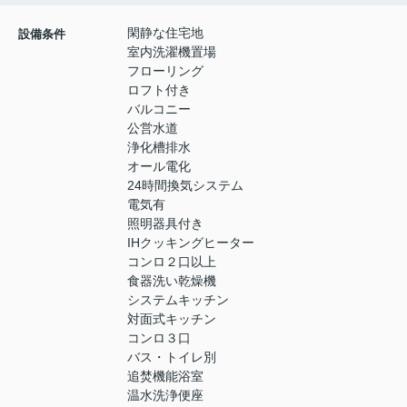
閑静な住宅地
設備条件
室内洗濯機置場
フローリング
ロフト付き
バルコニー
公営水道
浄化槽排水
オール電化
24時間換気システム
電気有
照明器具付き
IHクッキングヒーター
コンロ２口以上
食器洗い乾燥機
システムキッチン
対面式キッチン
コンロ３口
バス・トイレ別
追焚機能浴室
温水洗浄便座