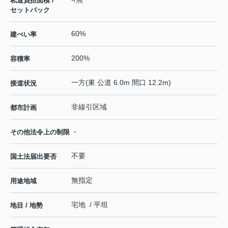
私道負担面積 /
セットバック
60%
建ぺい率
200%
容積率
一方(東 公道 6.0m 間口 12.2m)
接道状況
非線引区域
都市計画
-
その他法令上の制限
不要
国土法届出要否
無指定
用途地域
宅地 / 平坦
地目 / 地勢