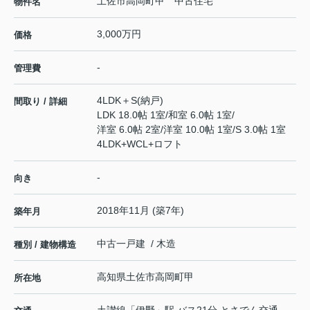
土佐市高岡町甲 中古住宅
物件名
3,000万円
価格
-
管理費
4LDK＋S(納戸)
間取り / 詳細
LDK 18.0帖 1室
/
和室 6.0帖 1室
/
洋室 6.0帖 2室
/
洋室 10.0帖 1室
/
S 3.0帖 1室
4LDK+WCL+ロフト
-
向き
2018年11月 (築7年)
築年月
中古一戸建 / 木造
種別 / 建物構造
高知県
土佐市
高岡町
甲
所在地