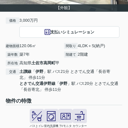
【外観】
3,000万円
価格
支払いシミュレーション
120.06㎡
4LDK＋S(納戸)
建物面積
間取り
築7年
2階建
築年数
階建て
高知県
土佐市
高岡町
甲
所在地
土讃線
「
伊野
」駅 バス21分 とさでん交通「長谷寄
交通
北」 停歩11分
とさでん交通伊野線
「
伊野
」駅 バス20分 とさでん交通
「長谷寄北」 停歩11分
物件の特徴
バストイレ
室内洗濯機
TVモニタ
カウンター