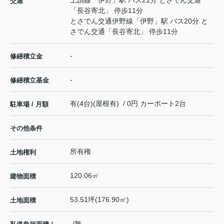
土讃線
「
伊野
」駅 バス21分 とさでん交通
交通
「長谷寄北」 停歩11分
とさでん交通伊野線
「
伊野
」駅 バス20分 と
さでん交通「長谷寄北」 停歩11分
-
修繕積立金
-
修繕積立基金
有(4台)(屋根有) / 0円 カーポート2台
駐車場 / 月額
その他条件
所有権
土地権利
120.06㎡
建物面積
53.51坪(176.90㎡)
土地面積
-/無