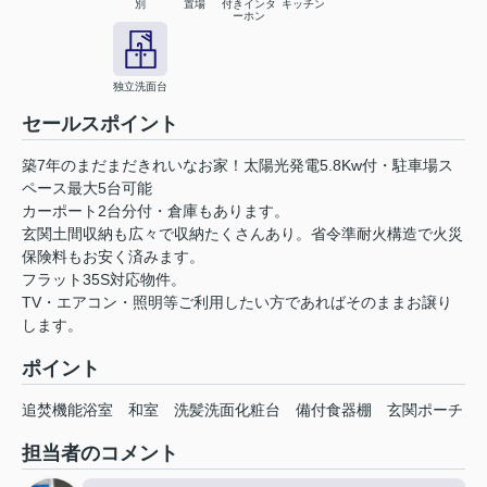
別
置場
付きインタ
キッチン
ーホン
独立洗面台
セールスポイント
築7年のまだまだきれいなお家！太陽光発電5.8Kw付・駐車場ス
ペース最大5台可能
カーポート2台分付・倉庫もあります。
玄関土間収納も広々で収納たくさんあり。省令準耐火構造で火災
保険料もお安く済みます。
フラット35S対応物件。
TV・エアコン・照明等ご利用したい方であればそのままお譲り
します。
ポイント
追焚機能浴室
和室
洗髪洗面化粧台
備付食器棚
玄関ポーチ
担当者のコメント