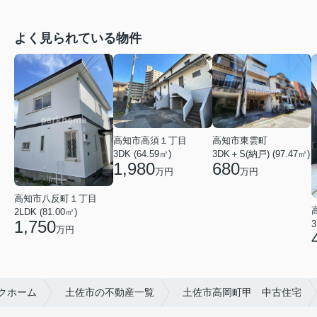
よく見られている物件
高知市東雲町
高知市高須１丁目
3DK＋S(納戸) (97.47㎡)
3DK (64.59㎡)
680
1,980
万円
万円
高知市八反町１丁目
2LDK (81.00㎡)
1,750
3
万円
クホーム
土佐市の不動産一覧
土佐市高岡町甲 中古住宅