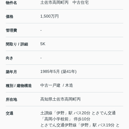
土佐市高岡町丙 中古住宅
物件名
1,500万円
価格
-
管理費
5K
間取り / 詳細
-
向き
1985年5月 (築41年)
築年月
中古一戸建 / 木造
種別 / 建物構造
高知県
土佐市
高岡町
丙
所在地
土讃線
「
伊野
」駅 バス20分 とさでん交通
交通
「高岡小学校前」 停歩10分
とさでん交通伊野線
「
伊野
」駅 バス19分 と