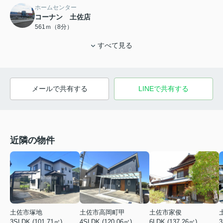
ホームセンター
コーナン 土佐店
561ｍ（8分）
すべて見る
メールで共有する
LINEで共有する
近隣の物件
土佐市塚地
土佐市高岡町甲
土佐市家俊
3SLDK (101.71㎡)
4SLDK (120.06㎡)
6LDK (137.26㎡)
3