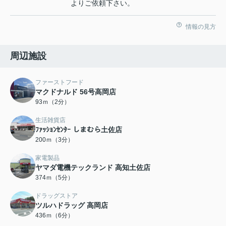
よりご依頼下さい。
情報の見方
周辺施設
ファーストフード
マクドナルド 56号高岡店
93ｍ（2分）
生活雑貨店
ﾌｧｯｼｮﾝｾﾝﾀｰ しまむら土佐店
200ｍ（3分）
家電製品
ヤマダ電機テックランド 高知土佐店
374ｍ（5分）
ドラッグストア
ツルハドラッグ 高岡店
436ｍ（6分）