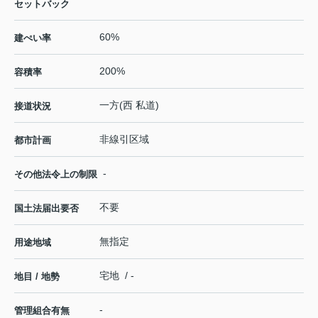
セットバック
60%
建ぺい率
200%
容積率
一方(西 私道)
接道状況
非線引区域
都市計画
-
その他法令上の制限
不要
国土法届出要否
無指定
用途地域
宅地 / -
地目 / 地勢
-
管理組合有無