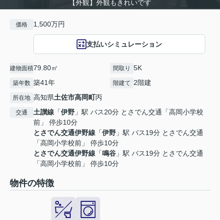
【外観】外観もきれいです
1,500万円
価格
支払いシミュレーション
79.80㎡
5K
建物面積
間取り
築41年
2階建
築年数
階建て
高知県
土佐市
高岡町
丙
所在地
土讃線
「
伊野
」駅 バス20分 とさでん交通「高岡小学校
交通
前」 停歩10分
とさでん交通伊野線
「
伊野
」駅 バス19分 とさでん交通
「高岡小学校前」 停歩10分
とさでん交通伊野線
「
鳴谷
」駅 バス19分 とさでん交通
「高岡小学校前」 停歩10分
物件の特徴