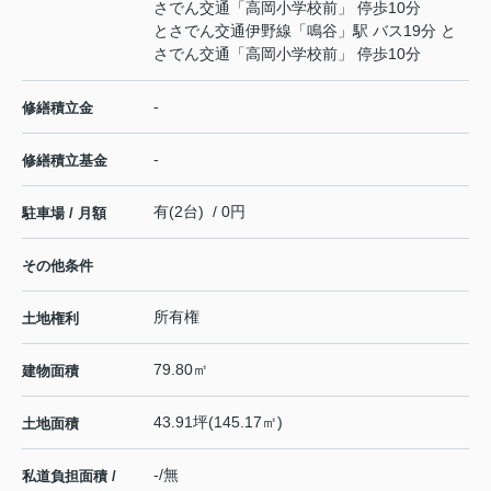
さでん交通「高岡小学校前」 停歩10分
とさでん交通伊野線
「
鳴谷
」駅 バス19分 と
さでん交通「高岡小学校前」 停歩10分
-
修繕積立金
-
修繕積立基金
有(2台) / 0円
駐車場 / 月額
その他条件
所有権
土地権利
79.80㎡
建物面積
43.91坪(145.17㎡)
土地面積
-/無
私道負担面積 /