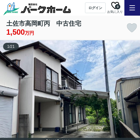
0
ログイン
お気に入り
土佐市高岡町丙 中古住宅
1,500
万円
1
/
21