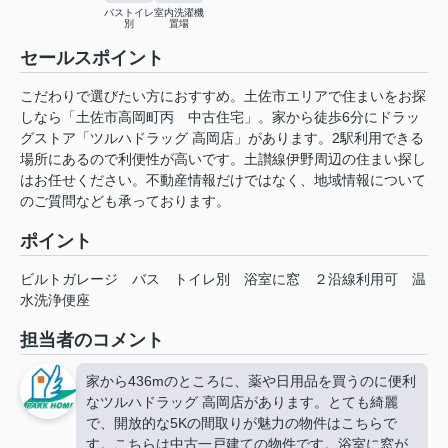
バストイレ
室内洗濯機
別
置場
セールスポイント
こだわりで選びたい方におすすめ。土佐市エリアで住まいをお探
しなら「土佐市高岡町丙 中古住宅」。家から徒歩6分にドラッ
グストア「ツルハドラッグ 高岡店」があります。2駅利用できる
場所にあるので利便性が高いです。土讃線伊野周辺の住まい探し
はお任せください。不動産情報だけではなく、地域情報について
のご質問なども承っております。
ポイント
ビルトガレージ
バス
トイレ別
浴室に窓
２沿線利用可
温
水洗浄便座
担当者のコメント
家から436mのところに、薬や日用品を買うのに便利
なツルハドラッグ 高岡店があります。とても綺麗
で、開放的な5Kの間取りが魅力の物件はこちらで
す。こちらは中古一戸建ての物件です。浴室に窓が