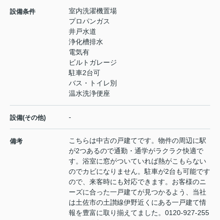
室内洗濯機置場
設備条件
プロパンガス
井戸水道
浄化槽排水
電気有
ビルトガレージ
駐車2台可
バス・トイレ別
温水洗浄便座
-
設備(その他)
こちらは中古の戸建てです。物件の周辺に駅
備考
が2つあるので通勤・通学がラクラク快適で
す。浴室に窓がついていれば熱がこもらない
のでカビになりません。駐車が2台も可能です
ので、来客時にも対応できます。お客様のニ
ーズに合った一戸建てが見つかるよう、当社
は土佐市の土讃線伊野近くにある一戸建て情
報を豊富に取り揃えてました。0120-927-255