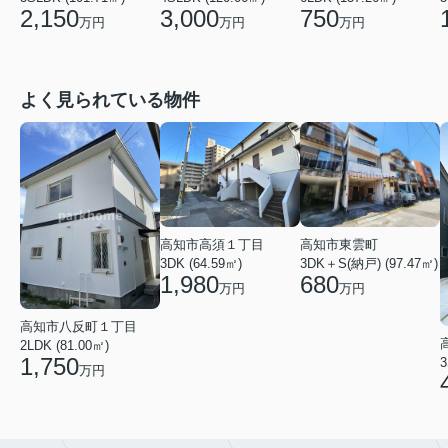
2,150
3,000
750
万円
万円
万円
よく見られている物件
高知市東雲町
高知市高須１丁目
3DK＋S(納戸) (97.47㎡)
3DK (64.59㎡)
680
1,980
万円
万円
高知市八反町１丁目
2LDK (81.00㎡)
1,750
3
万円