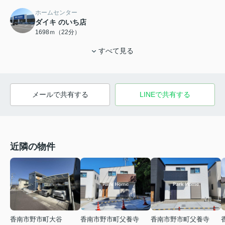
ホームセンター
ダイキ のいち店
1698ｍ（22分）
すべて見る
メールで共有する
LINEで共有する
近隣の物件
香南市野市町大谷
香南市野市町父養寺
香南市野市町父養寺