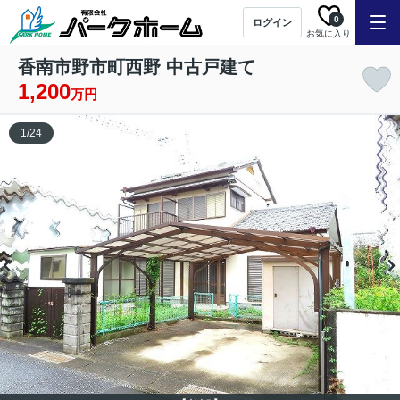
0
ログイン
お気に入り
香南市野市町西野 中古戸建て
1,200
万円
1
/
24