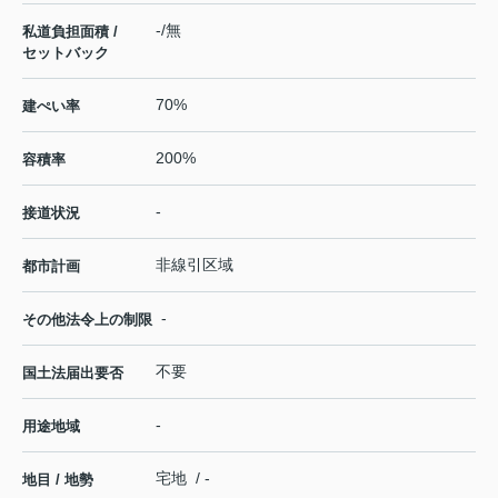
-/無
私道負担面積 /
セットバック
70%
建ぺい率
200%
容積率
-
接道状況
非線引区域
都市計画
-
その他法令上の制限
不要
国土法届出要否
-
用途地域
宅地 / -
地目 / 地勢