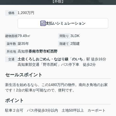
【外観】
1,200万円
価格
支払いシミュレーション
79.49㎡
3LDK
建物面積
間取り
築35年
2階建
築年数
階建て
高知県
香南市
野市町西野
所在地
土佐くろしおごめん・なはり線
「
のいち
」駅 徒歩16分
交通
高知東部交通「野市西町」バス停下車 徒歩2分
セールスポイント
新生活を始めるなら、この1480万円の物件。南向き角地のお家
です！2台の駐車が可能なので、便利です。
ポイント
駐車２台可
バス停徒歩3分以内
土地50坪以上
カーポート