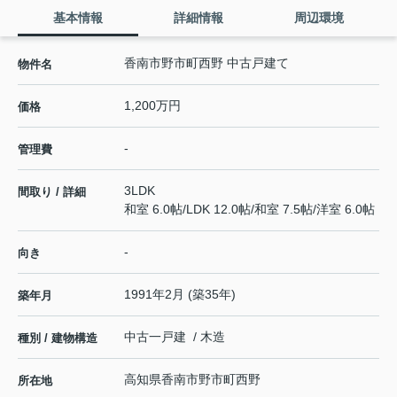
基本情報
詳細情報
周辺環境
香南市野市町西野 中古戸建て
物件名
1,200万円
価格
-
管理費
3LDK
間取り / 詳細
和室 6.0帖
/
LDK 12.0帖
/
和室 7.5帖
/
洋室 6.0帖
-
向き
1991年2月 (築35年)
築年月
中古一戸建 / 木造
種別 / 建物構造
高知県
香南市
野市町西野
所在地