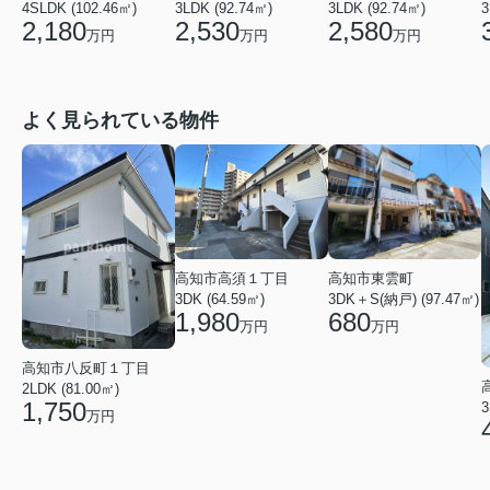
4SLDK (102.46㎡)
3LDK (92.74㎡)
3LDK (92.74㎡)
3
2,180
2,530
2,580
万円
万円
万円
よく見られている物件
高知市東雲町
高知市高須１丁目
3DK＋S(納戸) (97.47㎡)
3DK (64.59㎡)
680
1,980
万円
万円
高知市八反町１丁目
2LDK (81.00㎡)
1,750
3
万円