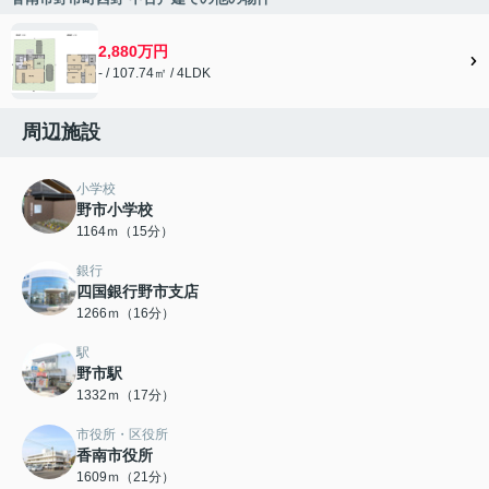
2,880万円
- / 107.74㎡ / 4LDK
周辺施設
小学校
野市小学校
1164ｍ（15分）
銀行
四国銀行野市支店
1266ｍ（16分）
駅
野市駅
1332ｍ（17分）
市役所・区役所
香南市役所
1609ｍ（21分）