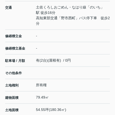
土佐くろしおごめん・なはり線
「
のいち
」
交通
駅 徒歩16分
高知東部交通「野市西町」バス停下車 徒歩2
分
-
修繕積立金
-
修繕積立基金
有(2台)(屋根有) / 0円
駐車場 / 月額
その他条件
所有権
土地権利
79.49㎡
建物面積
54.55坪(180.36㎡)
土地面積