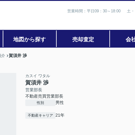
営業時間：平日09：30～18:00 土・
地図から探す
売却査定
会
賀須井 渉
紹介
カスイ ワタル
賀須井 渉
営業部長
不動産売買営業部長
男性
性別
21年
不動産キャリア