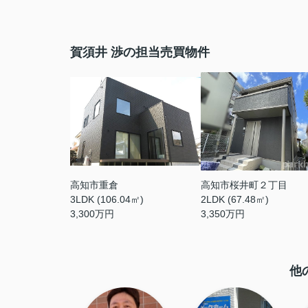
賀須井 渉の担当売買物件
高知市重倉
高知市桜井町２丁目
3LDK (106.04㎡)
2LDK (67.48㎡)
3,300
万円
3,350
万円
他