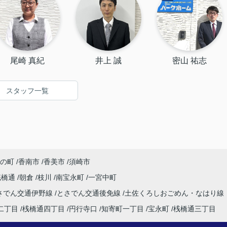
尾崎 真紀
井上 誠
密山 祐志
スタッフ一覧
の町
香南市
香美市
須崎市
桟橋通
朝倉
枝川
南宝永町
一宮中町
さでん交通伊野線
とさでん交通後免線
土佐くろしおごめん・なはり線
二丁目
桟橋通四丁目
円行寺口
知寄町一丁目
宝永町
桟橋通三丁目