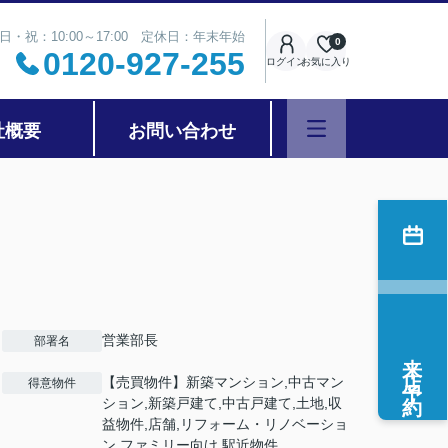
日・祝：10:00～17:00 定休日：年末年始
0
0120-927-255
ログイン
お気に入り
社概要
お問い合わせ
営業部長
部署名
来店予約
【売買物件】新築マンション,中古マン
得意物件
ション,新築戸建て,中古戸建て,土地,収
益物件,店舗,リフォーム・リノベーショ
ン,ファミリー向け,駅近物件