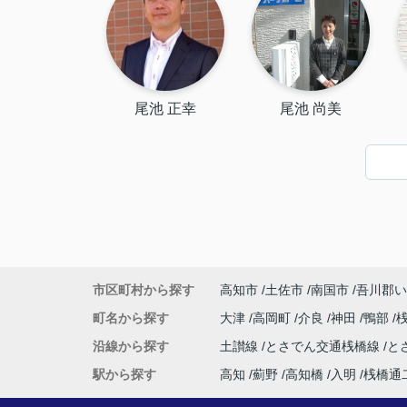
尾池 正幸
尾池 尚美
市区町村から探す
高知市
土佐市
南国市
吾川郡い
町名から探す
大津
高岡町
介良
神田
鴨部
沿線から探す
土讃線
とさでん交通桟橋線
と
駅から探す
高知
薊野
高知橋
入明
桟橋通