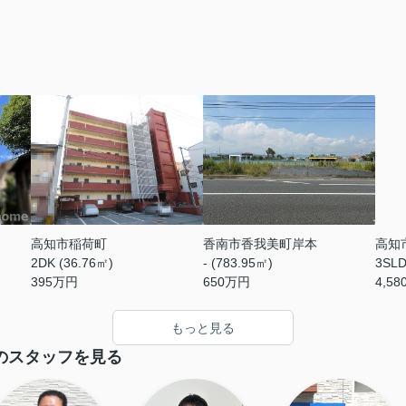
高知市稲荷町
香南市香我美町岸本
高知
2DK (36.76㎡)
- (783.95㎡)
3SLD
395
万円
650
万円
4,58
もっと見る
のスタッフを見る