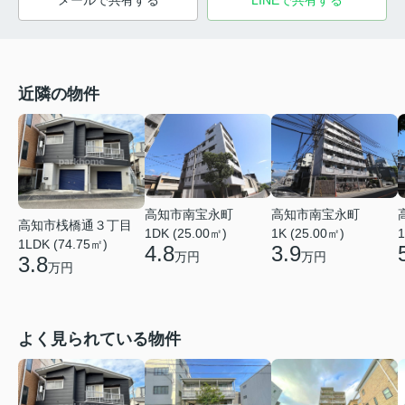
メールで共有する
LINEで共有する
近隣の物件
高知市南宝永町
高知市南宝永町
高知市桟橋通３丁目
1DK (25.00㎡)
1K (25.00㎡)
1
1LDK (74.75㎡)
4.8
3.9
万円
万円
3.8
万円
よく見られている物件