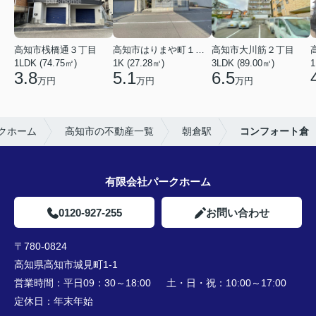
高知市桟橋通３丁目
高知市はりまや町１丁目
高知市大川筋２丁目
1LDK (74.75㎡)
1K (27.28㎡)
3LDK (89.00㎡)
1
3.8
5.1
6.5
万円
万円
万円
クホーム
高知市の不動産一覧
朝倉駅
コンフォート倉
有限会社パークホーム
0120-927-255
お問い合わせ
〒780-0824
高知県高知市城見町1-1
営業時間：
平日09：30～18:00 土・日・祝：10:00～17:00
定休日：
年末年始