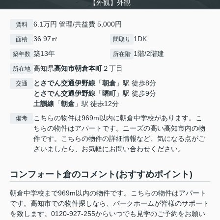
【外観】外観
6.1万円 管理/共益費 5,000円
賃料
36.97㎡
1DK
面積
間取り
築13年
1階/2階建
築年数
所在階
高知県
高知市
朝倉本町
２丁目
所在地
とさでん交通伊野線
「
朝倉
」駅 徒歩8分
交通
とさでん交通伊野線
「
曙町
」駅 徒歩9分
土讃線
「
朝倉
」駅 徒歩12分
こちらの物件は969m以内に朝倉中学校があります。こ
備考
ちらの物件はアパートです。ニーズの高い高知市内の物
件です。こちらの物件の詳細情報など、気になる点がご
ざいましたら、お気軽にお問い合わせください。
コンフォート倉のコメント(おすすめポイント)
朝倉中学校まで969m以内の物件です。こちらの物件はアパート
です。高知市での物件探しなら、パークホームが皆様のサポート
を致します。0120-927-255からいつでも見学のご予約をお願い