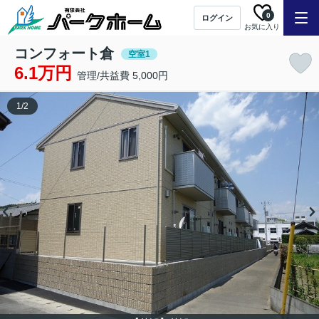
0
ログイン
お気に入り
コンフォート倉
空室1
6.1万円
管理/共益費 5,000円
1
/
2