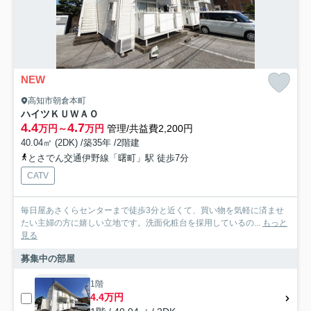
NEW
高知市朝倉本町
ハイツＫＵＷＡＯ
4.4
4.7
万円～
万円
管理/共益費2,200円
40.04㎡ (2DK) /築35年 /2階建
とさでん交通伊野線「曙町」駅 徒歩7分
CATV
毎日屋あさくらセンターまで徒歩3分と近くて、買い物を気軽に済ませ
たい主婦の方に嬉しい立地です。洗面化粧台を採用しているの...
もっと
見る
募集中の部屋
1階
4.4万円