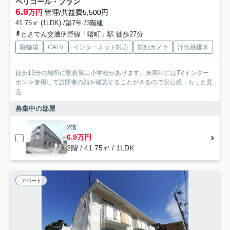
ペリゴール・ブラン
6.9
万円
管理/共益費5,500円
41.75㎡ (1LDK) /築7年 /3階建
とさでん交通伊野線「曙町」駅 徒歩27分
駐輪場
CATV
インターネット対応
防犯カメラ
浄化槽排水
徒歩13分の場所に朝倉第二小学校があります。来客時にはTVインター
ホンを使用して訪問者の顔を確認することがきるので安心感...
もっと見
る
募集中の部屋
2階
6.9万円
2階 / 41.75㎡ / 1LDK
アパート