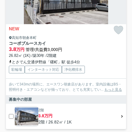
NEW
高知市朝倉本町
コーポブルースカイ
3.8
万円
管理/共益費3,000円
26.82㎡ (1K) /築30年 /2階建
とさでん交通伊野線「曙町」駅 徒歩4分
駐輪場
インターネット対応
浄化槽排水
歩いて343mの場所に、エースワン朝倉店があります。室内設備はBS・
照明付き・エアコンなどが揃っており、とても充実してい...
もっと見る
募集中の部屋
2階
3.8万円
2階 / 26.82㎡ / 1K