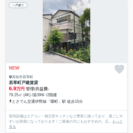
一戸建て
NEW
高知市若草町
若草町戸建賃貸
6.9
万円
管理/共益費-
79.25㎡ (4K) /築39年 /2階建
とさでん交通伊野線「曙町」駅 徒歩15分
室内設備はエアコン・独立型キッチンなど豊富に揃っており、過ごしや
すいお部屋になっております！ご家族の方にもおすすめの、広...
もっと
見る