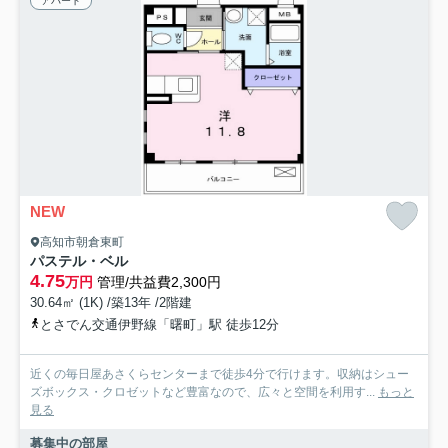
アパート
NEW
高知市朝倉東町
パステル・ベル
4.75
万円
管理/共益費2,300円
30.64㎡ (1K) /築13年 /2階建
とさでん交通伊野線「曙町」駅 徒歩12分
近くの毎日屋あさくらセンターまで徒歩4分で行けます。収納はシュー
ズボックス・クロゼットなど豊富なので、広々と空間を利用す...
もっと
見る
募集中の部屋