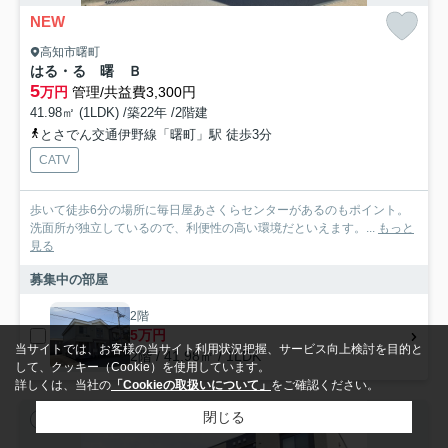
NEW
高知市曙町
はる・る 曙 Ｂ
5
万円
管理/共益費3,300円
41.98㎡ (1LDK) /築22年 /2階建
とさでん交通伊野線「曙町」駅 徒歩3分
CATV
歩いて徒歩6分の場所に毎日屋あさくらセンターがあるのもポイント。
洗面所が独立しているので、利便性の高い環境だといえます。...
もっと
見る
募集中の部屋
2階
5万円
当サイトでは、お客様の当サイト利用状況把握、サービス向上検討を目的と
2階 / 41.98㎡ / 1LDK
して、クッキー（Cookie）を使用しています。
詳しくは、当社の
「Cookieの取扱いについて」
をご確認ください。
閉じる
アパート