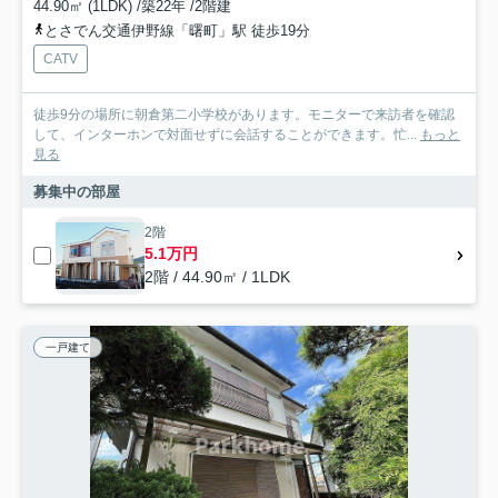
44.90㎡ (1LDK) /築22年 /2階建
とさでん交通伊野線「曙町」駅 徒歩19分
CATV
徒歩9分の場所に朝倉第二小学校があります。モニターで来訪者を確認
して、インターホンで対面せずに会話することができます。忙...
もっと
見る
募集中の部屋
2階
5.1万円
2階 / 44.90㎡ / 1LDK
一戸建て