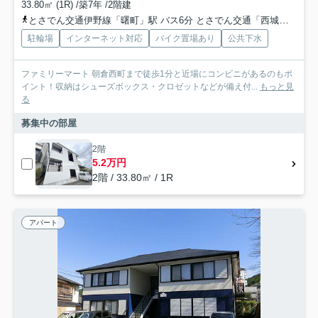
33.80㎡ (1R) /築7年 /2階建
とさでん交通伊野線「曙町」駅 バス6分 とさでん交通「西城山」 停歩3分
駐輪場
インターネット対応
バイク置場あり
公共下水
ファミリーマート 朝倉西町まで徒歩1分と近場にコンビニがあるのもポ
イント！収納はシューズボックス・クロゼットなどが備え付...
もっと見
る
募集中の部屋
2階
5.2万円
2階 / 33.80㎡ / 1R
アパート