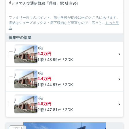
とさでん交通伊野線「曙町」駅 徒歩9分
ファミリー向けのポイント、旭小学校が徒歩15分のところにあります。
収納はシューズボックス・床下収納など豊富なので、広々と...
もっと見
る
募集中の部屋
1階
4.3万円
1階 / 43.99㎡ / 2DK
1階
4.4万円
1階 / 44.97㎡ / 2DK
2階
4.8万円
2階 / 47.81㎡ / 2DK
アパート