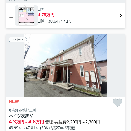
1階
4.75万円
1階 / 30.64㎡ / 1K
アパート
NEW
高知市鴨部上町
ハイツ友舞Ⅴ
4.3
4.8
万円～
万円
管理/共益費2,200円～2,300円
43.99㎡～47.81㎡ (2DK) /築27年 /2階建