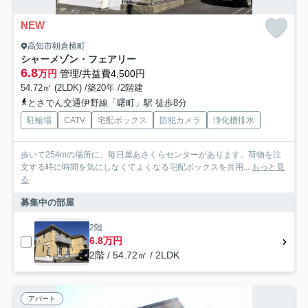
NEW
高知市朝倉横町
シャーメゾン・フェアリー
6.8
万円
管理/共益費4,500円
54.72㎡ (2LDK) /築20年 /2階建
とさでん交通伊野線「曙町」駅 徒歩8分
駐輪場
CATV
宅配ボックス
防犯カメラ
浄化槽排水
歩いて254mの場所に、毎日屋あさくらセンターがあります。荷物を注
文する時に時間を気にしなくてよくなる宅配ボックスを共用...
もっと見
る
募集中の部屋
2階
6.8万円
2階 / 54.72㎡ / 2LDK
アパート