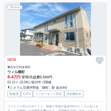
アパート
NEW
高知市朝倉横町
ウィル横町
8.4
万円
管理/共益費5,500円
63.21㎡ (2LDK) /築10年 /2階建
とさでん交通伊野線「曙町」駅 徒歩9分
駐輪場
CATV
インターネット対応
浄化槽排水
ファミリー向けのポイント、朝倉小学校が徒歩9分のところにありま
す。この物件には浴室乾燥機があり、洗濯物を浴室に干すことが...
もっ