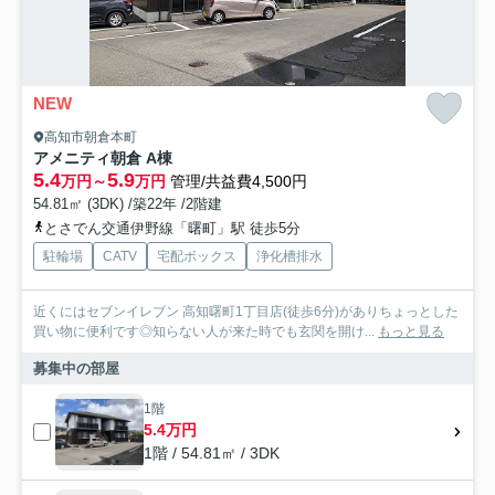
NEW
高知市朝倉本町
アメニティ朝倉 A棟
5.4
5.9
万円～
万円
管理/共益費4,500円
54.81㎡ (3DK) /築22年 /2階建
とさでん交通伊野線「曙町」駅 徒歩5分
駐輪場
CATV
宅配ボックス
浄化槽排水
近くにはセブンイレブン 高知曙町1丁目店(徒歩6分)がありちょっとした
買い物に便利です◎知らない人が来た時でも玄関を開け...
もっと見る
募集中の部屋
1階
5.4万円
1階 / 54.81㎡ / 3DK