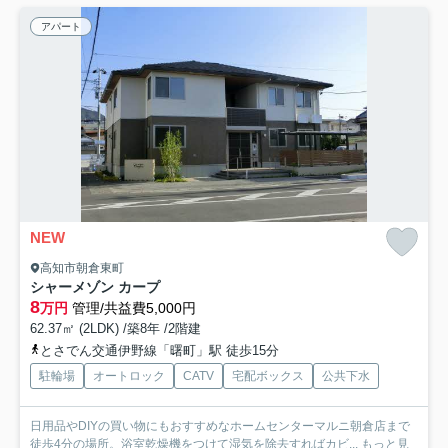
アパート
NEW
高知市朝倉東町
シャーメゾン カープ
8
万円
管理/共益費5,000円
62.37㎡ (2LDK) /築8年 /2階建
とさでん交通伊野線「曙町」駅 徒歩15分
駐輪場
オートロック
CATV
宅配ボックス
公共下水
日用品やDIYの買い物にもおすすめなホームセンターマルニ朝倉店まで
徒歩4分の場所。浴室乾燥機をつけて湿気を除去すればカビ...
もっと見