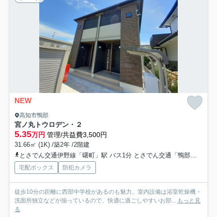
NEW
高知市鴨部
宮ノ丸トウロデン・２
5.35
万円
管理/共益費3,500円
31.66㎡ (1K) /築2年 /2階建
とさでん交通伊野線「曙町」駅 バス1分 とさでん交通「鴨部（バス）」 停歩11分
宅配ボックス
防犯カメラ
徒歩10分の距離に西部中学校があるのも魅力。室内設備は浴室乾燥機・
洗面所独立などが揃っているので、快適に過ごしやすいお部...
もっと見
る