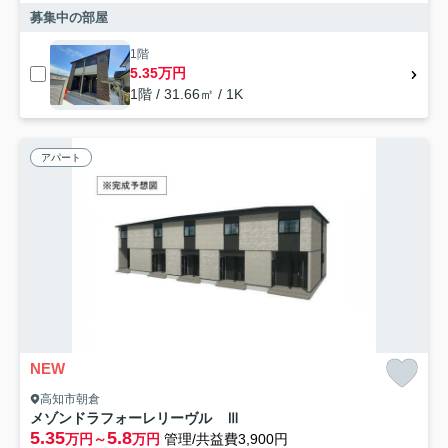
募集中の部屋
1階
5.35万円
1階 / 31.66㎡ / 1K
アパート
NEW
高知市朝倉
メゾンドラフォーレリーヴル Ⅲ
5.35
5.8
万円～
万円
管理/共益費3,900円