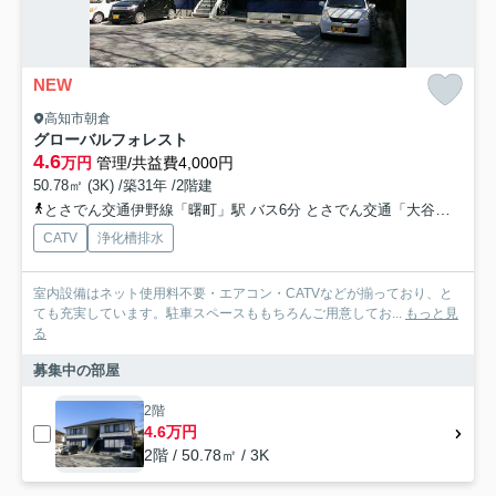
NEW
高知市朝倉
グローバルフォレスト
4.6
万円
管理/共益費4,000円
50.78㎡ (3K) /築31年 /2階建
とさでん交通伊野線「曙町」駅 バス6分 とさでん交通「大谷口（高知県）」 停歩13分
CATV
浄化槽排水
室内設備はネット使用料不要・エアコン・CATVなどが揃っており、と
ても充実しています。駐車スペースももちろんご用意してお...
もっと見
る
募集中の部屋
2階
4.6万円
2階 / 50.78㎡ / 3K