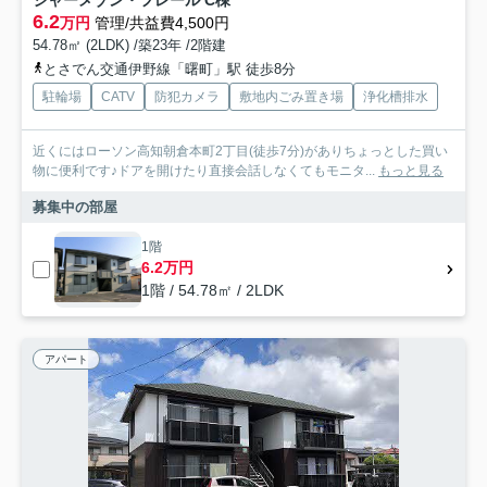
シャーメゾン・フレール C棟
6.2
万円
管理/共益費4,500円
54.78㎡ (2LDK) /築23年 /2階建
とさでん交通伊野線「曙町」駅 徒歩8分
駐輪場
CATV
防犯カメラ
敷地内ごみ置き場
浄化槽排水
近くにはローソン高知朝倉本町2丁目(徒歩7分)がありちょっとした買い
物に便利です♪ドアを開けたり直接会話しなくてもモニタ...
もっと見る
募集中の部屋
1階
6.2万円
1階 / 54.78㎡ / 2LDK
アパート