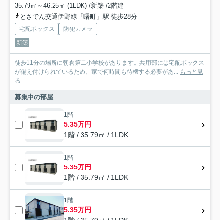
35.79㎡～46.25㎡ (1LDK) /新築 /2階建
とさでん交通伊野線「曙町」駅 徒歩28分
宅配ボックス
防犯カメラ
新築
徒歩11分の場所に朝倉第二小学校があります。共用部には宅配ボックス
が備え付けられているため、家で何時間も待機する必要があ...
もっと見
る
募集中の部屋
1階
5.35万円
1階 / 35.79㎡ / 1LDK
1階
5.35万円
1階 / 35.79㎡ / 1LDK
1階
5.35万円
1階 / 35.79㎡ / 1LDK