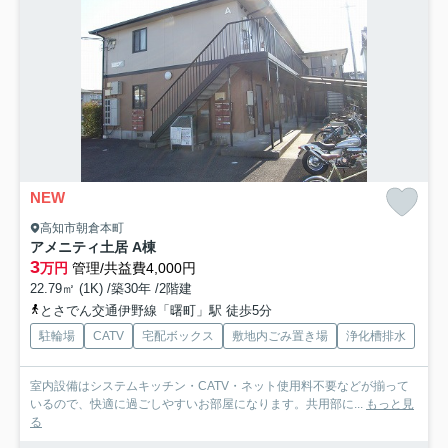
NEW
高知市朝倉本町
アメニティ土居 A棟
3
万円
管理/共益費4,000円
22.79㎡ (1K) /築30年 /2階建
とさでん交通伊野線「曙町」駅 徒歩5分
駐輪場
CATV
宅配ボックス
敷地内ごみ置き場
浄化槽排水
室内設備はシステムキッチン・CATV・ネット使用料不要などが揃って
いるので、快適に過ごしやすいお部屋になります。共用部に...
もっと見
る