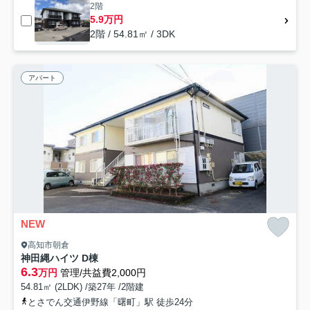
2階
5.9万円
2階 / 54.81㎡ / 3DK
アパート
NEW
高知市朝倉
神田縄ハイツ D棟
6.3
万円
管理/共益費2,000円
54.81㎡ (2LDK) /築27年 /2階建
とさでん交通伊野線「曙町」駅 徒歩24分