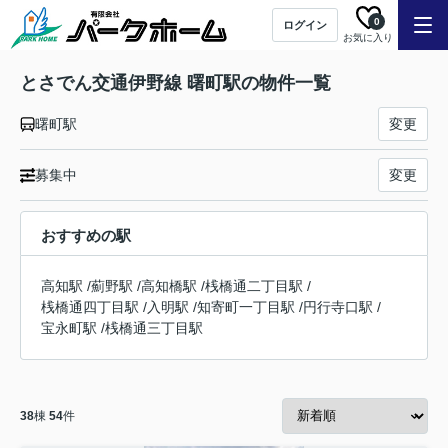
0
ログイン
お気に入り
とさでん交通伊野線 曙町駅の物件一覧
曙町駅
変更
募集中
変更
おすすめの駅
高知駅
/
薊野駅
/
高知橋駅
/
桟橋通二丁目駅
/
桟橋通四丁目駅
/
入明駅
/
知寄町一丁目駅
/
円行寺口駅
/
宝永町駅
/
桟橋通三丁目駅
38
棟
54
件