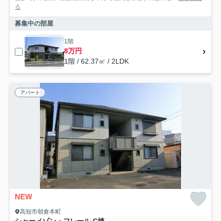
る
募集中の部屋
1階
8万円
1階 / 62.37㎡ / 2LDK
アパート
NEW
高知市朝倉本町