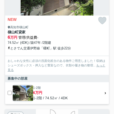
NEW
高知市槇山町
槇山町貸家
6
万円
管理/共益費-
74.52㎡ (4DK) /築47年 /2階建
とさでん交通伊野線「曙町」駅 徒歩22分
おしゃれな女性に必須の洗面化粧台のある物件ご用意しました！収納は
シューズボックス・押入など豊富なので、衣類や履き物の整理...
もっと
見る
募集中の部屋
1-2階
6万円
1-2階 / 74.52㎡ / 4DK