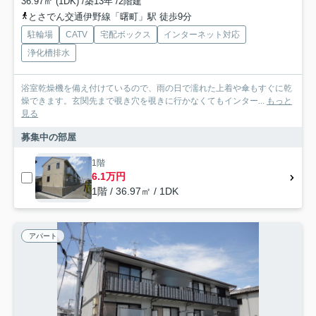
36.97㎡ (1DK) /築13年 /2階建
とさでん交通伊野線「曙町」駅 徒歩9分
駐輪場
CATV
宅配ボックス
インターネット対応
浄化槽排水
浴室乾燥機を備え付けているので、雨の日で濡れた上着や傘もすぐに乾
燥できます。玄関先まで覗き穴を覗きに行かなくてもインター...
もっと
見る
募集中の部屋
1階
6.1万円
1階 / 36.97㎡ / 1DK
アパート