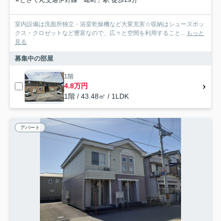
室内設備は洗面所独立・浴室乾燥機など大変充実☆収納はシューズボッ
クス・クロゼットなど豊富なので、広々と空間を利用すること...
もっと
見る
募集中の部屋
1階
4.8万円
1階 / 43.48㎡ / 1LDK
アパート