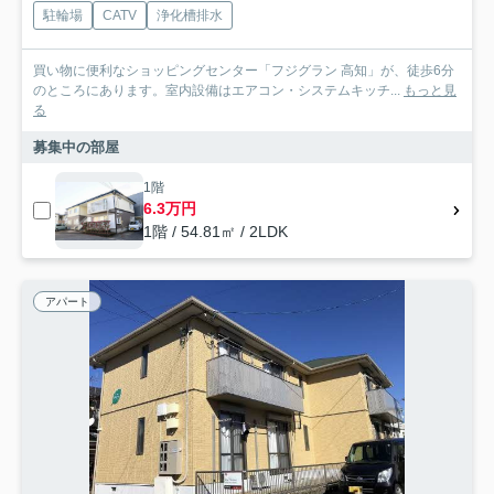
駐輪場
CATV
浄化槽排水
買い物に便利なショッピングセンター「フジグラン 高知」が、徒歩6分
のところにあります。室内設備はエアコン・システムキッチ...
もっと見
る
募集中の部屋
1階
6.3万円
1階 / 54.81㎡ / 2LDK
アパート