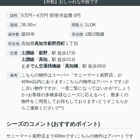
【外観】おしゃれな外観です
5万円～6万円 管理/共益費 0円
賃料
35.00㎡
1LDK
面積
間取り
築55年
1階/2階建
築年数
所在階
高知県
高知市
薊野西町
１丁目
所在地
土讃線
「
薊野
」駅 徒歩17分
交通
土讃線
「
高知
」駅 徒歩21分
とさでん交通桟橋線
「
高知橋
」駅 徒歩26分
こちらの物件はスーパー「サニーマート薊野店」が
備考
409m以内にあります♪こちらの物件はアパートです♪少
し古い物件ですが、一度ご覧になってはいかがでしょう
か♪お客様の多種多様なニーズに応えるべく、数多くの
物件をご用意してお待ちしております♪どうぞこちらか
らご連絡ください(^^)
シーズのコメント(おすすめポイント)
サニーマート薊野店まで409mです♪こちらの物件はアパートです