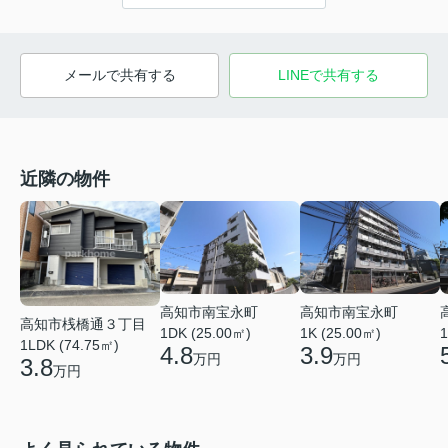
メールで共有する
LINEで共有する
近隣の物件
高知市南宝永町
高知市南宝永町
高知市桟橋通３丁目
1DK (25.00㎡)
1K (25.00㎡)
1
1LDK (74.75㎡)
4.8
3.9
万円
万円
3.8
万円