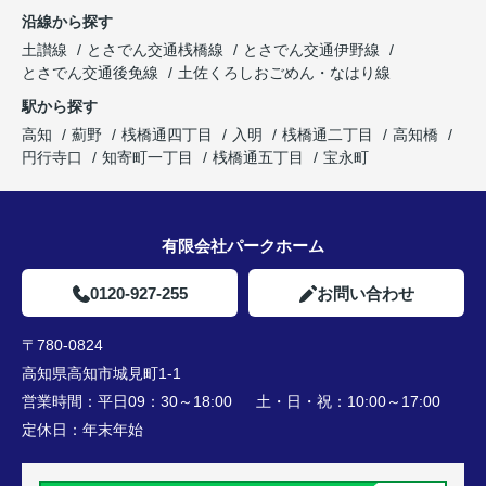
沿線から探す
土讃線
とさでん交通桟橋線
とさでん交通伊野線
とさでん交通後免線
土佐くろしおごめん・なはり線
駅から探す
高知
薊野
桟橋通四丁目
入明
桟橋通二丁目
高知橋
円行寺口
知寄町一丁目
桟橋通五丁目
宝永町
有限会社パークホーム
0120-927-255
お問い合わせ
〒780-0824
高知県高知市城見町1-1
営業時間：
平日09：30～18:00 土・日・祝：10:00～17:00
定休日：
年末年始