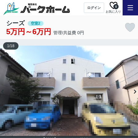
0
ログイン
お気に入り
シーズ
空室2
5万円～6万円
管理/共益費 0円
1
/
18