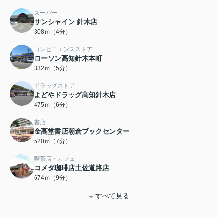
スーパー
サンシャイン 針木店
308ｍ（4分）
コンビニエンスストア
ローソン高知針木本町
332ｍ（5分）
ドラッグストア
よどやドラッグ高知針木店
475ｍ（6分）
書店
金高堂書店朝倉ブックセンター
520ｍ（7分）
喫茶店・カフェ
コメダ珈琲店土佐道路店
674ｍ（9分）
すべて見る