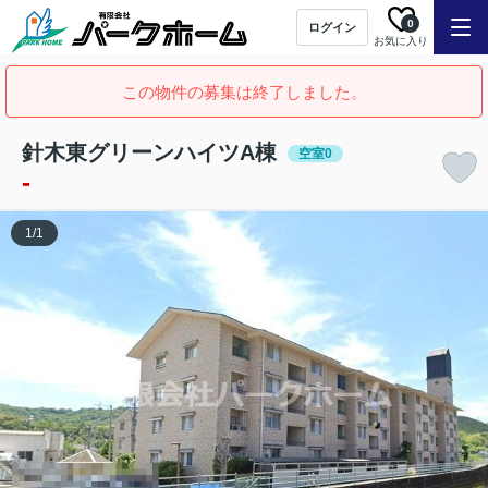
0
ログイン
お気に入り
この物件の募集は終了しました。
針木東グリーンハイツA棟
空室0
-
1
/
1