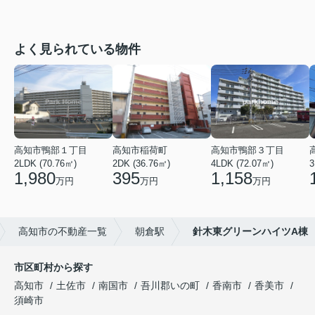
よく見られている物件
高知市鴨部１丁目
高知市稲荷町
高知市鴨部３丁目
2LDK (70.76㎡)
2DK (36.76㎡)
4LDK (72.07㎡)
3
1,980
395
1,158
万円
万円
万円
高知市の不動産一覧
朝倉駅
針木東グリーンハイツA棟
市区町村から探す
高知市
土佐市
南国市
吾川郡いの町
香南市
香美市
須崎市