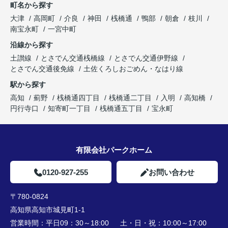
町名から探す
大津
高岡町
介良
神田
桟橋通
鴨部
朝倉
枝川
南宝永町
一宮中町
沿線から探す
土讃線
とさでん交通桟橋線
とさでん交通伊野線
とさでん交通後免線
土佐くろしおごめん・なはり線
駅から探す
高知
薊野
桟橋通四丁目
桟橋通二丁目
入明
高知橋
円行寺口
知寄町一丁目
桟橋通五丁目
宝永町
有限会社パークホーム
0120-927-255
お問い合わせ
〒780-0824
高知県高知市城見町1-1
営業時間：
平日09：30～18:00 土・日・祝：10:00～17:00