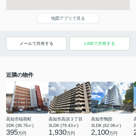
地図アプリで見る
メールで共有する
LINEで共有する
近隣の物件
高知市稲荷町
高知市高須３丁目
高知市鴨部
2DK (36.76㎡)
3LDK (79.43㎡)
3LDK (62.06㎡)
2
395
1,930
2,100
万円
万円
万円