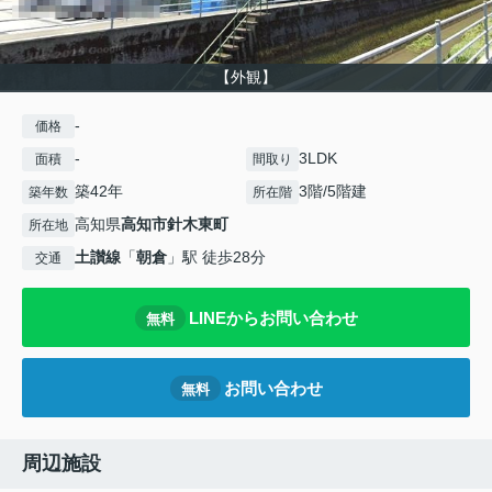
【外観】
-
価格
-
3LDK
面積
間取り
築42年
3階/5階建
築年数
所在階
高知県
高知市
針木東町
所在地
土讃線
「
朝倉
」駅 徒歩28分
交通
LINEからお問い合わせ
無料
お問い合わせ
無料
周辺施設