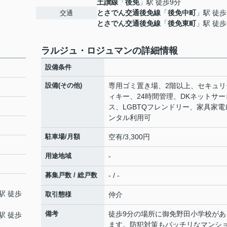
土讃線
「
後免
」駅 徒歩9分
とさでん交通後免線
「
後免中町
」駅 徒歩
交通
とさでん交通後免線
「
後免東町
」駅 徒歩
ラルジュ・ロジュマンの詳細情報
設備条件
設備(その他)
専用ゴミ置き場、2階以上、セキュリ
ィキー、24時間管理、DKネットサー
ス、LGBTQフレンドリー、家具家電
ンタル利用可
駐車場/月額
空有/3,300円
用途地域
-
募集戸数 / 総戸数
- / -
駅 徒歩
取引態様
仲介
備考
徒歩9分の場所に御免野田小学校があ
駅 徒歩
ます。防犯対策もバッチリなマンシ