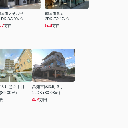
南国市大そね甲
南国市篠原
LDK (45.09㎡)
3DK (52.17㎡)
.7
5.4
万円
万円
市大川筋２丁目
高知市比島町３丁目
(89.00㎡)
1LDK (30.03㎡)
4.2
円
万円