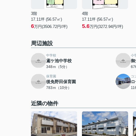
3階
4階
17.11坪 (56.57㎡)
17.11坪 (56.57㎡)
6
5.6
万円(3506.72円/坪)
万円(3272.94円/坪)
周辺施設
中学校
小
鳶ケ池中学校
御
348ｍ（5分）
6
保育園
コ
後免野田保育園
ロ
783ｍ（10分）
1
近隣の物件