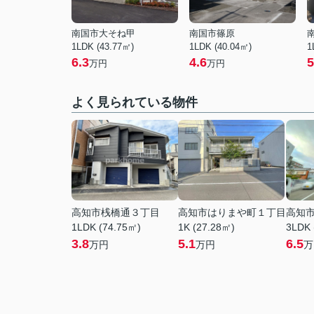
南国市大そね甲
南国市篠原
1LDK (43.77㎡)
1LDK (40.04㎡)
1
6.3
4.6
5
万円
万円
よく見られている物件
高知市桟橋通３丁目
高知市はりまや町１丁目
高知
1LDK (74.75㎡)
1K (27.28㎡)
3LDK 
3.8
5.1
6.5
万円
万円
万