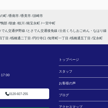
の町
香南市
香美市
須崎市
鴨部
朝倉
枝川
南宝永町
一宮中町
さでん交通伊野線
とさでん交通後免線
土佐くろしおごめん・なはり線
四丁目
桟橋通二丁目
円行寺口
知寄町一丁目
桟橋通五丁目
宝永町
トップページ
スタッフ
7:00
お客様の声
0120-927-255
ブログ
アクセスマップ