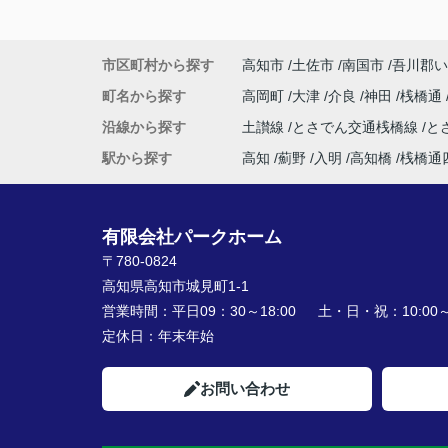
市区町村から探す
高知市
土佐市
南国市
吾川郡い
町名から探す
高岡町
大津
介良
神田
桟橋通
沿線から探す
土讃線
とさでん交通桟橋線
と
駅から探す
高知
薊野
入明
高知橋
桟橋通
有限会社パークホーム
〒780-0824
高知県高知市城見町1-1
営業時間：
平日09：30～18:00 土・日・祝：10:00～1
定休日：
年末年始
お問い合わせ