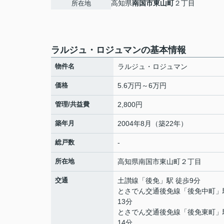
高知県
南国市
東山町
２丁目
所在地
ラルジュ・ロジュマンの基本情報
物件名
ラルジュ・ロジュマン
価格
5.6万円～6万円
管理/共益費
2,800円
築年月
2004年8月（築22年）
総戸数
-
所在地
高知県
南国市
東山町
２丁目
交通
土讃線
「
後免
」駅 徒歩9分
とさでん交通後免線
「
後免中町
」
13分
とさでん交通後免線
「
後免東町
」
14分