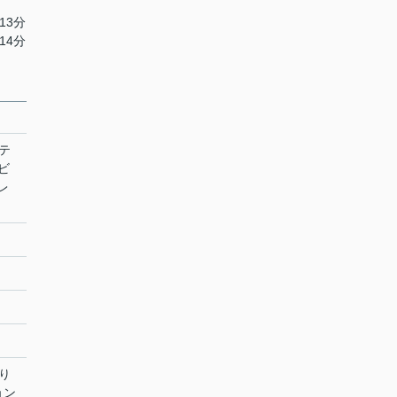
13分
14分
テ
ビ
レ
り
ョン