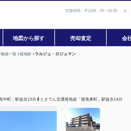
営業時間：平日09：30～18:00 土・
地図から探す
売却査定
会
ラルジュ・ロジュマン
不動産一覧
後免駅
免中町」駅徒歩13分
とさでん交通後免線「後免東町」駅徒歩14分