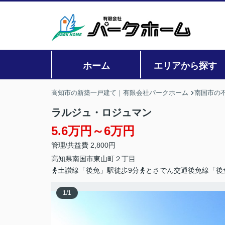
ホーム
エリアから探す
高知市の新築一戸建て｜有限会社パークホーム
南国市の
ラルジュ・ロジュマン
5.6万円～6万円
管理/共益費 2,800円
高知県
南国市
東山町
２丁目
土讃線「後免」駅徒歩9分
とさでん交通後免線「後
1
/
1