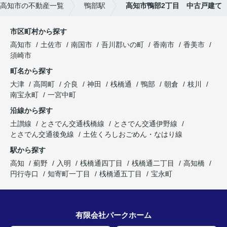
高知市の不動産一覧
鴨部駅
高知市鴨部2丁目 中古戸建て
市区町村から探す
高知市
土佐市
南国市
吾川郡いの町
香南市
香美市
須崎市
町名から探す
大津
高岡町
介良
神田
桟橋通
鴨部
朝倉
枝川
南宝永町
一宮中町
沿線から探す
土讃線
とさでん交通桟橋線
とさでん交通伊野線
とさでん交通後免線
土佐くろしおごめん・なはり線
駅から探す
高知
薊野
入明
桟橋通四丁目
桟橋通二丁目
高知橋
円行寺口
知寄町一丁目
桟橋通五丁目
宝永町
有限会社パークホーム