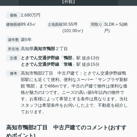
【外観】
2,680万円
価格
89.43㎡
30.55坪
3LDK＋S(納
建物面積
土地面積
間取り
(101.00㎡)
戸)
築5年
築年数
高知県
高知市
鴨部
２丁目
所在地
とさでん交通伊野線
「
鴨部
」駅 徒歩13分
交通
とさでん交通伊野線
「
蛍橋
」駅 徒歩15分
高知市鴨部2丁目 中古戸建て：とさでん交通伊野線鴨
備考
部駅にも近くて便利。便利なスーパー「サンプラザ新鮮
館 鴨部」まで486mです。中古の戸建て物件は便利な価
格が魅力の1つです。ニーズの高い築5年以内の物件で
す。お客様によって希望とする条件は異なります。当社
スタッフは希望条件をお伺いした上で、不動産を紹介し
ております。
高知市鴨部2丁目 中古戸建てのコメント(おすす
めポイント)