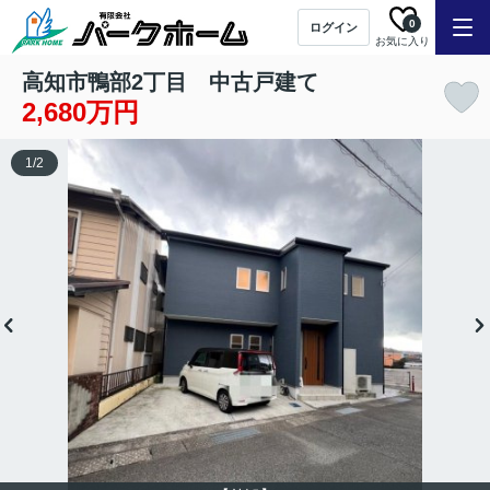
0
ログイン
お気に入り
高知市鴨部2丁目 中古戸建て
2,680万円
1
/
2