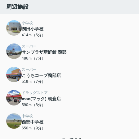
周辺施設
小学校
鴨田小学校
414ｍ（6分）
スーパー
サンプラザ新鮮館 鴨部
486ｍ（7分）
スーパー
こうちコープ鴨部店
519ｍ（7分）
ドラッグストア
mac(マック) 朝倉店
590ｍ（8分）
中学校
西部中学校
650ｍ（9分）