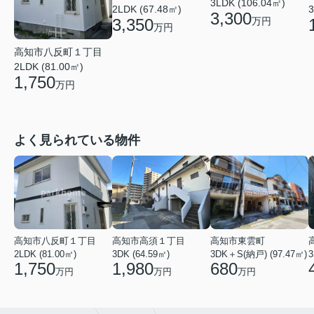
3LDK (106.04㎡)
2LDK (67.48㎡)
3
3,300
万円
3,350
万円
高知市八反町１丁目
2LDK (81.00㎡)
1,750
万円
よく見られている物件
高知市八反町１丁目
高知市高須１丁目
高知市東雲町
2LDK (81.00㎡)
3DK (64.59㎡)
3DK＋S(納戸) (97.47㎡)
3
1,750
1,980
680
万円
万円
万円