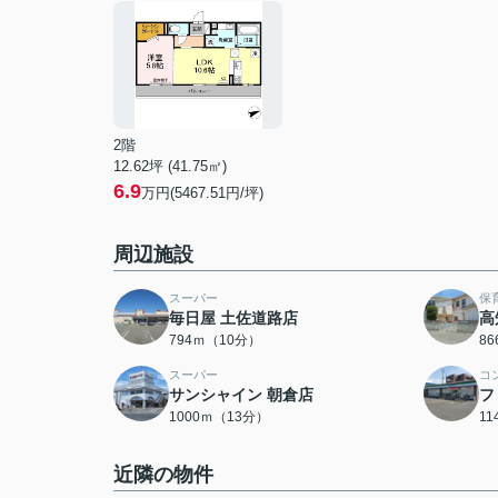
2階
12.62坪 (41.75㎡)
6.9
万円(5467.51円/坪)
周辺施設
スーパー
保
毎日屋 土佐道路店
高
794ｍ（10分）
8
スーパー
コ
サンシャイン 朝倉店
フ
1000ｍ（13分）
1
近隣の物件