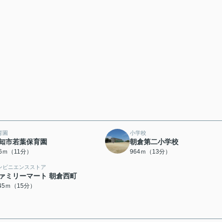
育園
小学校
知市若葉保育園
朝倉第二小学校
66ｍ（11分）
964ｍ（13分）
ンビニエンスストア
ァミリーマート 朝倉西町
145ｍ（15分）