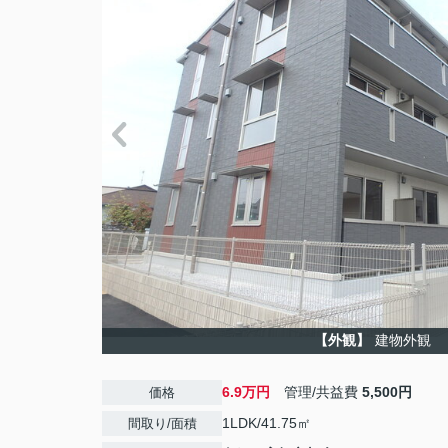
【外観】
建物外観
6.9万円
管理/共益費
5,500円
価格
1LDK/41.75㎡
間取り/面積