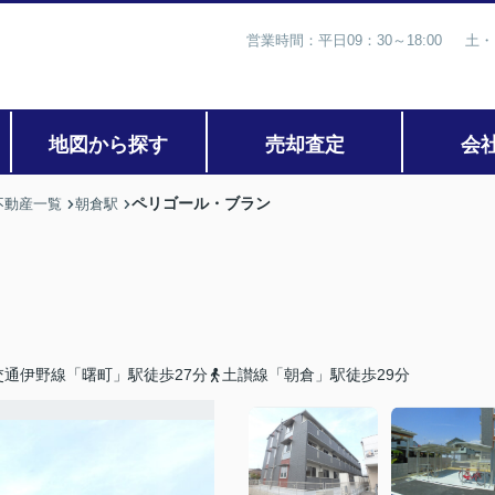
営業時間：平日09：30～18:00 土・
地図から探す
売却査定
会
ペリゴール・ブラン
不動産一覧
朝倉駅
交通伊野線「曙町」駅徒歩27分
土讃線「朝倉」駅徒歩29分