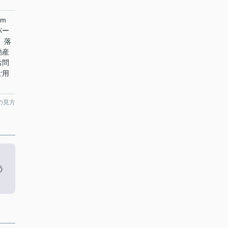
m
パー
、落
動産
お問
ご用
の見方
う