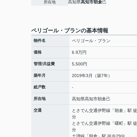
高知県
高知市
朝倉
己
所在地
ペリゴール・ブランの基本情報
物件名
ペリゴール・ブラン
価格
6.9万円
管理/共益費
5,500円
築年月
2019年3月（築7年）
総戸数
-
所在地
高知県
高知市
朝倉
己
交通
とさでん交通伊野線
「
朝倉
」駅 徒
分
とさでん交通伊野線
「
曙町
」駅 徒
分
土讃線
「
朝倉
」駅 徒歩29分