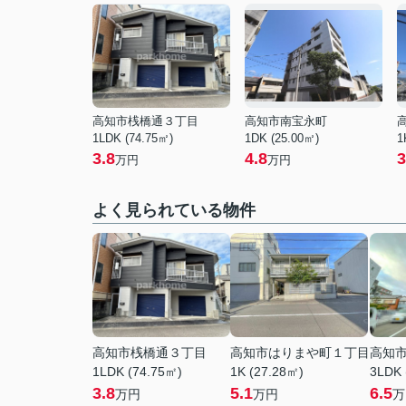
高知市桟橋通３丁目
高知市南宝永町
1LDK (74.75㎡)
1DK (25.00㎡)
1
3.8
4.8
3
万円
万円
よく見られている物件
高知市桟橋通３丁目
高知市はりまや町１丁目
高知
1LDK (74.75㎡)
1K (27.28㎡)
3LDK 
3.8
5.1
6.5
万円
万円
万