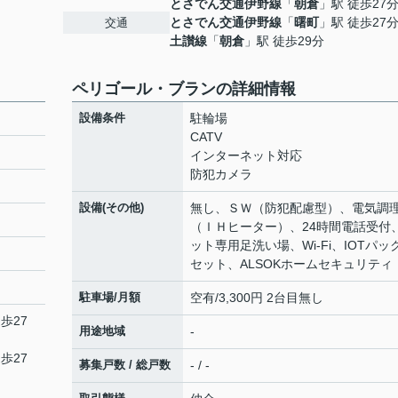
とさでん交通伊野線
「
朝倉
」駅 徒歩27
とさでん交通伊野線
「
曙町
」駅 徒歩27
交通
土讃線
「
朝倉
」駅 徒歩29分
ペリゴール・ブランの詳細情報
設備条件
駐輪場
CATV
インターネット対応
防犯カメラ
設備(その他)
無し、ＳＷ（防犯配慮型）、電気調
（ＩＨヒーター）、24時間電話受付
ット専用足洗い場、Wi-Fi、IOTパッ
セット、ALSOKホームセキュリティ
駐車場/月額
空有/3,300円 2台目無し
歩27
用途地域
-
歩27
募集戸数 / 総戸数
- / -