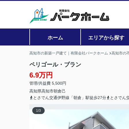
ホーム
エリアから探す
高知市の新築一戸建て｜有限会社パークホーム
高知市の
ペリゴール・ブラン
6.9万円
管理/共益費 5,500円
高知県
高知市
朝倉
己
とさでん交通伊野線「朝倉」駅徒歩27分
とさでん
1
/
3