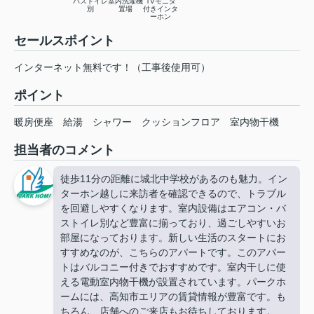
バストイレ
室内洗濯機
TVモニタ
別
置場
付きインタ
ーホン
セールスポイント
インターネット無料です！（工事後使用可）
ポイント
暖房便座
給湯
シャワー
クッションフロア
室内物干機
担当者のコメント
徒歩11分の距離に城北中学校があるのも魅力。イン
ターホン越しに来訪者を確認できるので、トラブル
を回避しやすくなります。室内設備はエアコン・バ
ストイレ別など豊富に揃っており、過ごしやすいお
部屋になっております。新しい生活のスタートにお
すすめなのが、こちらのアパートです。このアパー
トはバルコニー付きでおすすめです。室内干しに使
える電動室内物干機が設置されています。パークホ
ームには、高知市エリアの賃貸情報が豊富です。も
ちろん、店舗へのご来店もお待ちしております。