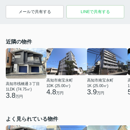
メールで共有する
LINEで共有する
近隣の物件
高知市南宝永町
高知市南宝永町
高知市桟橋通３丁目
1DK (25.00㎡)
1K (25.00㎡)
1
1LDK (74.75㎡)
4.8
3.9
万円
万円
3.8
万円
よく見られている物件