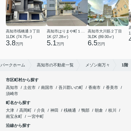
高知市桟橋通３丁目
高知市はりまや町１丁目
高知市大川筋２丁目
1
1LDK (74.75㎡)
1K (27.28㎡)
3LDK (89.00㎡)
3.8
5.1
6.5
万円
万円
万円
社パークホーム
高知市の不動産一覧
メゾン南万々
1階
市区町村から探す
高知市
土佐市
南国市
吾川郡いの町
香南市
香美市
須崎市
町名から探す
大津
高岡町
介良
神田
桟橋通
鴨部
朝倉
枝川
南宝永町
一宮中町
沿線から探す