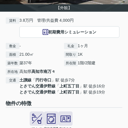
【外観】
3.8万円 管理/共益費 4,000円
賃料
初期費用シミュレーション
-
1ヶ月
敷金
礼金
21.00㎡
1K
面積
間取り
築37年
1階/2階建
築年数
所在階
高知県
高知市
南万々
所在地
土讃線
「
円行寺口
」駅 徒歩7分
交通
とさでん交通伊野線
「
上町五丁目
」駅 徒歩16分
とさでん交通伊野線
「
上町四丁目
」駅 徒歩19分
物件の特徴