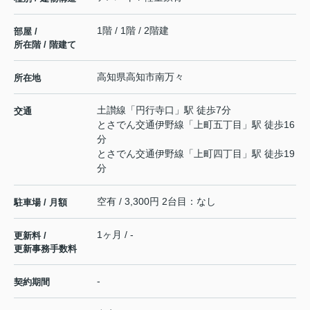
1階 / 1階 / 2階建
部屋 /
所在階 / 階建て
高知県
高知市
南万々
所在地
土讃線
「
円行寺口
」駅 徒歩7分
交通
とさでん交通伊野線
「
上町五丁目
」駅 徒歩16
分
とさでん交通伊野線
「
上町四丁目
」駅 徒歩19
分
空有 / 3,300円 2台目：なし
駐車場 / 月額
1ヶ月 / -
更新料 /
更新事務手数料
-
契約期間