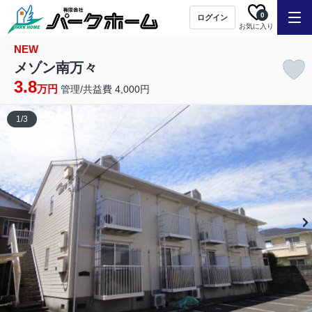
0
ログイン
お気に入り
NEW
メゾン南万々
3.8
万円
管理/共益費 4,000円
1
/
3