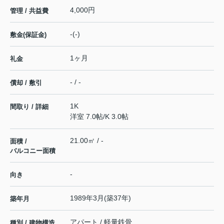
4,000円
管理 / 共益費
-(-)
敷金(保証金)
1ヶ月
礼金
- / -
償却 / 敷引
1K
間取り / 詳細
洋室 7.0帖
/
K 3.0帖
21.00㎡ / -
面積 /
バルコニー面積
-
向き
1989年3月(築37年)
築年月
アパート / 軽量鉄骨
種別 / 建物構造