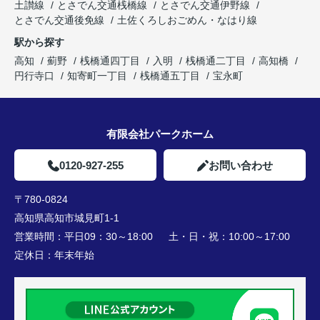
土讃線
とさでん交通桟橋線
とさでん交通伊野線
とさでん交通後免線
土佐くろしおごめん・なはり線
駅から探す
高知
薊野
桟橋通四丁目
入明
桟橋通二丁目
高知橋
円行寺口
知寄町一丁目
桟橋通五丁目
宝永町
有限会社パークホーム
0120-927-255
お問い合わせ
〒780-0824
高知県高知市城見町1-1
営業時間：
平日09：30～18:00 土・日・祝：10:00～17:00
定休日：
年末年始