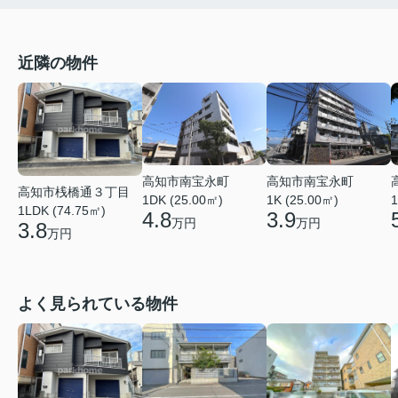
近隣の物件
高知市南宝永町
高知市南宝永町
高知市桟橋通３丁目
1DK (25.00㎡)
1K (25.00㎡)
1
1LDK (74.75㎡)
4.8
3.9
万円
万円
3.8
万円
よく見られている物件