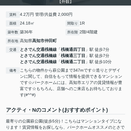
【外観】
4.2万円 管理/共益費 2,000円
賃料
24.18㎡
1R
面積
間取り
築36年
2階/4階建
築年数
所在階
高知県
高知市
仲田町
所在地
とさでん交通桟橋線
「
桟橋通四丁目
」駅 徒歩7分
交通
とさでん交通桟橋線
「
桟橋通三丁目
」駅 徒歩7分
とさでん交通桟橋線
「
桟橋通二丁目
」駅 徒歩10分
こちらの物件から萩公園まで347mです☆造りとデザイ
備考
ンに関して、自信をもって情報を提供できるマンション
です☆パークホームには、高知市エリアの賃貸情報が豊
富です☆もちろん、店舗へのご来店もお待ちしておりま
す(#^^#)
アクティ・Nのコメント(おすすめポイント)
最寄りの公園萩公園(徒歩5分)！こちらはマンションタイプにな
ります！賃貸情報をお探しなら、パークホームオススメのとさで