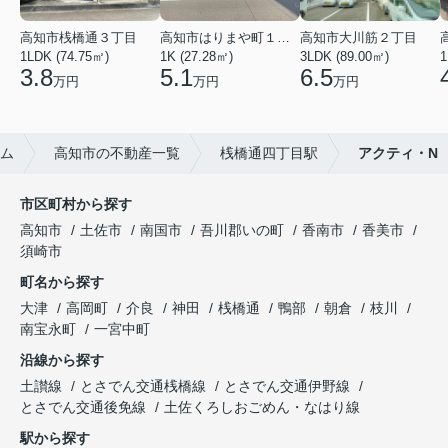
高知市桟橋通３丁目
高知市はりまや町１丁目
高知市大川筋２丁目
1LDK (74.75㎡)
1K (27.28㎡)
3LDK (89.00㎡)
1
3.8
5.1
6.5
万円
万円
万円
ム
高知市の不動産一覧
桟橋通四丁目駅
アクティ・N
市区町村から探す
高知市
土佐市
南国市
吾川郡いの町
香南市
香美市
須崎市
町名から探す
大津
高岡町
介良
神田
桟橋通
鴨部
朝倉
枝川
南宝永町
一宮中町
沿線から探す
土讃線
とさでん交通桟橋線
とさでん交通伊野線
とさでん交通後免線
土佐くろしおごめん・なはり線
駅から探す