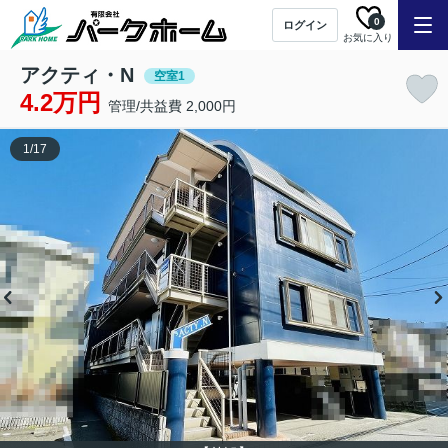
0
ログイン
お気に入り
アクティ・N
空室1
4.2万円
管理/共益費 2,000円
1
/
17