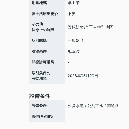
準工業
用途地域
不要
国土法届出要否
その他
景観法/都市再生特別地区
法令上の制限
一般媒介
取引態様
現況渡
引渡条件
-
開発許可番号
取引条件の
2026年08月20日
有効期限
設備条件
設備条件
公営水道 / 公共下水 / 南道路
設備(その他)
-