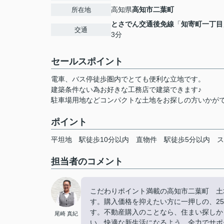
高知県
高知市
二葉町
所在地
とさでん交通後免線
「
知寄町一丁目
交通
3分
セールスポイント
電車、バス停徒歩圏内でとても便利な立地です。
建築条件ない為お好きな工務店で建築できます♪
駐車場用地などコンパクトな土地をお探しの方いかが
ポイント
平坦地
駅徒歩10分以内
直物件
駅徒歩5分以内
ス
担当者のコメント
こだわりポイント満載の高知市二葉町 土
す。購入価格を抑えたい方に一押しの、2
す。不動産購入のことなら、住まい探しか
尾崎 真紀
い。快適な新生活になるよう、全力でサポート