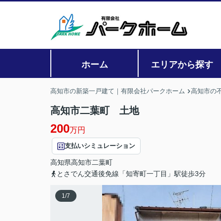
ホーム
エリアから探す
高知市の新築一戸建て｜有限会社パークホーム
高知市の
高知市二葉町 土地
200
万円
支払いシミュレーション
高知県
高知市
二葉町
とさでん交通後免線「知寄町一丁目」駅徒歩3分
1
/
7