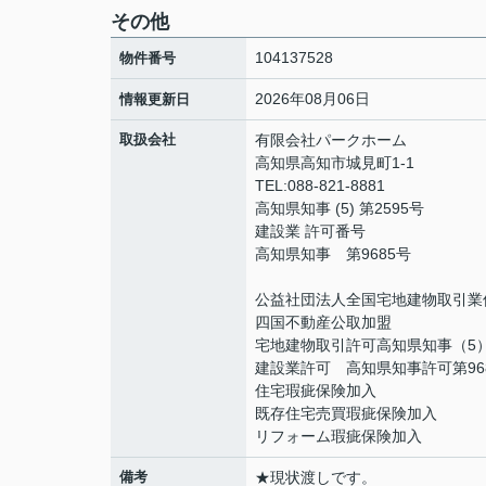
その他
104137528
物件番号
2026年08月06日
情報更新日
取扱会社
有限会社パークホーム
高知県高知市城見町1-1
TEL:088-821-8881
高知県知事 (5) 第2595号
建設業 許可番号
高知県知事 第9685号
公益社団法人全国宅地建物取引業
四国不動産公取加盟
宅地建物取引許可高知県知事（5）
建設業許可 高知県知事許可第96
住宅瑕疵保険加入
既存住宅売買瑕疵保険加入
リフォーム瑕疵保険加入
備考
★現状渡しです。