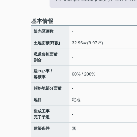
基本情報
-
販売区画数
32.96㎡(9.97坪)
土地面積(坪数)
私道負担面積
-
割合
建ぺい率 /
60% / 200%
容積率
-
傾斜地部分面積
宅地
地目
造成工事
-
完了予定
無
建築条件