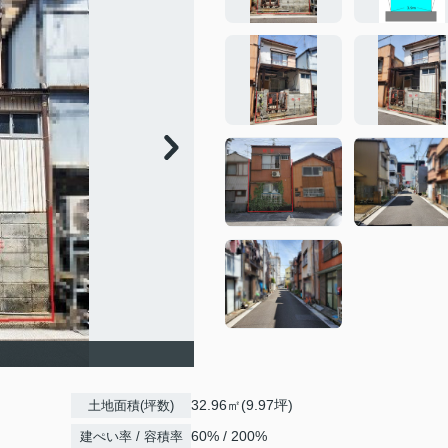
32.96㎡(9.97坪)
土地面積(坪数)
60% / 200%
建ぺい率 / 容積率