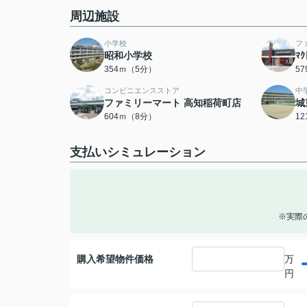
周辺施設
小学校
フ
昭和小学校
ﾏ
354ｍ（5分）
5
コンビニエンスストア
中
ファミリーマート 高知稲荷町店
城
604ｍ（8分）
1
支払いシミュレーション
※実際
購入希望物件価格
万
円