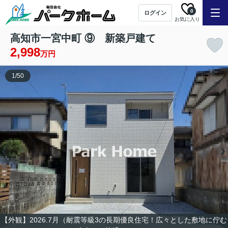
0
ログイン
お気に入り
高知市一宮中町 ⑨ 新築戸建て
2,998
万円
1
/
50
【外観】2026.7月（耐震等級3の長期優良住宅！広々とした敷地に佇む