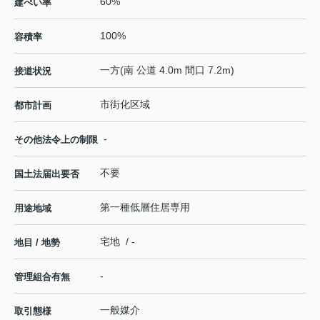
60%
建ぺい率
100%
容積率
一方(南 公道 4.0m 間口 7.2m)
接道状況
市街化区域
都市計画
-
その他法令上の制限
不要
国土法届出要否
第一種低層住居専用
用途地域
宅地 / -
地目 / 地勢
-
管理組合有無
一般媒介
取引態様