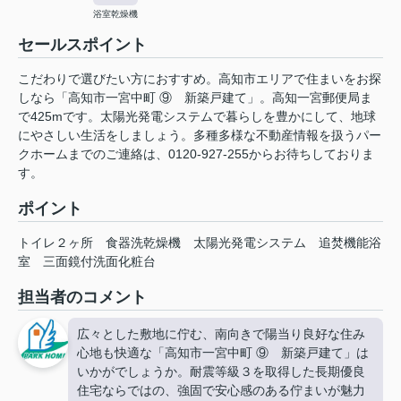
浴室乾燥機
セールスポイント
こだわりで選びたい方におすすめ。高知市エリアで住まいをお探
しなら「高知市一宮中町 ⑨ 新築戸建て」。高知一宮郵便局ま
で425mです。太陽光発電システムで暮らしを豊かにして、地球
にやさしい生活をしましょう。多種多様な不動産情報を扱うパー
クホームまでのご連絡は、0120-927-255からお待ちしておりま
す。
ポイント
トイレ２ヶ所
食器洗乾燥機
太陽光発電システム
追焚機能浴
室
三面鏡付洗面化粧台
担当者のコメント
広々とした敷地に佇む、南向きで陽当り良好な住み
心地も快適な「高知市一宮中町 ⑨ 新築戸建て」は
いかがでしょうか。耐震等級３を取得した長期優良
住宅ならではの、強固で安心感のある佇まいが魅力