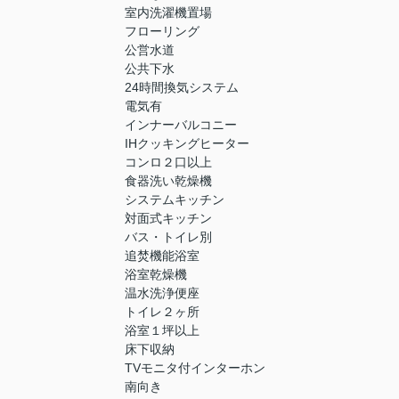
室内洗濯機置場
フローリング
公営水道
公共下水
24時間換気システム
電気有
インナーバルコニー
IHクッキングヒーター
コンロ２口以上
食器洗い乾燥機
システムキッチン
対面式キッチン
バス・トイレ別
追焚機能浴室
浴室乾燥機
温水洗浄便座
トイレ２ヶ所
浴室１坪以上
床下収納
TVモニタ付インターホン
南向き