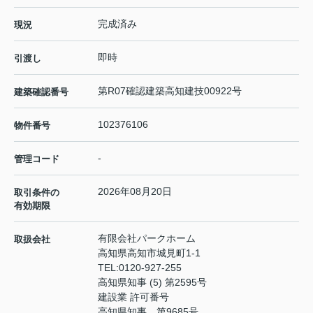
完成済み
現況
即時
引渡し
第R07確認建築高知建技00922号
建築確認番号
102376106
物件番号
-
管理コード
2026年08月20日
取引条件の
有効期限
有限会社パークホーム
取扱会社
高知県高知市城見町1-1
TEL:
0120-927-255
高知県知事 (5) 第2595号
建設業 許可番号
高知県知事 第9685号