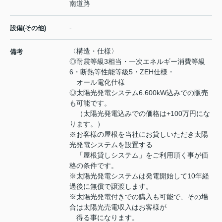
南道路
-
設備(その他)
〈構造・仕様〉
備考
◎耐震等級3相当・一次エネルギー消費等級
6・断熱等性能等級5・ZEH仕様・
オール電化仕様
◎太陽光発電システム6.600kW込みでの販売
も可能です。
（太陽光発電込みでの価格は+100万円にな
ります。）
※お客様の屋根を当社にお貸しいただき太陽
光発電システムを設置する
「屋根貸しシステム」をご利用頂く事が価
格の条件です。
※太陽光発電システムは発電開始して10年経
過後に無償で譲渡します。
※太陽光発電付きでの購入も可能で、その場
合は太陽光売電収入はお客様が
得る事になります。