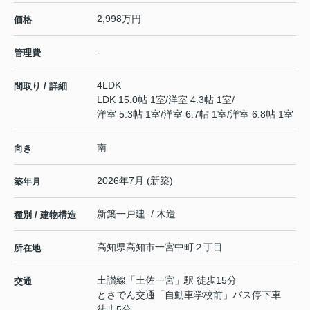
2,998万円
価格
-
管理費
4LDK
間取り / 詳細
LDK 15.0帖 1室
/
洋室 4.3帖 1室
/
洋室 5.3帖 1室
/
洋室 6.7帖 1室
/
洋室 6.8帖 1室
南
向き
2026年7月 (新築)
築年月
新築一戸建 / 木造
種別 / 建物構造
高知県
高知市
一宮中町
２丁目
所在地
土讃線
「
土佐一宮
」駅 徒歩15分
交通
とさでん交通「自動車学校前」バス停下車
徒歩5分