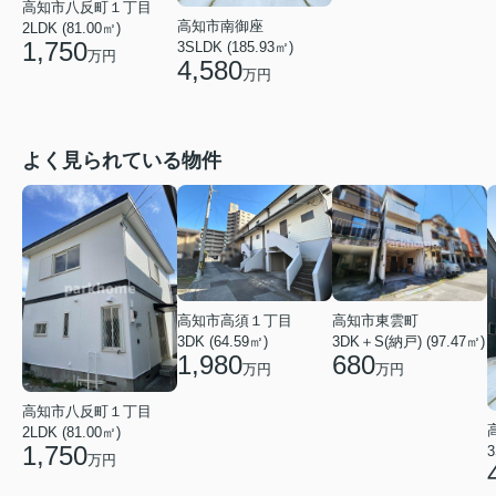
高知市八反町１丁目
高知市南御座
2LDK (81.00㎡)
1,750
3SLDK (185.93㎡)
万円
4,580
万円
よく見られている物件
高知市東雲町
高知市高須１丁目
3DK＋S(納戸) (97.47㎡)
3DK (64.59㎡)
680
1,980
万円
万円
高知市八反町１丁目
2LDK (81.00㎡)
1,750
3
万円