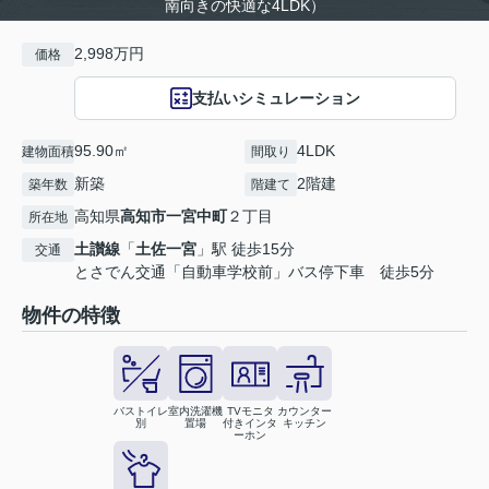
南向きの快適な4LDK）
2,998万円
価格
支払いシミュレーション
95.90㎡
4LDK
建物面積
間取り
新築
2階建
築年数
階建て
高知県
高知市
一宮中町
２丁目
所在地
土讃線
「
土佐一宮
」駅 徒歩15分
交通
とさでん交通「自動車学校前」バス停下車 徒歩5分
物件の特徴
バストイレ
室内洗濯機
TVモニタ
カウンター
別
置場
付きインタ
キッチン
ーホン