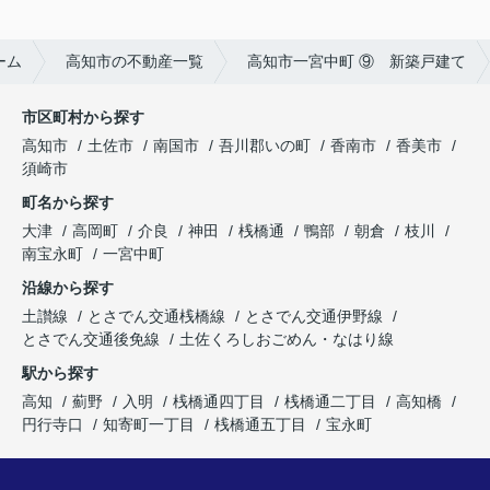
ーム
高知市の不動産一覧
高知市一宮中町 ⑨ 新築戸建て
市区町村から探す
高知市
土佐市
南国市
吾川郡いの町
香南市
香美市
須崎市
町名から探す
大津
高岡町
介良
神田
桟橋通
鴨部
朝倉
枝川
南宝永町
一宮中町
沿線から探す
土讃線
とさでん交通桟橋線
とさでん交通伊野線
とさでん交通後免線
土佐くろしおごめん・なはり線
駅から探す
高知
薊野
入明
桟橋通四丁目
桟橋通二丁目
高知橋
円行寺口
知寄町一丁目
桟橋通五丁目
宝永町