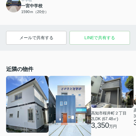
中学校
一宮中学校
1590ｍ（20分）
メールで共有する
LINEで共有する
近隣の物件
高知市桜井町２丁目
3
2LDK (67.48㎡)
3,350
万円