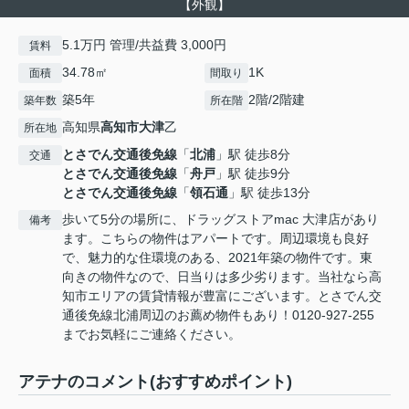
【外観】
5.1万円 管理/共益費 3,000円
賃料
34.78㎡
1K
面積
間取り
築5年
2階/2階建
築年数
所在階
高知県
高知市
大津
乙
所在地
とさでん交通後免線
「
北浦
」駅 徒歩8分
交通
とさでん交通後免線
「
舟戸
」駅 徒歩9分
とさでん交通後免線
「
領石通
」駅 徒歩13分
歩いて5分の場所に、ドラッグストアmac 大津店があり
備考
ます。こちらの物件はアパートです。周辺環境も良好
で、魅力的な住環境のある、2021年築の物件です。東
向きの物件なので、日当りは多少劣ります。当社なら高
知市エリアの賃貸情報が豊富にございます。とさでん交
通後免線北浦周辺のお薦め物件もあり！0120-927-255
までお気軽にご連絡ください。
アテナのコメント(おすすめポイント)