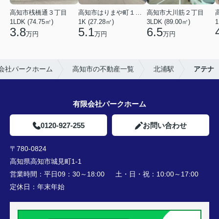
高知市桟橋通３丁目
高知市はりまや町１丁目
高知市大川筋２丁目
1LDK (74.75㎡)
1K (27.28㎡)
3LDK (89.00㎡)
1
3.8
5.1
6.5
万円
万円
万円
会社パークホーム
高知市の不動産一覧
北浦駅
アテナ
有限会社パークホーム
0120-927-255
お問い合わせ
〒780-0824
高知県高知市城見町1-1
営業時間：
平日09：30～18:00 土・日・祝：10:00～17:00
定休日：
年末年始