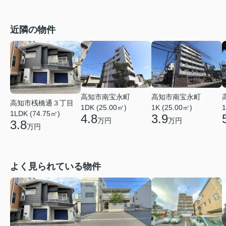
近隣の物件
高知市南宝永町
高知市南宝永町
高知市桟橋通３丁目
1DK (25.00㎡)
1K (25.00㎡)
1
1LDK (74.75㎡)
4.8
3.9
万円
万円
3.8
万円
よく見られている物件