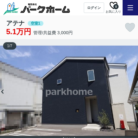
0
ログイン
お気に入り
アテナ
空室1
5.1万円
管理/共益費 3,000円
1
/
7